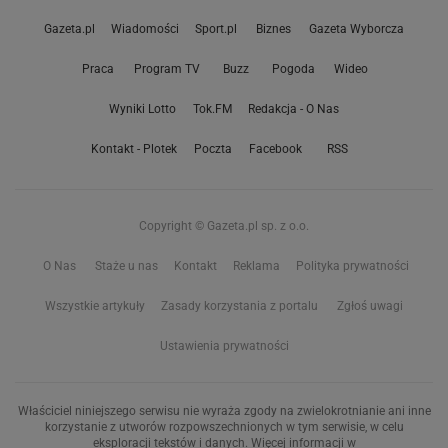
Gazeta.pl
Wiadomości
Sport.pl
Biznes
Gazeta Wyborcza
Praca
Program TV
Buzz
Pogoda
Wideo
Wyniki Lotto
Tok.FM
Redakcja - O Nas
Kontakt - Plotek
Poczta
Facebook
RSS
Copyright © Gazeta.pl sp. z o.o.
O Nas
Staże u nas
Kontakt
Reklama
Polityka prywatności
Wszystkie artykuły
Zasady korzystania z portalu
Zgłoś uwagi
Ustawienia prywatności
Właściciel niniejszego serwisu nie wyraża zgody na zwielokrotnianie ani inne
korzystanie z utworów rozpowszechnionych w tym serwisie, w celu
eksploracji tekstów i danych. Więcej informacji w