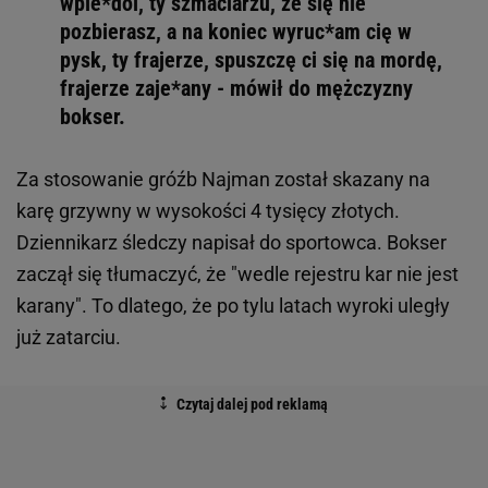
wpie*dol, ty szmaciarzu, że się nie
pozbierasz, a na koniec wyruc*am cię w
pysk, ty frajerze, spuszczę ci się na mordę,
frajerze zaje*any - mówił do mężczyzny
bokser.
Za stosowanie gróźb Najman został skazany na
karę grzywny w wysokości 4 tysięcy złotych.
Dziennikarz śledczy napisał do sportowca. Bokser
zaczął się tłumaczyć, że "wedle rejestru kar nie jest
karany". To dlatego, że po tylu latach wyroki uległy
już zatarciu.