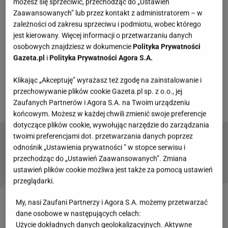
możesz się sprzeciwić, przechodząc do „Ustawień
Andrzejem Zielińskim - "Słowikiem" z mafii
Zaawansowanych” lub przez kontakt z administratorem – w
pruszkowskiej. Teraz dziennikarz Wirtualnej Polski,
zależności od zakresu sprzeciwu i podmiotu, wobec którego
jest kierowany. Więcej informacji o przetwarzaniu danych
Szymon Jadczak, dotarł do informacji na temat
osobowych znajdziesz w dokumencie
Polityka Prywatności
kryminalnej przeszłości samego boksera.
Gazeta.pl
i
Polityka Prywatności Agora S.A.
Klikając „Akceptuję” wyrażasz też zgodę na zainstalowanie i
Zobacz wideo
Kulisy ostatniej walki Marcina
przechowywanie plików cookie Gazeta.pl sp. z o.o., jej
Najmana! Powiedział dość
Zaufanych Partnerów i Agora S.A. na Twoim urządzeniu
końcowym. Możesz w każdej chwili zmienić swoje preferencje
dotyczące plików cookie, wywołując narzędzie do zarządzania
twoimi preferencjami dot. przetwarzania danych poprzez
Uczestnicy "Big Brothera" i "Baru", którzy odeszli
odnośnik „Ustawienia prywatności ” w stopce serwisu i
w dziwnych okolicznościach
przechodząc do „Ustawień Zaawansowanych”. Zmiana
ustawień plików cookie możliwa jest także za pomocą ustawień
przeglądarki.
My, nasi Zaufani Partnerzy i Agora S.A. możemy przetwarzać
Marcin Najman był karany za wymuszenia i groźby
dane osobowe w następujących celach:
Użycie dokładnych danych geolokalizacyjnych. Aktywne