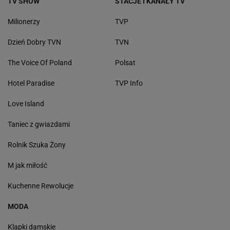
TV SHOW
STACJE I KANAŁY TV
Milionerzy
TVP
Dzień Dobry TVN
TVN
The Voice Of Poland
Polsat
Hotel Paradise
TVP Info
Love Island
Taniec z gwiazdami
Rolnik Szuka Żony
M jak miłość
Kuchenne Rewolucje
MODA
Klapki damskie