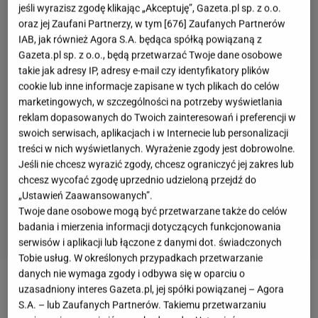
jeśli wyrazisz zgodę klikając „Akceptuję”, Gazeta.pl sp. z o.o.
oraz jej Zaufani Partnerzy, w tym [
676
] Zaufanych Partnerów
IAB, jak również Agora S.A. będąca spółką powiązaną z
Gazeta.pl sp. z o.o., będą przetwarzać Twoje dane osobowe
takie jak adresy IP, adresy e-mail czy identyfikatory plików
cookie lub inne informacje zapisane w tych plikach do celów
marketingowych, w szczególności na potrzeby wyświetlania
reklam dopasowanych do Twoich zainteresowań i preferencji w
swoich serwisach, aplikacjach i w Internecie lub personalizacji
treści w nich wyświetlanych. Wyrażenie zgody jest dobrowolne.
Jeśli nie chcesz wyrazić zgody, chcesz ograniczyć jej zakres lub
chcesz wycofać zgodę uprzednio udzieloną przejdź do
„Ustawień Zaawansowanych”.
Twoje dane osobowe mogą być przetwarzane także do celów
badania i mierzenia informacji dotyczących funkcjonowania
serwisów i aplikacji lub łączone z danymi dot. świadczonych
Tobie usług. W określonych przypadkach przetwarzanie
danych nie wymaga zgody i odbywa się w oparciu o
uzasadniony interes Gazeta.pl, jej spółki powiązanej – Agora
Marcin Najman
ostatnio był krytykowany za próbę
S.A. – lub Zaufanych Partnerów. Takiemu przetwarzaniu
uruchomienia swojej federacji MMA-VIP razem z