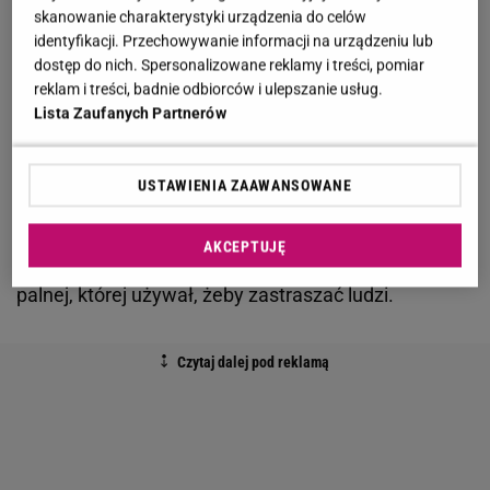
Z ustaleń dziennikarza wynika, że sportowiec na
skanowanie charakterystyki urządzenia do celów
początku lat dwutysięcznych miał zajmować się
identyfikacji. Przechowywanie informacji na urządzeniu lub
dostęp do nich. Spersonalizowane reklamy i treści, pomiar
wymuszeniami rozbójniczymi. Jedną z pierwszych
reklam i treści, badnie odbiorców i ulepszanie usług.
ofiar działalności przestępczej Najmana miał być
Lista Zaufanych Partnerów
Francisco F., który był sponsorem sportowca.
Wysportowany celebryta zaproponował, że z
USTAWIENIA ZAAWANSOWANE
kolegami ściągnie dla niego dług. Zamiast tego
zaczął straszyć Hiszpana i żądać od niego
pieniędzy
.
AKCEPTUJĘ
Podobno policja znalazła u Najmana repliki broni
palnej, której używał, żeby zastraszać ludzi.