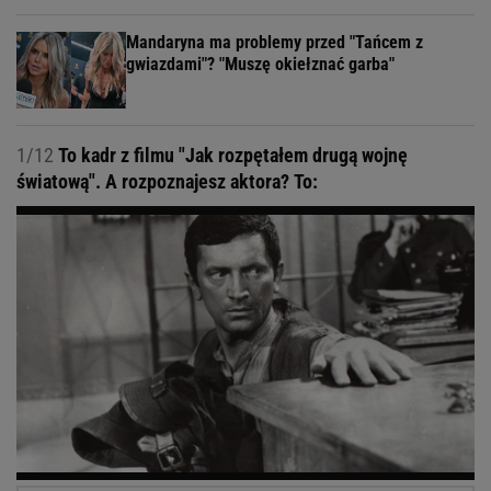
Mandaryna ma problemy przed "Tańcem z
gwiazdami"? "Muszę okiełznać garba"
1/12
To kadr z filmu "Jak rozpętałem drugą wojnę
światową". A rozpoznajesz aktora? To: