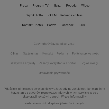
Praca
Program TV
Buzz
Pogoda
Wideo
Wyniki Lotto
Tok.FM
Redakcja - O Nas
Kontakt - Plotek
Poczta
Facebook
RSS
Copyright © Gazeta.pl sp. z o.o.
O Nas
Staże u nas
Kontakt
Reklama
Polityka prywatności
Wszystkie artykuły
Zasady korzystania z portalu
Zgłoś uwagi
Ustawienia prywatności
Właściciel niniejszego serwisu nie wyraża zgody na zwielokrotnianie ani inne
korzystanie z utworów rozpowszechnionych w tym serwisie, w celu
eksploracji tekstów i danych. Więcej informacji w
zastrzeżeniu dot. eksploracji tekstów i danych