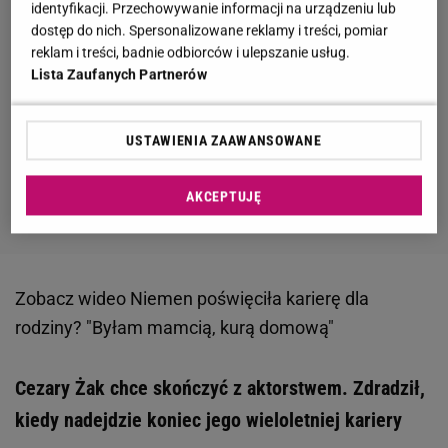
identyfikacji. Przechowywanie informacji na urządzeniu lub
dostęp do nich. Spersonalizowane reklamy i treści, pomiar
reklam i treści, badnie odbiorców i ulepszanie usług.
Lista Zaufanych Partnerów
USTAWIENIA ZAAWANSOWANE
AKCEPTUJĘ
Zobacz wideo
Niemen poświęciła karierę dla
rodziny? "Byłam mamcią, kurą domową"
Cezary Żak chce skończyć z aktorstwem. Zdradził,
kiedy nadejdzie koniec jego wieloletniej kariery