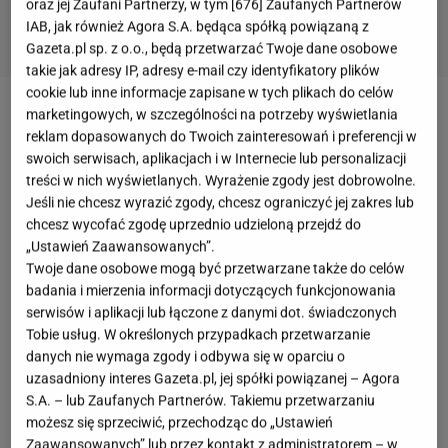
oraz jej Zaufani Partnerzy, w tym [
676
] Zaufanych Partnerów
IAB, jak również Agora S.A. będąca spółką powiązaną z
Gazeta.pl sp. z o.o., będą przetwarzać Twoje dane osobowe
takie jak adresy IP, adresy e-mail czy identyfikatory plików
cookie lub inne informacje zapisane w tych plikach do celów
marketingowych, w szczególności na potrzeby wyświetlania
Cezary Żak
od wielu lat aktywnie działa w branży
reklam dopasowanych do Twoich zainteresowań i preferencji w
filmowej. Występuje nie tylko w produkcjach
swoich serwisach, aplikacjach i w Internecie lub personalizacji
telewizyjnych, ale i na deskach teatru. Największą
treści w nich wyświetlanych. Wyrażenie zgody jest dobrowolne.
Jeśli nie chcesz wyrazić zgody, chcesz ograniczyć jej zakres lub
popularność zyskał przede wszystkim za kreację
chcesz wycofać zgodę uprzednio udzieloną przejdź do
Karola Krawczyka w
"Miodowych latach
" i za role
„Ustawień Zaawansowanych”.
księdza oraz wójta w "
Ranczu
". Od jakiegoś czasu
Twoje dane osobowe mogą być przetwarzane także do celów
badania i mierzenia informacji dotyczących funkcjonowania
aktor podejmuje w wywiadach temat aktorskiej
serwisów i aplikacji lub łączone z danymi dot. świadczonych
emerytury.
W wywiadzie z "Gazetą Wyborczą"
Tobie usług. W określonych przypadkach przetwarzanie
podkreślił, że "ma trochę dość aktorstwa",
a
danych nie wymaga zgody i odbywa się w oparciu o
uzasadniony interes Gazeta.pl, jej spółki powiązanej – Agora
podczas Piotrem Kędzierskim i
Kubą Wojewódzkim
S.A. – lub Zaufanych Partnerów. Takiemu przetwarzaniu
w podcaście Onetu wspominał, że nie chce już długo
możesz się sprzeciwić, przechodząc do „Ustawień
pracować. Teraz powrócił ponownie do tego tematu.
Zaawansowanych” lub przez kontakt z administratorem – w