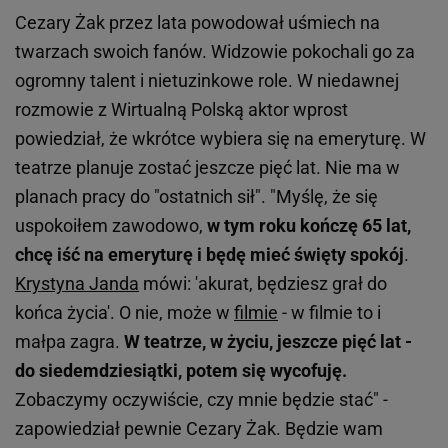
Cezary Żak przez lata powodował uśmiech na
twarzach swoich fanów. Widzowie pokochali go za
ogromny talent i nietuzinkowe role. W niedawnej
rozmowie z Wirtualną Polską aktor wprost
powiedział, że wkrótce wybiera się na emeryturę. W
teatrze planuje zostać jeszcze pięć lat. Nie ma w
planach pracy do "ostatnich sił". "Myślę, że się
uspokoiłem zawodowo,
w tym roku kończę 65 lat,
chcę iść na emeryturę i będę mieć święty spokój
.
Krystyna Janda
mówi: 'akurat, będziesz grał do
końca życia'. O nie, może w
filmie
- w filmie to i
małpa zagra.
W teatrze, w życiu, jeszcze pięć lat -
do siedemdziesiątki, potem się wycofuję.
Zobaczymy oczywiście, czy mnie będzie stać" -
zapowiedział pewnie Cezary Żak. Będzie wam