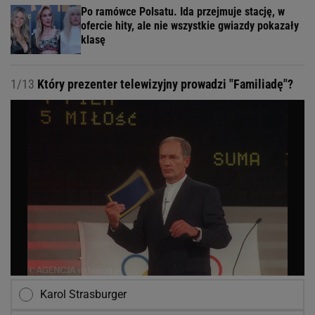
Po ramówce Polsatu. Ida przejmuje stację, w
ofercie hity, ale nie wszystkie gwiazdy pokazały
klasę
1/13
Który prezenter telewizyjny prowadzi "Familiadę"?
Karol Strasburger