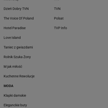
Dzień Dobry TVN
TVN
The Voice Of Poland
Polsat
Hotel Paradise
TVP Info
Love Island
Taniec z gwiazdami
Rolnik Szuka Żony
M jak miłość
Kuchenne Rewolucje
MODA
Klapki damskie
Eleganckie buty