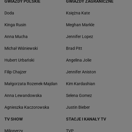
GWIAZDY POLSKIE
GWIAZDY ZAGRANICZNE
Doda
Księżna Kate
Kinga Rusin
Meghan Markle
Anna Mucha
Jennifer Lopez
Michał Wiśniewski
Brad Pitt
Hubert Urbański
Angelina Jolie
Filip Chajzer
Jennifer Aniston
Małgorzata Rozenek-Majdan
Kim Kardashian
Anna Lewandowska
Selena Gomez
Agnieszka Kaczorowska
Justin Bieber
TV SHOW
STACJE I KANAŁY TV
Milionerzy
TVP