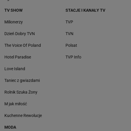
TV SHOW
STACJE I KANAŁY TV
Milionerzy
TVP
Dzień Dobry TVN
TVN
The Voice Of Poland
Polsat
Hotel Paradise
TVP Info
Love Island
Taniec z gwiazdami
Rolnik Szuka Żony
M jak miłość
Kuchenne Rewolucje
MODA