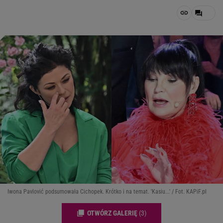
Iwona Pavlović podsumowała Cichopek. Krótko i na temat. 'Kasiu...' / Fot. KAPiF.pl
OTWÓRZ GALERIĘ
(3)