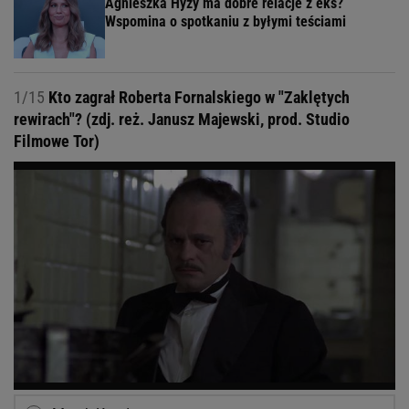
Agnieszka Hyży ma dobre relacje z eks?
Wspomina o spotkaniu z byłymi teściami
1/15
Kto zagrał Roberta Fornalskiego w "Zaklętych
rewirach"? (zdj. reż. Janusz Majewski, prod. Studio
Filmowe Tor)