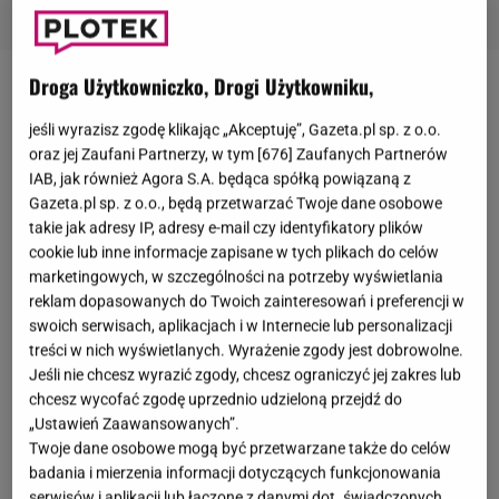
Droga Użytkowniczko, Drogi Użytkowniku,
Katarzyna Cichopek
występuje obecnie w
programie
"halo tu polsat"
. Na ekranie towarzyszy
jeśli wyrazisz zgodę klikając „Akceptuję”, Gazeta.pl sp. z o.o.
oraz jej Zaufani Partnerzy, w tym [
676
] Zaufanych Partnerów
jej
Maciej Kurzajewski
.
Niedawno prowadzący
IAB, jak również Agora S.A. będąca spółką powiązaną z
gościli w programie zawodników wrestlingu, czyli
Gazeta.pl sp. z o.o., będą przetwarzać Twoje dane osobowe
rozrywki sportowej łączącej elementy walki i
takie jak adresy IP, adresy e-mail czy identyfikatory plików
cookie lub inne informacje zapisane w tych plikach do celów
spektaklu.
W pewnym panowie się pokłócili i pobili.
marketingowych, w szczególności na potrzeby wyświetlania
Prawdopodobnie była to ustawka, ale Katarzyna
reklam dopasowanych do Twoich zainteresowań i preferencji w
Cichopek interweniowała. - Panowie, ja was bardzo
swoich serwisach, aplikacjach i w Internecie lub personalizacji
treści w nich wyświetlanych. Wyrażenie zgody jest dobrowolne.
proszę - wołała prowadząca. Z
kuchni
przyleciał
Jeśli nie chcesz wyrazić zgody, chcesz ograniczyć jej zakres lub
nawet
Rafał Maserak
, który pomógł rozdzielić gości.
chcesz wycofać zgodę uprzednio udzieloną przejdź do
Po emocjonujących chwilach przyszedł czas na
„Ustawień Zaawansowanych”.
Twoje dane osobowe mogą być przetwarzane także do celów
taneczne wytchnienie. Wszystko skomentowała
badania i mierzenia informacji dotyczących funkcjonowania
Iwona Pavlović
.
serwisów i aplikacji lub łączone z danymi dot. świadczonych