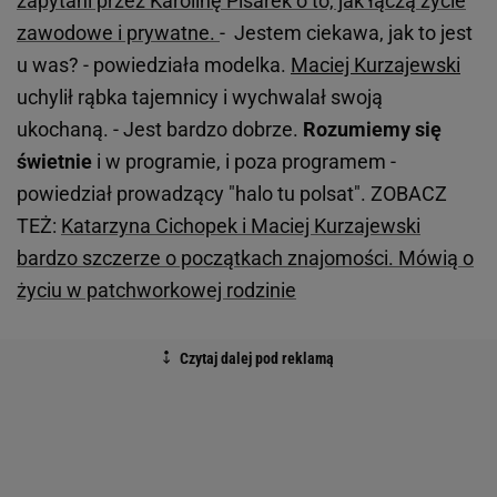
zapytani przez Karolinę Pisarek o to, jak łączą życie
zawodowe i prywatne.
- Jestem ciekawa, jak to jest
u was? - powiedziała modelka.
Maciej Kurzajewski
uchylił rąbka tajemnicy i wychwalał swoją
ukochaną. - Jest bardzo dobrze.
Rozumiemy się
świetnie
i w programie, i poza programem -
powiedział prowadzący "halo tu polsat". ZOBACZ
TEŻ:
Katarzyna Cichopek i Maciej Kurzajewski
bardzo szczerze o początkach znajomości. Mówią o
życiu w patchworkowej rodzinie