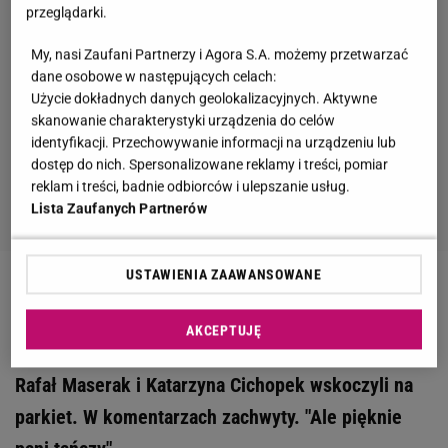
przeglądarki.
My, nasi Zaufani Partnerzy i Agora S.A. możemy przetwarzać
dane osobowe w następujących celach:
Użycie dokładnych danych geolokalizacyjnych. Aktywne
skanowanie charakterystyki urządzenia do celów
identyfikacji. Przechowywanie informacji na urządzeniu lub
dostęp do nich. Spersonalizowane reklamy i treści, pomiar
reklam i treści, badnie odbiorców i ulepszanie usług.
Lista Zaufanych Partnerów
USTAWIENIA ZAAWANSOWANE
Zobacz wideo
Dowbor ostro o Miszczaku. Widzi go
w "Tańcu z gwiazdami"?
AKCEPTUJĘ
Rafał Maserak i Katarzyna Cichopek wskoczyli na
parkiet. W komentarzach zachwyty. "Ale pięknie