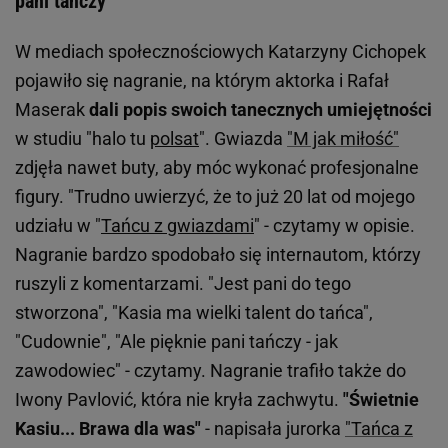
pani tańczy"
W mediach społecznościowych Katarzyny Cichopek
pojawiło się nagranie, na którym aktorka i Rafał
Maserak
dali popis swoich tanecznych umiejętności
w studiu "halo tu
polsat
". Gwiazda
"M jak miłość"
zdjęła nawet buty, aby móc wykonać profesjonalne
figury. "Trudno uwierzyć, że to już 20 lat od mojego
udziału w "
Tańcu z gwiazdami
" - czytamy w opisie.
Nagranie bardzo spodobało się internautom, którzy
ruszyli z komentarzami. "Jest pani do tego
stworzona", "Kasia ma wielki talent do tańca",
"Cudownie", "Ale pięknie pani tańczy - jak
zawodowiec" - czytamy. Nagranie trafiło także do
Iwony Pavlović, która nie kryła zachwytu.
"Świetnie
Kasiu... Brawa dla was"
- napisała jurorka
"Tańca z