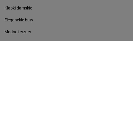
Klapki damskie
Eleganckie buty
Modne fryzury
Sneakersy
Monde torebki
Ażurowe klapki
Kurtka z wełny
Czółenka
Sukienki wyprzedaż
Skórzane klapki
Perfumy damskie