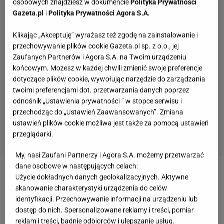
osobowych znajdziesz w dokumencie
Polityka Prywatności
Gazeta.pl
i
Polityka Prywatności Agora S.A.
Klikając „Akceptuję” wyrażasz też zgodę na zainstalowanie i
przechowywanie plików cookie Gazeta.pl sp. z o.o., jej
Zaufanych Partnerów i Agora S.A. na Twoim urządzeniu
końcowym. Możesz w każdej chwili zmienić swoje preferencje
dotyczące plików cookie, wywołując narzędzie do zarządzania
twoimi preferencjami dot. przetwarzania danych poprzez
odnośnik „Ustawienia prywatności ” w stopce serwisu i
przechodząc do „Ustawień Zaawansowanych”. Zmiana
ustawień plików cookie możliwa jest także za pomocą ustawień
przeglądarki.
My, nasi Zaufani Partnerzy i Agora S.A. możemy przetwarzać
dane osobowe w następujących celach:
Użycie dokładnych danych geolokalizacyjnych. Aktywne
Zobacz wideo
Opozda już się urządziła. Pokazała
skanowanie charakterystyki urządzenia do celów
nawet sypialnię. Na bogato
identyfikacji. Przechowywanie informacji na urządzeniu lub
dostęp do nich. Spersonalizowane reklamy i treści, pomiar
reklam i treści, badnie odbiorców i ulepszanie usług.
"Nasi w mundurach". Joanna Opozda poległa na