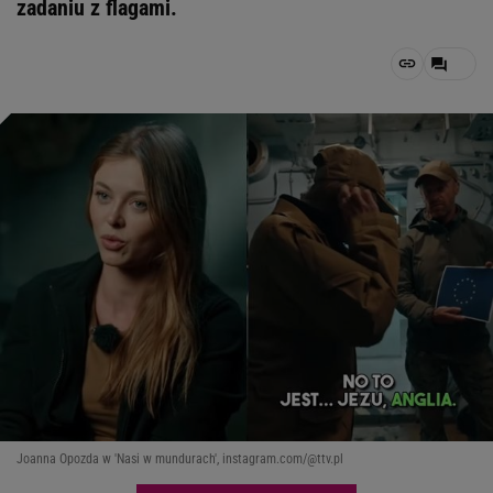
zadaniu z flagami.
Joanna Opozda w 'Nasi w mundurach', instagram.com/@ttv.pl