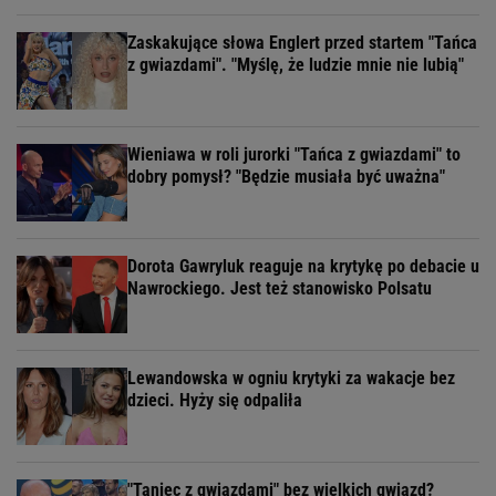
Zaskakujące słowa Englert przed startem "Tańca
z gwiazdami". "Myślę, że ludzie mnie nie lubią"
Wieniawa w roli jurorki "Tańca z gwiazdami" to
dobry pomysł? "Będzie musiała być uważna"
Dorota Gawryluk reaguje na krytykę po debacie u
Nawrockiego. Jest też stanowisko Polsatu
Lewandowska w ogniu krytyki za wakacje bez
dzieci. Hyży się odpaliła
"Taniec z gwiazdami" bez wielkich gwiazd?