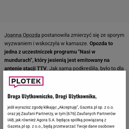
Joanna Opozda
postanowiła zmierzyć się ze sporym
wyzwaniem i wskoczyła w kamasze.
Opozda to
jedna z uczestniczek programu "Nasi w
mundurach", który jesienią jest emitowany na
antenie stacji TTV
. Jak sama podkreśliła, było to dla
niej spore wyzwanie. - Uwielbiam wyzwania,
chciałam się sprawdzić. Poza tym zawsze byłam
bardzo wysportowana, więc akurat to mnie nie
Droga Użytkowniczko, Drogi Użytkowniku,
przerażało, obawiałam się innych rzeczy, np.
jeśli wyrazisz zgodę klikając „Akceptuję”, Gazeta.pl sp. z o.o.
warunków, w jakich będzie dane nam mieszkać
oraz jej Zaufani Partnerzy, w tym [
676
] Zaufanych Partnerów
- powiedziała w rozmowie z "Faktem". W
IAB, jak również Agora S.A. będąca spółką powiązaną z
Gazeta.pl sp. z o.o., będą przetwarzać Twoje dane osobowe
najnowszym odcinku jednym z zadań było m.in.