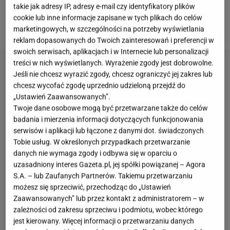
takie jak adresy IP, adresy e-mail czy identyfikatory plików
zgadywanie flag państw.
Joanna Opozda
niestety
cookie lub inne informacje zapisane w tych plikach do celów
nie może mówić o sukcesie.
marketingowych, w szczególności na potrzeby wyświetlania
reklam dopasowanych do Twoich zainteresowań i preferencji w
swoich serwisach, aplikacjach i w Internecie lub personalizacji
treści w nich wyświetlanych. Wyrażenie zgody jest dobrowolne.
Jeśli nie chcesz wyrazić zgody, chcesz ograniczyć jej zakres lub
chcesz wycofać zgodę uprzednio udzieloną przejdź do
„Ustawień Zaawansowanych”.
Twoje dane osobowe mogą być przetwarzane także do celów
badania i mierzenia informacji dotyczących funkcjonowania
serwisów i aplikacji lub łączone z danymi dot. świadczonych
Tobie usług. W określonych przypadkach przetwarzanie
danych nie wymaga zgody i odbywa się w oparciu o
uzasadniony interes Gazeta.pl, jej spółki powiązanej – Agora
S.A. – lub Zaufanych Partnerów. Takiemu przetwarzaniu
możesz się sprzeciwić, przechodząc do „Ustawień
Zaawansowanych” lub przez kontakt z administratorem – w
zależności od zakresu sprzeciwu i podmiotu, wobec którego
jest kierowany. Więcej informacji o przetwarzaniu danych