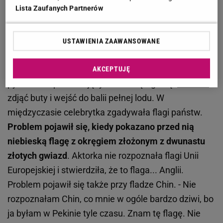
Lista Zaufanych Partnerów
zadaniu. Pomyliła flagi
W najnowszym odcinku programu "Nasi w
USTAWIENIA ZAAWANSOWANE
mundurach" Joanna
Opozda
miała przed sobą
ciężkie fizyczne zadanie, które połączono z
AKCEPTUJĘ
pytaniami sprawdzającymi wiedzę ogólną.
Musiała
zdjąć buty i wejść do balii pełnej lodu. W
międzyczasie celebrytka zgadywała flagi państw.
Problem pojawił się, kiedy pokazano przed nią
niebieską flagę z okręgiem złożonym z dwunastu
złotych gwiazd
. Aktorka nie rozpoznała flagi Unii
Europejskiej i stwierdziła, że to flaga... Anglii.
Problem pojawił się także przy fladze Chin. - Nie
rozpoznałam Chin, co mnie w ogóle bardzo dziwi, bo
ja byłam w Pekinie tyle czasu. Znam tę flagę. Nie