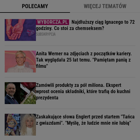
POLECAMY
WIĘCEJ TEMATÓW
Najdłuższy ciąg Ignacego to 72
godziny. Co stoi za chemseksem?
SUBSKRYPCJA
Anita Werner na zdjęciach z początków kariery.
Tak wyglądała 25 lat temu. "Pamiętam panią z
filmu"
Zamówili produkty za pół miliona. Ekspert
wprost ocenia składniki, które trafią do kuchni
prezydenta
Zaskakujące słowa Englert przed startem "Tańca
z gwiazdami". "Myślę, że ludzie mnie nie lubią"