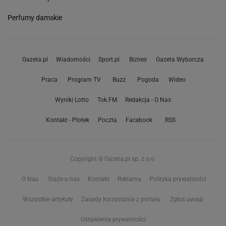
Perfumy damskie
Gazeta.pl
Wiadomości
Sport.pl
Biznes
Gazeta Wyborcza
Praca
Program TV
Buzz
Pogoda
Wideo
Wyniki Lotto
Tok.FM
Redakcja - O Nas
Kontakt - Plotek
Poczta
Facebook
RSS
Copyright © Gazeta.pl sp. z o.o.
O Nas
Staże u nas
Kontakt
Reklama
Polityka prywatności
Wszystkie artykuły
Zasady korzystania z portalu
Zgłoś uwagi
Ustawienia prywatności