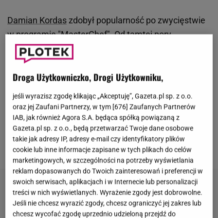
Damian Kordas
zdobył popularność po zwycięstwie
w programie "
MasterChef
". Od tamtej pory
regularnie pojawia się w mediach, wydaje książki,
wygrał programy "Agent - Gwiazdy" i "
Taniec z
Droga Użytkowniczko, Drogi Użytkowniku,
Gwiazdami
". Oprócz tego prowadzi własny biznes -
lokal z zapiekankami. Jest też bardzo aktywny w
jeśli wyrazisz zgodę klikając „Akceptuję”, Gazeta.pl sp. z o.o.
sieci, ale w ostatnim czasie było go trochę mniej. W
oraz jej Zaufani Partnerzy, w tym [
676
] Zaufanych Partnerów
IAB, jak również Agora S.A. będąca spółką powiązaną z
jednym z najnowszych postów na Instagramie
Gazeta.pl sp. z o.o., będą przetwarzać Twoje dane osobowe
poinformował, że w grudniu przeszedł przeszczep
takie jak adresy IP, adresy e-mail czy identyfikatory plików
nerki.
cookie lub inne informacje zapisane w tych plikach do celów
marketingowych, w szczególności na potrzeby wyświetlania
reklam dopasowanych do Twoich zainteresowań i preferencji w
swoich serwisach, aplikacjach i w Internecie lub personalizacji
treści w nich wyświetlanych. Wyrażenie zgody jest dobrowolne.
Jeśli nie chcesz wyrazić zgody, chcesz ograniczyć jej zakres lub
chcesz wycofać zgodę uprzednio udzieloną przejdź do