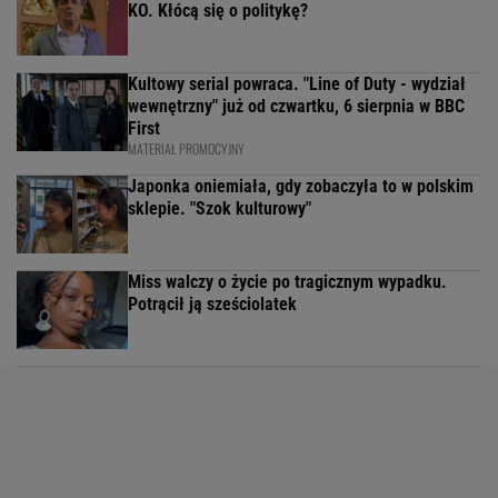
KO. Kłócą się o politykę?
Kultowy serial powraca. "Line of Duty - wydział
wewnętrzny" już od czwartku, 6 sierpnia w BBC
First
MATERIAŁ PROMOCYJNY
Japonka oniemiała, gdy zobaczyła to w polskim
sklepie. "Szok kulturowy"
Miss walczy o życie po tragicznym wypadku.
Potrącił ją sześciolatek