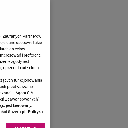
6
] Zaufanych Partnerów
woje dane osobowe takie
likach do celów
teresowań i preferencji
ażenie zgody jest
dę uprzednio udzieloną
yczących funkcjonowania
kach przetwarzanie
ązanej – Agora S.A. –
awień Zaawansowanych”
go jest kierowany.
ości Gazeta.pl
i
Polityka