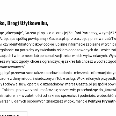
ko, Drogi Użytkowniku,
jąc „Akceptuję”, Gazeta.pl sp. z o.o. oraz jej Zaufani Partnerzy, w tym [
67
.A. będąca spółką powiązaną z Gazeta.pl sp. z o.o., będą przetwarzać T
ail czy identyfikatory plików cookie lub inne informacje zapisane w tych p
gólności na potrzeby wyświetlania reklam dopasowanych do Twoich zain
acjach i w Internecie lub personalizacji treści w nich wyświetlanych. Wyr
cesz wyrazić zgody, chcesz ograniczyć jej zakres lub chcesz wycofać zgo
aawansowanych”.
 być przetwarzane także do celów badania i mierzenia informacji dot
 łączone z danymi dot. świadczonych Tobie usług. W określonych przypad
i odbywa się w oparciu o uzasadniony interes Gazeta.pl, jej spółki powi
. Takiemu przetwarzaniu możesz się sprzeciwić, przechodząc do „Ust
nistratorem – w zależności od zakresu sprzeciwu i podmiotu, wobec które
etwarzaniu danych osobowych znajdziesz w dokumencie
Polityka Prywatn
ą nowego sezonu Wojewódzkiego.