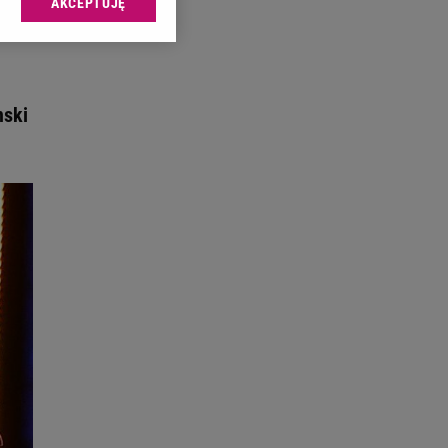
AKCEPTUJĘ
l sp. z o.o., jej
ić swoje preferencje
arzania danych poprzez
ych”. Zmiana ustawień
nski
ach:
 celów identyfikacji.
omiar reklam i treści,