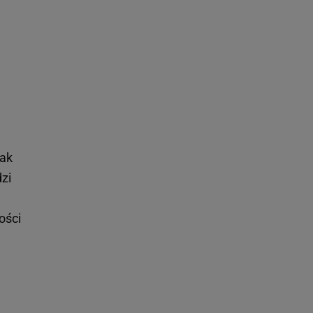
nak
zi
ości