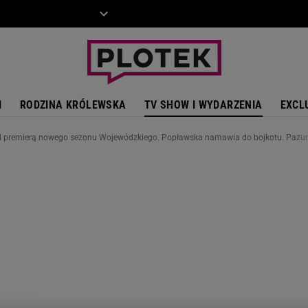
ZIECKO
MOTO
I
RODZINA KRÓLEWSKA
TV SHOW I WYDARZENIA
EXCL
d premierą nowego sezonu Wojewódzkiego. Popławska namawia do bojkotu. Pazura