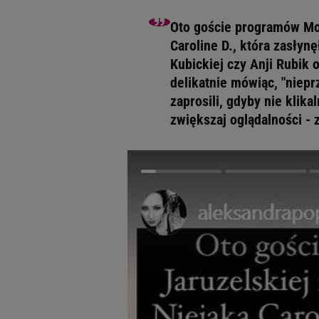
Oto goście programów Mon
Caroline D., która zasłyn
Kubickiej czy Anji Rubik 
delikatnie mówiąc, "niepr
zaprosili, gdyby nie klika
zwiększaj oglądalności - 