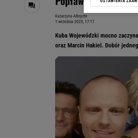
Popławska namawia d
USTAWIENIA ZAA
Klikając „Akceptuję” wyra
Zaufanych Partnerów i A
Katarzyna Albrycht
dotyczące plików cookie,
1 września 2023, 17:17
odnośnik „Ustawienia pr
plików cookie możliwa je
Kuba Wojewódzki mocno zaczyna 
My, nasi Zaufani Partne
oraz Marcin Hakiel. Dobór jedneg
Użycie dokładnych danych
Przechowywanie informacji
badnie odbiorców i uleps