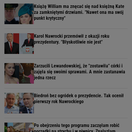
Książę William ma znęcać się nad księżną Kate
za zamkniętymi drzwiami. "Nawet ona ma swój
punkt krytyczny"
Karol Nawrocki przemówił z okazji roku
prezydentury. "Błyskotliwie nie jest"
Zarzucili Lewandowskiej, że "zostawiła" córki i
zajęła się swoimi sprawami. A mnie zastanawia
jedna rzecz
Biedroń bez ogródek o prezydencie. Tak ocenił
pierwszy rok Nawrockiego
Po obejrzeniu tego programu zaczęłam robić
porządki na strychu i w piwnicy. Znalazłam