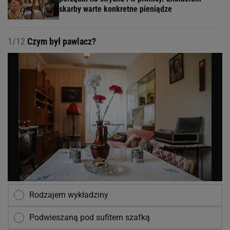
skarby warte konkretne pieniądze
1/12
Czym był pawlacz?
Rodzajem wykładziny
Podwieszaną pod sufitem szafką