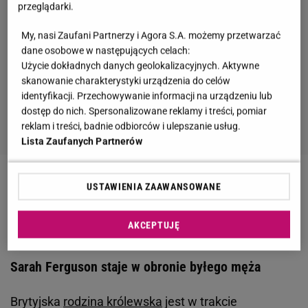
przeglądarki.
My, nasi Zaufani Partnerzy i Agora S.A. możemy przetwarzać
dane osobowe w następujących celach:
Użycie dokładnych danych geolokalizacyjnych. Aktywne
skanowanie charakterystyki urządzenia do celów
identyfikacji. Przechowywanie informacji na urządzeniu lub
dostęp do nich. Spersonalizowane reklamy i treści, pomiar
reklam i treści, badnie odbiorców i ulepszanie usług.
Lista Zaufanych Partnerów
Zobacz wideo
Księżna Kate i książę William w
USTAWIENIA ZAAWANSOWANE
filmiku z okazji 10. rocznicy ślubu. Cała rodzina w
komplecie
AKCEPTUJĘ
Sarah Ferguson staje w obronie byłego męża
Brytyjska
rodzina królewska
jest w trakcie