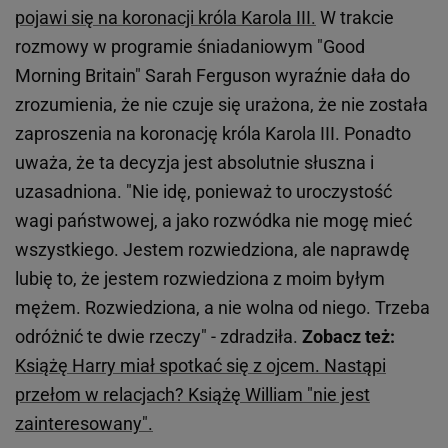
pojawi się na koronacji króla Karola III.
W trakcie
rozmowy w programie śniadaniowym "Good
Morning Britain" Sarah Ferguson wyraźnie dała do
zrozumienia, że nie czuje się urażona, że nie została
zaproszenia na koronację króla Karola III. Ponadto
uważa, że ta decyzja jest absolutnie słuszna i
uzasadniona. "Nie idę, ponieważ to uroczystość
wagi państwowej, a jako rozwódka nie mogę mieć
wszystkiego. Jestem rozwiedziona, ale naprawdę
lubię to, że jestem rozwiedziona z moim byłym
mężem. Rozwiedziona, a nie wolna od niego. Trzeba
odróżnić te dwie rzeczy" - zdradziła.
Zobacz też:
Książę Harry miał spotkać się z ojcem. Nastąpi
przełom w relacjach? Książę William "nie jest
zainteresowany".