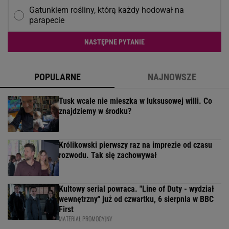
Gatunkiem rośliny, którą każdy hodował na
parapecie
NASTĘPNE PYTANIE
POPULARNE
NAJNOWSZE
Tusk wcale nie mieszka w luksusowej willi. Co
znajdziemy w środku?
Królikowski pierwszy raz na imprezie od czasu
rozwodu. Tak się zachowywał
Kultowy serial powraca. "Line of Duty - wydział
wewnętrzny" już od czwartku, 6 sierpnia w BBC
First
MATERIAŁ PROMOCYJNY