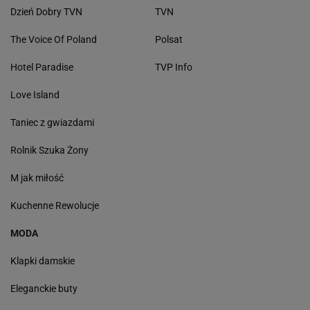
Dzień Dobry TVN
TVN
The Voice Of Poland
Polsat
Hotel Paradise
TVP Info
Love Island
Taniec z gwiazdami
Rolnik Szuka Żony
M jak miłość
Kuchenne Rewolucje
MODA
Klapki damskie
Eleganckie buty