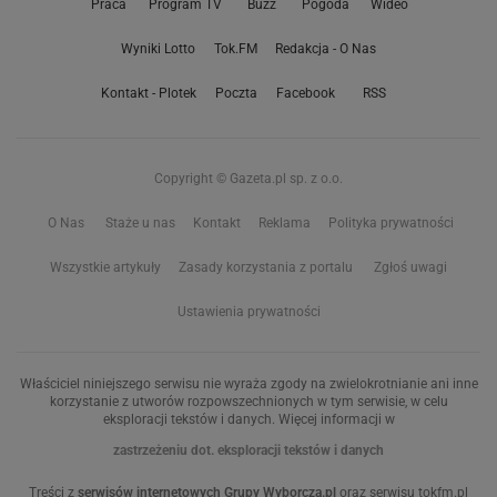
Praca
Program TV
Buzz
Pogoda
Wideo
Wyniki Lotto
Tok.FM
Redakcja - O Nas
Kontakt - Plotek
Poczta
Facebook
RSS
Copyright © Gazeta.pl sp. z o.o.
O Nas
Staże u nas
Kontakt
Reklama
Polityka prywatności
Wszystkie artykuły
Zasady korzystania z portalu
Zgłoś uwagi
Ustawienia prywatności
Właściciel niniejszego serwisu nie wyraża zgody na zwielokrotnianie ani inne
korzystanie z utworów rozpowszechnionych w tym serwisie, w celu
eksploracji tekstów i danych. Więcej informacji w
zastrzeżeniu dot. eksploracji tekstów i danych
Treści z
serwisów internetowych Grupy Wyborcza.pl
oraz serwisu tokfm.pl