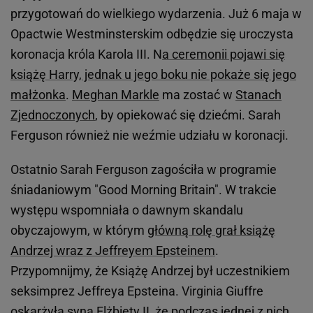
przygotowań do wielkiego wydarzenia. Już 6 maja w
Opactwie Westminsterskim odbędzie się uroczysta
koronacja króla Karola III. N
a ceremonii pojawi się
książę Harry, jednak u jego boku nie pokaże się jego
małżonka
.
Meghan Markle
ma zostać w
Stanach
Zjednoczonych
, by opiekować się dziećmi. Sarah
Ferguson również nie weźmie udziału w koronacji.
Ostatnio Sarah Ferguson zagościła w programie
śniadaniowym "Good Morning Britain". W trakcie
występu wspomniała o dawnym skandalu
obyczajowym, w którym
główną rolę grał książę
Andrzej wraz z Jeffreyem Epsteinem
.
Przypomnijmy, że Książę Andrzej był uczestnikiem
seksimprez Jeffreya Epsteina. Virginia Giuffre
oskarżyła syna Elżbiety II, że podczas jednej z nich