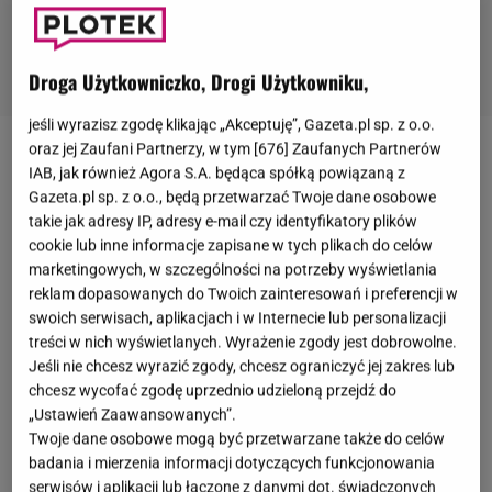
Droga Użytkowniczko, Drogi Użytkowniku,
jeśli wyrazisz zgodę klikając „Akceptuję”, Gazeta.pl sp. z o.o.
oraz jej Zaufani Partnerzy, w tym [
676
] Zaufanych Partnerów
Sarah Ferguson
została żoną
księcia Andrzeja
w
IAB, jak również Agora S.A. będąca spółką powiązaną z
1986 roku. Niestety,
małżeństwo
nie przetrwało
Gazeta.pl sp. z o.o., będą przetwarzać Twoje dane osobowe
takie jak adresy IP, adresy e-mail czy identyfikatory plików
próby czasu. Już dziesięć lat później doszło do
cookie lub inne informacje zapisane w tych plikach do celów
głośnego rozwodu w atmosferze ogromnego
marketingowych, w szczególności na potrzeby wyświetlania
skandalu. Choć Sarah Ferguson oficjalnie nie należy
reklam dopasowanych do Twoich zainteresowań i preferencji w
swoich serwisach, aplikacjach i w Internecie lub personalizacji
już do
brytyjskiej rodziny królewskiej
, to podjęto
treści w nich wyświetlanych. Wyrażenie zgody jest dobrowolne.
decyzję o tym, by dalej mogła się posługiwać
Jeśli nie chcesz wyrazić zgody, chcesz ograniczyć jej zakres lub
książęcym tytułem: księżnej Yorku. Oprócz tego
chcesz wycofać zgodę uprzednio udzieloną przejdź do
„Ustawień Zaawansowanych”.
kobieta stale zamieszkuje wraz z byłym mężem.
Twoje dane osobowe mogą być przetwarzane także do celów
Teraz stanęła w jego obronie.
badania i mierzenia informacji dotyczących funkcjonowania
serwisów i aplikacji lub łączone z danymi dot. świadczonych