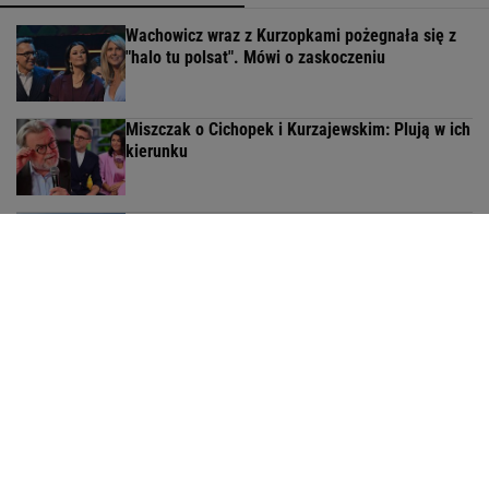
Wachowicz wraz z Kurzopkami pożegnała się z
"halo tu polsat". Mówi o zaskoczeniu
Miszczak o Cichopek i Kurzajewskim: Plują w ich
kierunku
W FACTORY Annopol powstał kort do padla.
Outletowi klienci zagrają za darmo
MATERIAŁ PROMOCYJNY
Olbrychski napisał list do Tuska. Nie kryje
oburzenia
Tak wygląda mazurska willa Kwaśniewskich. Tuż
obok kryje się coś jeszcze