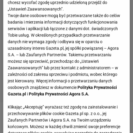
chcesz wycofać zgodę uprzednio udzieloną przejdź do
„Ustawień Zaawansowanych”.
Twoje dane osobowe mogą być przetwarzane także do celów
badania i mierzenia informacji dotyczących funkcjonowania
serwisów i aplikacji lub łączone z danymi dot. świadczonych
Tobie usług. W określonych przypadkach przetwarzanie
danych nie wymaga zgody i odbywa się w oparciu o
uzasadniony interes Gazeta.pl, jej spółki powiązanej – Agora
S.A. – lub Zaufanych Partnerów. Takiemu przetwarzaniu
możesz się sprzeciwić, przechodząc do „Ustawień
Zaawansowanych” lub przez kontakt z administratorem – w
zależności od zakresu sprzeciwu i podmiotu, wobec którego
jest kierowany. Więcej informacji o przetwarzaniu danych
osobowych znajdziesz w dokumencie
Polityka Prywatności
Gazeta.pl
i
Polityka Prywatności Agora S.A.
Klikając „Akceptuję” wyrażasz też zgodę na zainstalowanie i
przechowywanie plików cookie Gazeta.pl sp. z o.o., jej
Zobacz wideo
Katarzyna Cichopek mówi o makijażu
Zaufanych Partnerów i Agora S.A. na Twoim urządzeniu
na planie "M jak miłość"
końcowym. Możesz w każdej chwili zmienić swoje preferencje