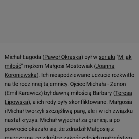
Michał Łagoda (
Paweł Okraska
) był w
serialu
"
M jak
miłość
" mężem Małgosi Mostowiak (
Joanna
Koroniewska
). Ich niespodziewane uczucie rozkwitło
na tle rodzinnej tajemnicy. Ojciec Michała - Zenon
(Emil Karewicz) był dawną miłością Barbary (
Teresa
Lipowska
), a ich rody były skonfliktowane. Małgosia
i Michał tworzyli szczęśliwą parę, ale i w ich związku
nastał kryzys. Michał wyjechał za granicę, a po
powrocie okazało się, że zdradził Małgosię z
mężczyzną, co wkrótce zakończyło ich małżeństwo.