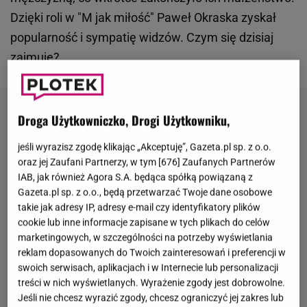
Dzięki roli w "M jak miłość" Paweł Okraska zyskał
popularność i sympatię widzów. Czym się dzisiaj
zajmuje?
Droga Użytkowniczko, Drogi Użytkowniku,
jeśli wyrazisz zgodę klikając „Akceptuję”, Gazeta.pl sp. z o.o.
oraz jej Zaufani Partnerzy, w tym [
676
] Zaufanych Partnerów
IAB, jak również Agora S.A. będąca spółką powiązaną z
Gazeta.pl sp. z o.o., będą przetwarzać Twoje dane osobowe
takie jak adresy IP, adresy e-mail czy identyfikatory plików
cookie lub inne informacje zapisane w tych plikach do celów
marketingowych, w szczególności na potrzeby wyświetlania
reklam dopasowanych do Twoich zainteresowań i preferencji w
swoich serwisach, aplikacjach i w Internecie lub personalizacji
treści w nich wyświetlanych. Wyrażenie zgody jest dobrowolne.
Jeśli nie chcesz wyrazić zgody, chcesz ograniczyć jej zakres lub