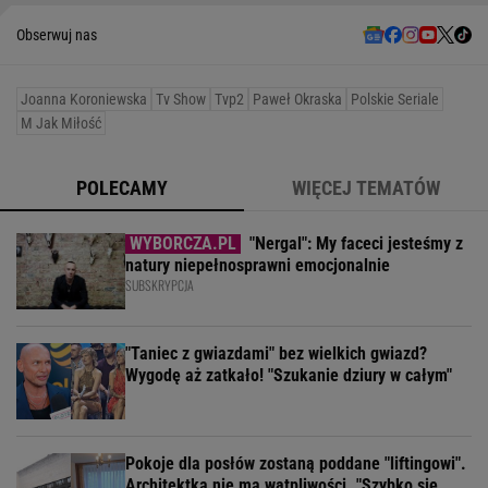
Obserwuj nas
Joanna Koroniewska
Tv Show
Tvp2
Paweł Okraska
Polskie Seriale
M Jak Miłość
POLECAMY
WIĘCEJ TEMATÓW
"Nergal": My faceci jesteśmy z
natury niepełnosprawni emocjonalnie
SUBSKRYPCJA
"Taniec z gwiazdami" bez wielkich gwiazd?
Wygodę aż zatkało! "Szukanie dziury w całym"
Pokoje dla posłów zostaną poddane "liftingowi".
Architektka nie ma wątpliwości. "Szybko się