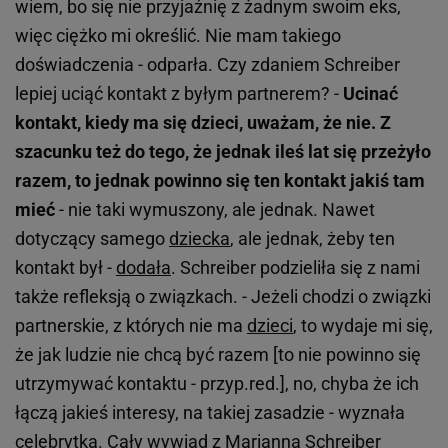
wiem, bo się nie przyjaźnię z żadnym swoim eks,
więc ciężko mi określić. Nie mam takiego
doświadczenia - odparła. Czy zdaniem Schreiber
lepiej uciąć kontakt z byłym partnerem? -
Ucinać
kontakt, kiedy ma się dzieci, uważam, że nie. Z
szacunku też do tego, że jednak ileś lat się przeżyło
razem, to jednak powinno się ten kontakt jakiś tam
mieć
- nie taki wymuszony, ale jednak. Nawet
dotyczący samego
dziecka
, ale jednak, żeby ten
kontakt był -
dodała
. Schreiber podzieliła się z nami
także refleksją o związkach. - Jeżeli chodzi o związki
partnerskie, z których nie ma
dzieci
, to wydaje mi się,
że jak ludzie nie chcą być razem [to nie powinno się
utrzymywać kontaktu - przyp.red.], no, chyba że ich
łączą jakieś interesy, na takiej zasadzie - wyznała
celebrytka. Cały wywiad z Marianną Schreiber