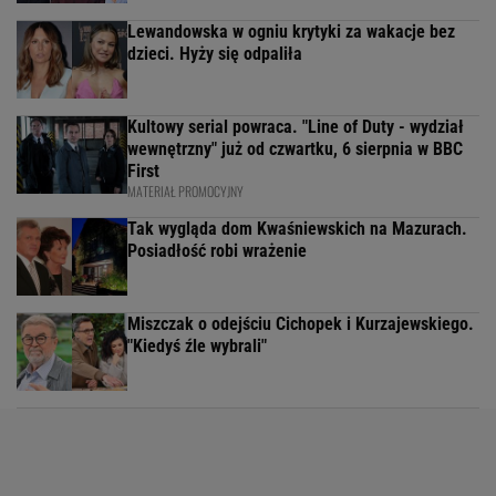
Lewandowska w ogniu krytyki za wakacje bez
dzieci. Hyży się odpaliła
Kultowy serial powraca. "Line of Duty - wydział
wewnętrzny" już od czwartku, 6 sierpnia w BBC
First
MATERIAŁ PROMOCYJNY
Tak wygląda dom Kwaśniewskich na Mazurach.
Posiadłość robi wrażenie
Miszczak o odejściu Cichopek i Kurzajewskiego.
"Kiedyś źle wybrali"