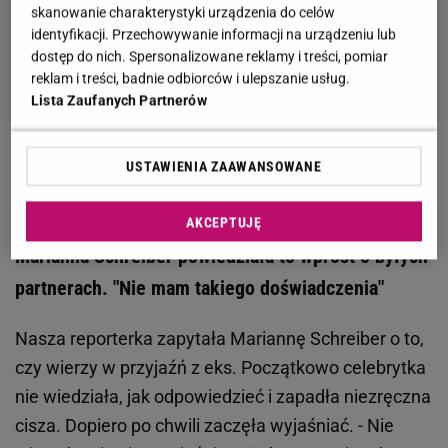
skanowanie charakterystyki urządzenia do celów
identyfikacji. Przechowywanie informacji na urządzeniu lub
dostęp do nich. Spersonalizowane reklamy i treści, pomiar
reklam i treści, badnie odbiorców i ulepszanie usług.
Lista Zaufanych Partnerów
Zobacz wideo
Schreiber o przyjaźni z eks.
USTAWIENIA ZAAWANSOWANE
Zaskakujące słowa
AKCEPTUJĘ
Marianna Schreiber powiedziała to wprost o byłych
partnerach. "Nie mam takiego doświadczenia"
Nasza reporterka zapytała Mariannę Schreiber o to,
czy wierzy w przyjaźń z eks. Początkowo celebrytka
nie wiedziała, jak odpowiedzieć i zapadła niezręczna
cisza. Dopiero po chwili zaczęła wyjaśniać. - Nie