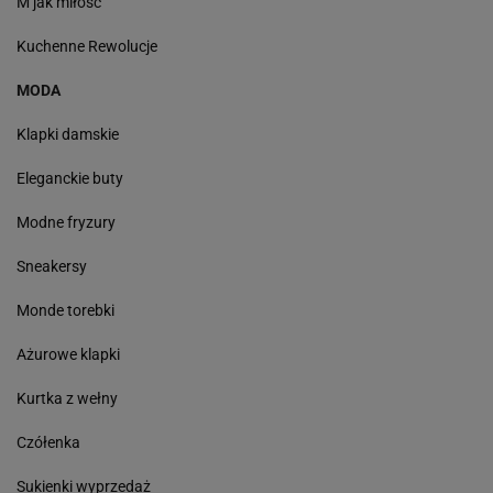
M jak miłość
Kuchenne Rewolucje
MODA
Klapki damskie
Eleganckie buty
Modne fryzury
Sneakersy
Monde torebki
Ażurowe klapki
Kurtka z wełny
Czółenka
Sukienki wyprzedaż