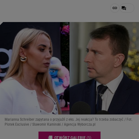
Marianna Schreiber zapytana o przyjaźń z eks. Jej reakcja? To trzeba zobaczyć / Fot.
Plotek Exclusive / Slawomir Kaminski / Agencja Wyborcza.pl
OTWÓRZ GALERIĘ
(5)