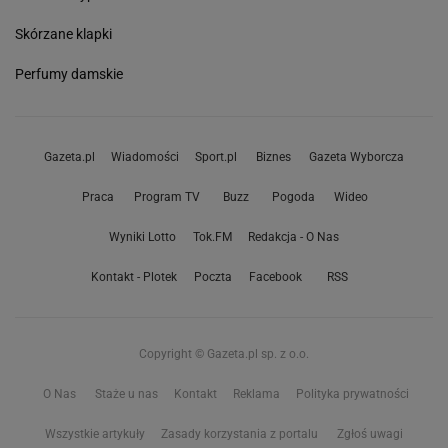
Skórzane klapki
Perfumy damskie
Gazeta.pl
Wiadomości
Sport.pl
Biznes
Gazeta Wyborcza
Praca
Program TV
Buzz
Pogoda
Wideo
Wyniki Lotto
Tok.FM
Redakcja - O Nas
Kontakt - Plotek
Poczta
Facebook
RSS
Copyright © Gazeta.pl sp. z o.o.
O Nas
Staże u nas
Kontakt
Reklama
Polityka prywatności
Wszystkie artykuły
Zasady korzystania z portalu
Zgłoś uwagi