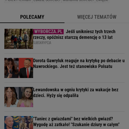
POLECAMY
WIĘCEJ TEMATÓW
Jeśli unikniesz tych trzech
rzeczy, opóźnisz starczą demencję o 13 lat
SUBSKRYPCJA
Dorota Gawryluk reaguje na krytykę po debacie u
Nawrockiego. Jest też stanowisko Polsatu
Lewandowska w ogniu krytyki za wakacje bez
dzieci. Hyży się odpaliła
"Taniec z gwiazdami" bez wielkich gwiazd?
Wygodę aż zatkało! "Szukanie dziury w całym"