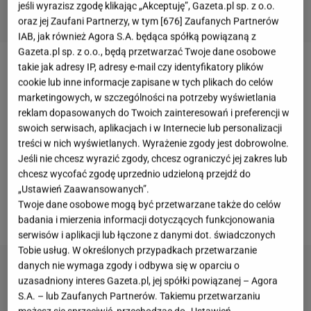
jeśli wyrazisz zgodę klikając „Akceptuję”, Gazeta.pl sp. z o.o.
oraz jej Zaufani Partnerzy, w tym [
676
] Zaufanych Partnerów
IAB, jak również Agora S.A. będąca spółką powiązaną z
Gazeta.pl sp. z o.o., będą przetwarzać Twoje dane osobowe
takie jak adresy IP, adresy e-mail czy identyfikatory plików
Marianna Schreiber
ma za sobą bardzo napięty
cookie lub inne informacje zapisane w tych plikach do celów
czas.
Celebrytka wyjechała do Turcji, gdzie przeszła
marketingowych, w szczególności na potrzeby wyświetlania
operację powiększenia biustu.
10 czerwca
odbyła
reklam dopasowanych do Twoich zainteresowań i preferencji w
swoich serwisach, aplikacjach i w Internecie lub personalizacji
się jej pierwsza rozprawa rozwodowa z politykiem
treści w nich wyświetlanych. Wyrażenie zgody jest dobrowolne.
Prawa i Sprawiedliwości
. Wieczorem Schreiber
Jeśli nie chcesz wyrazić zgody, chcesz ograniczyć jej zakres lub
znalazła także czas, aby pojawić się na imprezie
chcesz wycofać zgodę uprzednio udzieloną przejdź do
„Ustawień Zaawansowanych”.
Pudelka
, gdzie porozmawiała z naszą reporterką.
Twoje dane osobowe mogą być przetwarzane także do celów
Nie zabrakło tematu rozstania.
badania i mierzenia informacji dotyczących funkcjonowania
serwisów i aplikacji lub łączone z danymi dot. świadczonych
Tobie usług. W określonych przypadkach przetwarzanie
danych nie wymaga zgody i odbywa się w oparciu o
uzasadniony interes Gazeta.pl, jej spółki powiązanej – Agora
S.A. – lub Zaufanych Partnerów. Takiemu przetwarzaniu