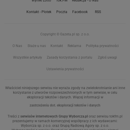
Wyniki Lotto
Tok.FM
Redakcja - O Nas
Kontakt - Plotek
Poczta
Facebook
RSS
Copyright © Gazeta.pl sp. z o.o.
O Nas
Staże u nas
Kontakt
Reklama
Polityka prywatności
Wszystkie artykuły
Zasady korzystania z portalu
Zgłoś uwagi
Ustawienia prywatności
Właściciel niniejszego serwisu nie wyraża zgody na zwielokrotnianie ani inne
korzystanie z utworów rozpowszechnionych w tym serwisie, w celu
eksploracji tekstów i danych. Więcej informacji w
zastrzeżeniu dot. eksploracji tekstów i danych
Treści z
serwisów internetowych Grupy Wyborcza.pl
oraz serwisu tokfm.pl
prezentujemy w ramach komercyjnej współpracy z ich wydawcami:
Wyborcza sp. z o.o. oraz Grupą Radiową Agory sp. z o.o.