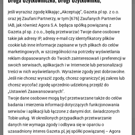
Droga Użytkowniczko, Drogi Użytkowniku,
jeśli wyrazisz zgodę klikając „Akceptuję”, Gazeta.pl sp. z o.o.
"The Voice Kids"
już na samym początku programu
oraz jej Zaufani Partnerzy, w tym [
676
] Zaufanych Partnerów
IAB, jak również Agora S.A. będąca spółką powiązaną z
dostarczył nam ogromnego napięcia.
Cleo
nie mogła
Gazeta.pl sp. z o.o., będą przetwarzać Twoje dane osobowe
powstrzymać łez i nerwów, podejmując kluczową
takie jak adresy IP, adresy e-mail czy identyfikatory plików
decyzję w sprawie uczestników, którzy starali się
cookie lub inne informacje zapisane w tych plikach do celów
dostać do ścisłego finału. -
Mnie do tej pory trzęsą
marketingowych, w szczególności na potrzeby wyświetlania
reklam dopasowanych do Twoich zainteresowań i preferencji w
się ręce, bo tak bardzo to wszystko przeżywam
swoich serwisach, aplikacjach i w Internecie lub personalizacji
dzisiaj z wami. Przepraszam, ale ja się tak z nimi
treści w nich wyświetlanych. Wyrażenie zgody jest dobrowolne.
wszystkimi związałam - komentowała wokalistka
.
Jeśli nie chcesz wyrazić zgody, chcesz ograniczyć jej zakres lub
chcesz wycofać zgodę uprzednio udzieloną przejdź do
Nie zabrakło nieoczekiwanych wyznań i oczywiście
„Ustawień Zaawansowanych”.
występów na najwyższym poziomie. Wiemy już, kto
Twoje dane osobowe mogą być przetwarzane także do celów
był numerem jeden w tym sezonie.
badania i mierzenia informacji dotyczących funkcjonowania
serwisów i aplikacji lub łączone z danymi dot. świadczonych
Tobie usług. W określonych przypadkach przetwarzanie
danych nie wymaga zgody i odbywa się w oparciu o
uzasadniony interes Gazeta.pl, jej spółki powiązanej – Agora