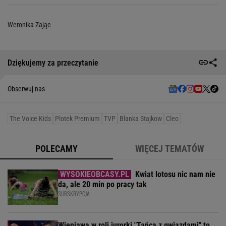
Weronika Zając
Dziękujemy za przeczytanie
Obserwuj nas
The Voice Kids
Plotek Premium
TVP
Blanka Stajkow
Cleo
POLECAMY
WIĘCEJ TEMATÓW
Kwiat lotosu nic nam nie
da, ale 20 min po pracy tak
SUBSKRYPCJA
Wieniawa w roli jurorki "Tańca z gwiazdami" to