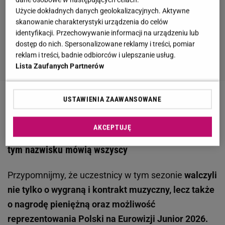
Użycie dokładnych danych geolokalizacyjnych. Aktywne
skanowanie charakterystyki urządzenia do celów
identyfikacji. Przechowywanie informacji na urządzeniu lub
dostęp do nich. Spersonalizowane reklamy i treści, pomiar
reklam i treści, badnie odbiorców i ulepszanie usług.
Lista Zaufanych Partnerów
USTAWIENIA ZAAWANSOWANE
Zobacz wideo
Tak dawniej zarabiały Blanka i Cleo
AKCEPTUJĘ
"The Voice Kids" i wielki finał dziewiątej edycji. O
tym nazwisku mówią wszyscy
Przypomnijmy, że uczestnicy w tym sezonie
walczyli
nie tylko o wygraną i kontrakt muzyczny, lecz także
o nagrodę pieniężną oraz możliwość
reprezentowania Polski na Eurowizji Junior 2026.