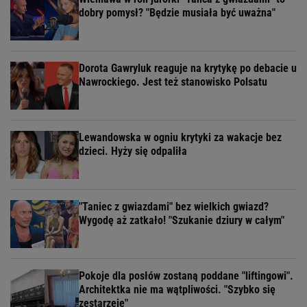
dobry pomysł? "Będzie musiała być uważna"
Dorota Gawryluk reaguje na krytykę po debacie u
Nawrockiego. Jest też stanowisko Polsatu
Lewandowska w ogniu krytyki za wakacje bez
dzieci. Hyży się odpaliła
"Taniec z gwiazdami" bez wielkich gwiazd?
Wygodę aż zatkało! "Szukanie dziury w całym"
Pokoje dla posłów zostaną poddane "liftingowi".
Architektka nie ma wątpliwości. "Szybko się
zestarzeje"