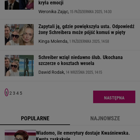
kryła emocji
15 PAŹDZIERNIKA 2025, 14:30
Weronika Zając,
Zapytali ją, gdzie powiększyła usta. Odpowiedź
żony Schreibera może pójść komuś w pięty
1 PAŹDZIERNIKA 2025, 14:58
Kinga Molenda,
Schreiber wziął niedawno ślub. Ukochana
szczerze o kosztach wesela
14 WRZEŚNIA 2025, 14:15
Dawid Rodak,
1
2
3
4
5
NASTĘPNA
POPULARNE
NAJNOWSZE
Wiadomo, ile emerytury dostaje Kwaśniewska.
Kwota zaskakuje