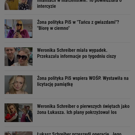
finansach w małżeństwie. To powiedziała o
intercyzie
Żona polityka PiS w "Tańcu z gwiazdami"?
"Biorę w ciemno"
Weronika Schreiber miała wypadek.
Przekazała informacje po tygodniu ciszy
Żona polityka PiS wspiera WOŚP. Wystawiła na
licytację pamiątkę
Weronika Schreiber o pierwszych świętach jako
żona Łukasza. Ich plany pokrzyżował los
Łukasz Schreiber przeszedł operację. Jego