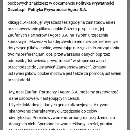
osobowych znajdziesz w dokumencie
Polityka Prywatności
Gazeta.pl
i
Polityka Prywatności Agora S.A.
Trzecia żona Schreibera wbiła szpilę drugiej
żonie polityka PiS. Padły słowa o... patologii
Klikając „Akceptuję” wyrażasz też zgodę na zainstalowanie i
26 STYCZNIA 2026, 14:14
Julia Mistarz,
przechowywanie plików cookie Gazeta.pl sp. z o.o., jej
Zaufanych Partnerów i Agora S.A. na Twoim urządzeniu
końcowym. Możesz w każdej chwili zmienić swoje preferencje
Żona polityka PiS wspiera WOŚP. Wystawiła na
dotyczące plików cookie, wywołując narzędzie do zarządzania
licytację pamiątkę
twoimi preferencjami dot. przetwarzania danych poprzez
22 STYCZNIA 2026, 16:44
Aleksandra Pietrow,
odnośnik „Ustawienia prywatności ” w stopce serwisu i
przechodząc do „Ustawień Zaawansowanych”. Zmiana
Weronika Schreiber zaskakuje wyznaniem.
ustawień plików cookie możliwa jest także za pomocą ustawień
Kolejny ślub dopiero przed nią
przeglądarki.
28 GRUDNIA 2025, 16:20
Norbert Żyła,
My, nasi Zaufani Partnerzy i Agora S.A. możemy przetwarzać
dane osobowe w następujących celach:
Weronika Schreiber o
Użycie dokładnych danych geolokalizacyjnych. Aktywne
pierwszych świętach jako żona Łukasza. Ich
skanowanie charakterystyki urządzenia do celów
plany pokrzyżował los
identyfikacji. Przechowywanie informacji na urządzeniu lub
24 GRUDNIA 2025, 08:30
Norbert Żyła,
dostęp do nich. Spersonalizowane reklamy i treści, pomiar