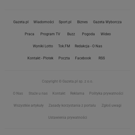
Gazeta.pl
Wiadomości
Sport.pl
Biznes
Gazeta Wyborcza
Praca
Program TV
Buzz
Pogoda
Wideo
Wyniki Lotto
Tok.FM
Redakcja - O Nas
Kontakt - Plotek
Poczta
Facebook
RSS
Copyright © Gazeta.pl sp. z o.o.
O Nas
Staże u nas
Kontakt
Reklama
Polityka prywatności
Wszystkie artykuły
Zasady korzystania z portalu
Zgłoś uwagi
Ustawienia prywatności