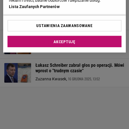
reklam i treści, badnie odbiorców i ulepszanie usług.
Żona Schreibera nie bierze jeńców. Tak
Lista Zaufanych Partnerów
odpowiedziała na złośliwe komentarze.
"Żenujące"
22 GRUDNIA 2025, 13:42
Julia Mistarz,
USTAWIENIA ZAAWANSOWANE
Ukochana Schreibera przekazała nowe wieści o
AKCEPTUJĘ
mężu. Dodała kadr ze szpitala
21 GRUDNIA 2025, 11:58
Dawid Rodak,
Łukasz Schreiber zabrał głos po operacji. Mówi
wprost o "trudnym czasie"
16 GRUDNIA 2025, 13:52
Zuzanna Kwasek,