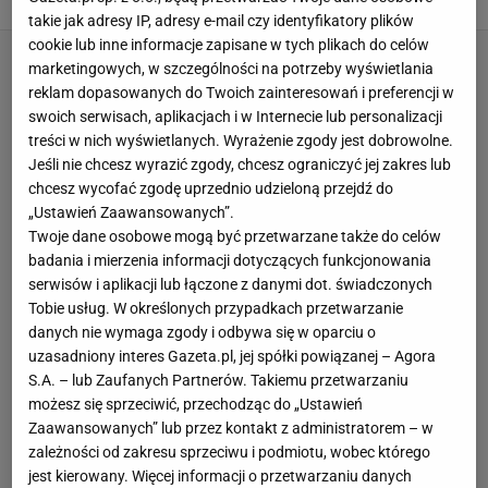
takie jak adresy IP, adresy e-mail czy identyfikatory plików
cookie lub inne informacje zapisane w tych plikach do celów
marketingowych, w szczególności na potrzeby wyświetlania
reklam dopasowanych do Twoich zainteresowań i preferencji w
swoich serwisach, aplikacjach i w Internecie lub personalizacji
treści w nich wyświetlanych. Wyrażenie zgody jest dobrowolne.
Jeśli nie chcesz wyrazić zgody, chcesz ograniczyć jej zakres lub
chcesz wycofać zgodę uprzednio udzieloną przejdź do
„Ustawień Zaawansowanych”.
Twoje dane osobowe mogą być przetwarzane także do celów
badania i mierzenia informacji dotyczących funkcjonowania
serwisów i aplikacji lub łączone z danymi dot. świadczonych
Tobie usług. W określonych przypadkach przetwarzanie
danych nie wymaga zgody i odbywa się w oparciu o
uzasadniony interes Gazeta.pl, jej spółki powiązanej – Agora
S.A. – lub Zaufanych Partnerów. Takiemu przetwarzaniu
możesz się sprzeciwić, przechodząc do „Ustawień
Zaawansowanych” lub przez kontakt z administratorem – w
zależności od zakresu sprzeciwu i podmiotu, wobec którego
jest kierowany. Więcej informacji o przetwarzaniu danych