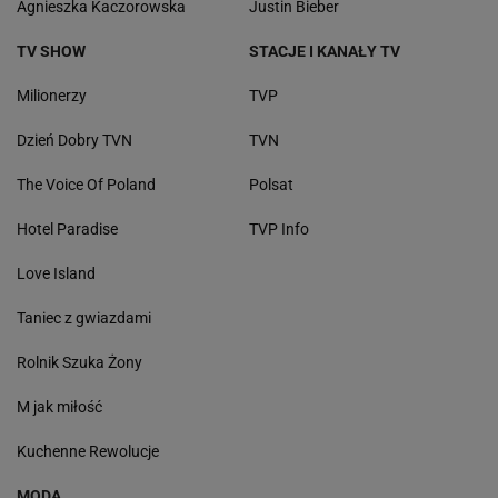
Agnieszka Kaczorowska
Justin Bieber
TV SHOW
STACJE I KANAŁY TV
Milionerzy
TVP
Dzień Dobry TVN
TVN
The Voice Of Poland
Polsat
Hotel Paradise
TVP Info
Love Island
Taniec z gwiazdami
Rolnik Szuka Żony
M jak miłość
Kuchenne Rewolucje
MODA