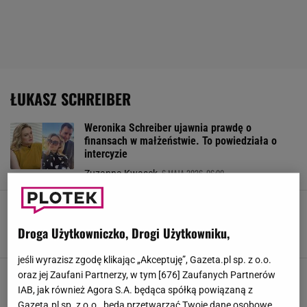
ŁUKASZ SCHREIBER
Weronika Schreiber ujawnia prawdę o
finansach w małżeństwie. To powiedziała o
intercyzie
6 MAJA 2026, 06:00
Zuzanna Kwasek,
Żona polityka PiS w "Tańcu z gwiazdami"?
"Biorę w ciemno"
Droga Użytkowniczko, Drogi Użytkowniku,
20 MARCA 2026, 11:46
Alicja Wójcik,
jeśli wyrazisz zgodę klikając „Akceptuję”, Gazeta.pl sp. z o.o.
Weronika Schreiber miała wypadek.
oraz jej Zaufani Partnerzy, w tym [
676
] Zaufanych Partnerów
Przekazała informacje po tygodniu ciszy
IAB, jak również Agora S.A. będąca spółką powiązaną z
Gazeta.pl sp. z o.o., będą przetwarzać Twoje dane osobowe
10 MARCA 2026, 11:01
Kinga Molenda,