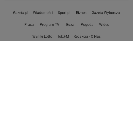
Gazeta.pl
Wiadomości
Sport.pl
Biznes
Gazeta Wyborcza
Praca
Program TV
Buzz
Pogoda
Wideo
Wyniki Lotto
Tok.FM
Redakcja - O Nas
Kontakt - Plotek
Poczta
Facebook
RSS
Copyright © Gazeta.pl sp. z o.o.
O Nas
Staże u nas
Kontakt
Reklama
Polityka prywatności
Wszystkie artykuły
Zasady korzystania z portalu
Zgłoś uwagi
Ustawienia prywatności
Właściciel niniejszego serwisu nie wyraża zgody na zwielokrotnianie ani inne
korzystanie z utworów rozpowszechnionych w tym serwisie, w celu