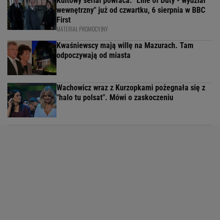
Kultowy serial powraca. "Line of Duty - wydział
wewnętrzny" już od czwartku, 6 sierpnia w BBC
First
MATERIAŁ PROMOCYJNY
Kwaśniewscy mają willę na Mazurach. Tam
odpoczywają od miasta
Wachowicz wraz z Kurzopkami pożegnała się z
"halo tu polsat". Mówi o zaskoczeniu