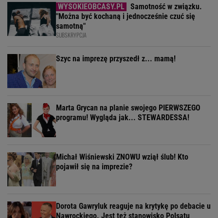
Samotność w związku.
"Można być kochaną i jednocześnie czuć się
samotną"
SUBSKRYPCJA
Szyc na imprezę przyszedł z... mamą!
Marta Grycan na planie swojego PIERWSZEGO
programu! Wygląda jak... STEWARDESSA!
Michał Wiśniewski ZNOWU wziął ślub! Kto
pojawił się na imprezie?
Dorota Gawryluk reaguje na krytykę po debacie u
Nawrockiego. Jest też stanowisko Polsatu