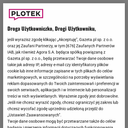
Droga Użytkowniczko, Drogi Użytkowniku,
jeśli wyrazisz zgodę klikając „Akceptuję”, Gazeta.pl sp. z o.o.
oraz jej Zaufani Partnerzy, w tym [
676
] Zaufanych Partnerów
IAB, jak również Agora S.A. będąca spółką powiązaną z
Gazeta.pl sp. z o.o., będą przetwarzać Twoje dane osobowe
takie jak adresy IP, adresy e-mail czy identyfikatory plików
cookie lub inne informacje zapisane w tych plikach do celów
marketingowych, w szczególności na potrzeby wyświetlania
reklam dopasowanych do Twoich zainteresowań i preferencji w
swoich serwisach, aplikacjach i w Internecie lub personalizacji
treści w nich wyświetlanych. Wyrażenie zgody jest dobrowolne.
Jeśli nie chcesz wyrazić zgody, chcesz ograniczyć jej zakres lub
chcesz wycofać zgodę uprzednio udzieloną przejdź do
„Ustawień Zaawansowanych”.
Twoje dane osobowe mogą być przetwarzane także do celów
badania i mierzenia informacji dotyczących funkcjonowania