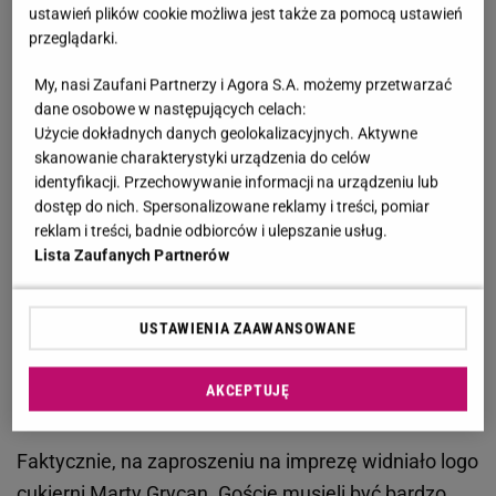
ustawień plików cookie możliwa jest także za pomocą ustawień
przeglądarki.
My, nasi Zaufani Partnerzy i Agora S.A. możemy przetwarzać
dane osobowe w następujących celach:
Użycie dokładnych danych geolokalizacyjnych. Aktywne
skanowanie charakterystyki urządzenia do celów
identyfikacji. Przechowywanie informacji na urządzeniu lub
dostęp do nich. Spersonalizowane reklamy i treści, pomiar
reklam i treści, badnie odbiorców i ulepszanie usług.
Lista Zaufanych Partnerów
Facebook
USTAWIENIA ZAAWANSOWANE
Oj, wielka awaria... Co teraz robić?! - biegała
obsługa imprezy gorączkowo wymieniając
AKCEPTUJĘ
się pomysłami na "naprawę awarii".
Faktycznie, na zaproszeniu na imprezę widniało logo
cukierni Marty Grycan. Goście
musieli
być bardzo