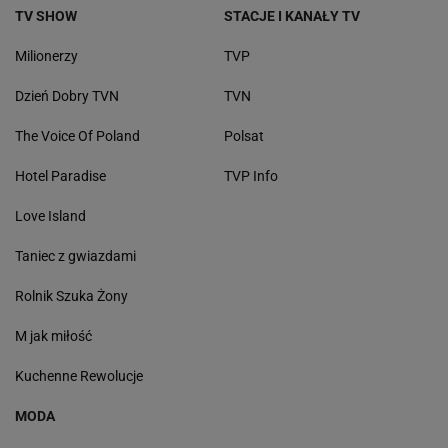
TV SHOW
STACJE I KANAŁY TV
Milionerzy
TVP
Dzień Dobry TVN
TVN
The Voice Of Poland
Polsat
Hotel Paradise
TVP Info
Love Island
Taniec z gwiazdami
Rolnik Szuka Żony
M jak miłość
Kuchenne Rewolucje
MODA