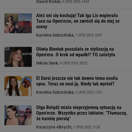
4 LIPCA 2025, 14:04
Dawid Rodak,
Ależ oni się kochają! Tak Iga Lis wspierała
Taco na Open'erze, on zwrócił się do niej ze
sceny
7 LIPCA 2024, 18:47
Karolina Sobocińska,
Oliwia Bieniuk poszalała ze stylizacją na
Open'era. O krok od wpadki? TO założyła
4 LIPCA 2024, 09:23
Nikola Siwik,
El Dursi jeszcze nie tak dawno temu nosiła
syna. Teraz on nosi ją. Kiedy tak wyrósł?
3 LIPCA 2023, 17:51
Karolina Sobocińska,
Olga Bołądź miała nieprzyjemną sytuację na
Open'erze. Wszystko przez laktator. "Tłumaczę,
że karmię piersią"
1 LIPCA 2023, 11:38
Katarzyna Albrycht,