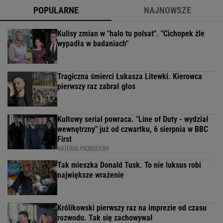
POPULARNE
NAJNOWSZE
Kulisy zmian w "halo tu polsat". "Cichopek źle
wypadła w badaniach"
Tragiczna śmierci Łukasza Litewki. Kierowca
pierwszy raz zabrał głos
Kultowy serial powraca. "Line of Duty - wydział
wewnętrzny" już od czwartku, 6 sierpnia w BBC
First
MATERIAŁ PROMOCYJNY
Tak mieszka Donald Tusk. To nie luksus robi
największe wrażenie
Królikowski pierwszy raz na imprezie od czasu
rozwodu. Tak się zachowywał