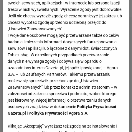
na fast food
swoich serwisach, aplikacjach i w Internecie lub personalizacji
3 LIPCA 2026, 12:38
treści w nich wyświetlanych. Wyrażenie zgody jest dobrowolne.
Iwona Smyrak,
Jeśli nie chcesz wyrazić zgody, chcesz ograniczyć jej zakres lub
chcesz wycofać zgodę uprzednio udzieloną przejdź do
„Ustawień Zaawansowanych”.
Twoje dane osobowe mogą być przetwarzane także do celów
badania i mierzenia informacji dotyczących funkcjonowania
serwisów i aplikacji lub łączone z danymi dot. świadczonych
Tobie usług. W określonych przypadkach przetwarzanie
danych nie wymaga zgody i odbywa się w oparciu o
uzasadniony interes Gazeta.pl, jej spółki powiązanej – Agora
S.A. – lub Zaufanych Partnerów. Takiemu przetwarzaniu
możesz się sprzeciwić, przechodząc do „Ustawień
Zaawansowanych” lub przez kontakt z administratorem – w
zależności od zakresu sprzeciwu i podmiotu, wobec którego
jest kierowany. Więcej informacji o przetwarzaniu danych
osobowych znajdziesz w dokumencie
Polityka Prywatności
Gazeta.pl
i
Polityka Prywatności Agora S.A.
Klikając „Akceptuję” wyrażasz też zgodę na zainstalowanie i