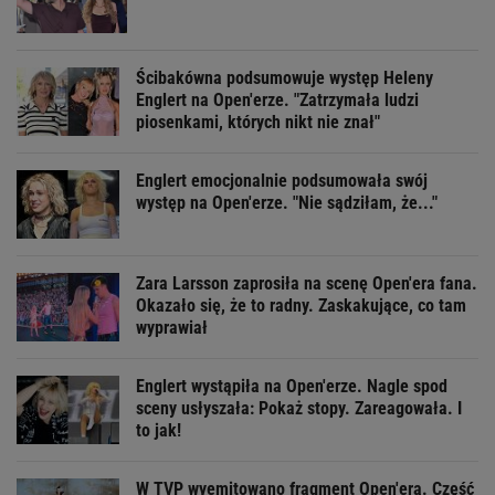
Ścibakówna podsumowuje występ Heleny
Englert na Open'erze. "Zatrzymała ludzi
piosenkami, których nikt nie znał"
Englert emocjonalnie podsumowała swój
występ na Open'erze. "Nie sądziłam, że..."
Zara Larsson zaprosiła na scenę Open'era fana.
Okazało się, że to radny. Zaskakujące, co tam
wyprawiał
Englert wystąpiła na Open'erze. Nagle spod
sceny usłyszała: Pokaż stopy. Zareagowała. I
to jak!
W TVP wyemitowano fragment Open'era. Część