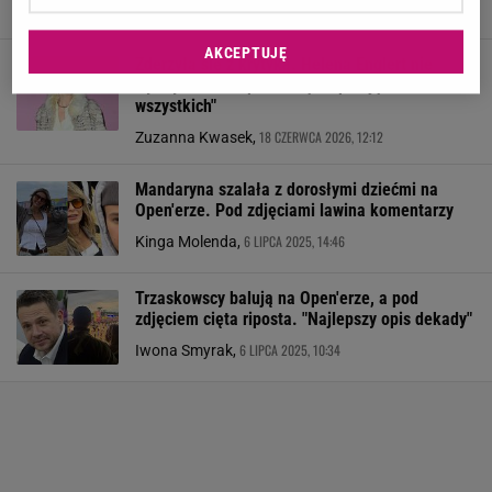
2 LIPCA 2026, 07:47
Aleksandra Pietrow,
AKCEPTUJĘ
Zderzyła się z krytyką. Helena Englert nie
wytrzymała i odpaliła się. "Apeluję do
wszystkich"
18 CZERWCA 2026, 12:12
Zuzanna Kwasek,
Mandaryna szalała z dorosłymi dziećmi na
Open'erze. Pod zdjęciami lawina komentarzy
6 LIPCA 2025, 14:46
Kinga Molenda,
Trzaskowscy balują na Open'erze, a pod
zdjęciem cięta riposta. "Najlepszy opis dekady"
6 LIPCA 2025, 10:34
Iwona Smyrak,