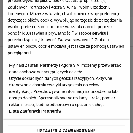
przechowywanie plików cookie Gazeta.pl sp. z o.o., jej
Zaufanych Partnerów i Agora S.A. na Twoim urządzeniu
końcowym. Możesz w każdej chwili zmienić swoje preferencje
dotyczące plików cookie, wywołując narzędzie do zarządzania
Englert emocjonalnie podsumowała swój
twoimi preferencjami dot. przetwarzania danych poprzez
występ na Open'erze. "Nie sądziłam, że..."
odnośnik „Ustawienia prywatności ” w stopce serwisu i
3 LIPCA 2026, 07:08
Aleksandra Pietrow,
przechodząc do „Ustawień Zaawansowanych”. Zmiana
ustawień plików cookie możliwa jest także za pomocą ustawień
Zara Larsson zaprosiła na scenę Open'era fana.
przeglądarki.
Okazało się, że to radny. Zaskakujące, co tam
wyprawiał
My, nasi Zaufani Partnerzy i Agora S.A. możemy przetwarzać
dane osobowe w następujących celach:
2 LIPCA 2026, 13:39
Zuzanna Kwasek,
Użycie dokładnych danych geolokalizacyjnych. Aktywne
skanowanie charakterystyki urządzenia do celów
Englert wystąpiła na Open'erze. Nagle spod
identyfikacji. Przechowywanie informacji na urządzeniu lub
sceny usłyszała: Pokaż stopy. Zareagowała. I
to jak!
dostęp do nich. Spersonalizowane reklamy i treści, pomiar
reklam i treści, badnie odbiorców i ulepszanie usług.
2 LIPCA 2026, 11:01
redakcja Plotek.pl,
Lista Zaufanych Partnerów
W TVP wyemitowano fragment Open'era. Część
internautów nie miała litości. "Jakaś pomyłka"
USTAWIENIA ZAAWANSOWANE