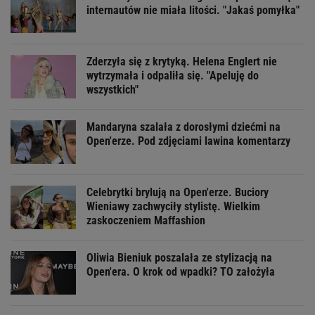
internautów nie miała litości. "Jakaś pomyłka"
Zderzyła się z krytyką. Helena Englert nie
wytrzymała i odpaliła się. "Apeluję do
wszystkich"
Mandaryna szalała z dorosłymi dziećmi na
Open'erze. Pod zdjęciami lawina komentarzy
Celebrytki brylują na Open'erze. Buciory
Wieniawy zachwyciły stylistę. Wielkim
zaskoczeniem Maffashion
Oliwia Bieniuk poszalała ze stylizacją na
Open'era. O krok od wpadki? TO założyła