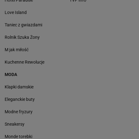
Hotel Paradise
TVP Info
Love Island
Taniec z gwiazdami
Rolnik Szuka Żony
M jak miłość
Kuchenne Rewolucje
MODA
Klapki damskie
Eleganckie buty
Modne fryzury
Sneakersy
Monde torebki