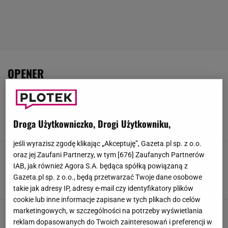
OPENER
Marina z trudem powstrzymała łzy na
Open'erze. Takiej niespodzianki od męża się
nie spodziewała
Droga Użytkowniczko, Drogi Użytkowniku,
3 LIPCA 2026, 18:01
Iwona Smyrak,
jeśli wyrazisz zgodę klikając „Akceptuję”, Gazeta.pl sp. z o.o.
Ścibakówna podsumowuje występ Heleny
oraz jej Zaufani Partnerzy, w tym [
676
] Zaufanych Partnerów
Englert na Open'erze. "Zatrzymała ludzi
IAB, jak również Agora S.A. będąca spółką powiązaną z
piosenkami, których nikt nie znał"
Gazeta.pl sp. z o.o., będą przetwarzać Twoje dane osobowe
3 LIPCA 2026, 16:19
Zuzanna Kwasek,
takie jak adresy IP, adresy e-mail czy identyfikatory plików
cookie lub inne informacje zapisane w tych plikach do celów
Lewandowscy dali się ponieść festiwalowi na
marketingowych, w szczególności na potrzeby wyświetlania
Open'erze. Pokazali stylizacje, Anna skusiła się
reklam dopasowanych do Twoich zainteresowań i preferencji w