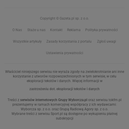
Copyright © Gazeta.pl sp. z o.o.
O Nas
Staże u nas
Kontakt
Reklama
Polityka prywatności
Wszystkie artykuły
Zasady korzystania z portalu
Zgłoś uwagi
Ustawienia prywatności
Właściciel niniejszego serwisu nie wyraża zgody na zwielokrotnianie ani inne
korzystanie z utworów rozpowszechnionych w tym serwisie, w celu
eksploracji tekstów i danych. Więcej informacji w
zastrzeżeniu dot. eksploracji tekstów i danych
Treści z
serwisów internetowych Grupy Wyborcza.pl
oraz serwisu tokfm.pl
prezentujemy w ramach komercyjnej współpracy z ich wydawcami:
Wyborcza sp. z o.o. oraz Grupą Radiową Agory sp. z o.o.
Wybrane treści z serwisu Sport.pl są dostępne po wykupieniu płatnej
subskrypcji