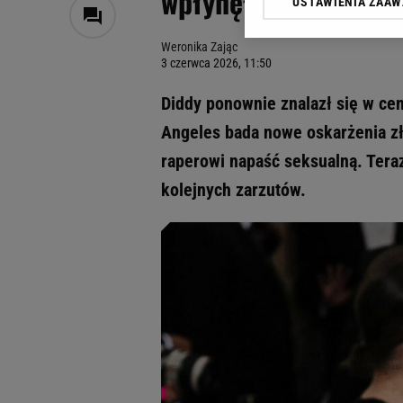
wpłynęły kolejne zgł
USTAWIENIA ZAA
Klikając „Akceptuję” wyra
Zaufanych Partnerów i A
Weronika Zając
dotyczące plików cookie,
3 czerwca 2026, 11:50
odnośnik „Ustawienia pr
plików cookie możliwa je
Diddy ponownie znalazł się w ce
My, nasi Zaufani Partne
Angeles bada nowe oskarżenia zł
Użycie dokładnych danych
raperowi napaść seksualną. Tera
Przechowywanie informacji
badnie odbiorców i uleps
kolejnych zarzutów.