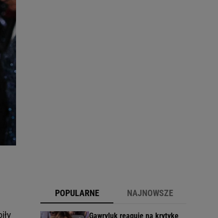
POPULARNE
NAJNOWSZE
iły
Gawryluk reaguje na krytykę