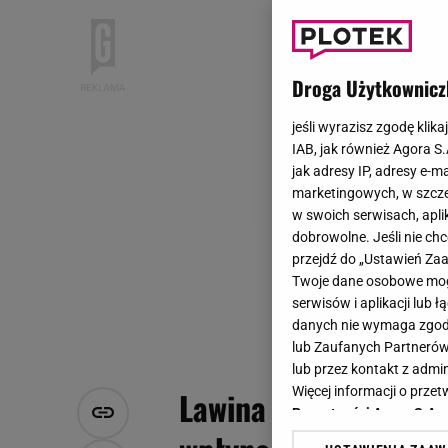
Droga Użytkownicz
jeśli wyrazisz zgodę klika
IAB, jak również Agora S
jak adresy IP, adresy e-m
marketingowych, w szcze
w swoich serwisach, aplik
dobrowolne. Jeśli nie ch
przejdź do „Ustawień Z
Twoje dane osobowe mogą
serwisów i aplikacji lub
danych nie wymaga zgody 
lub Zaufanych Partnerów
lub przez kontakt z admi
Więcej informacji o prz
Lawina zarzutów wob
Prywatności Agora S.A.