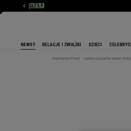
WIADOMOŚCI
NEXT
SPORT
PLOTEK
D
NEWSY
RELACJE I ZWIĄZKI
DZIECI
CELEBRYC
Najnowsze Plotki
Lawina zarzutów wobec Diddy'