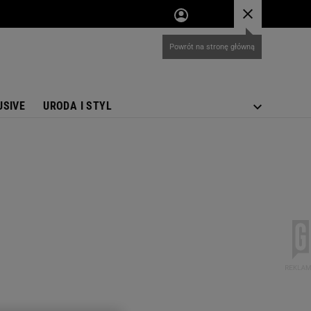
USIVE
URODA I STYL