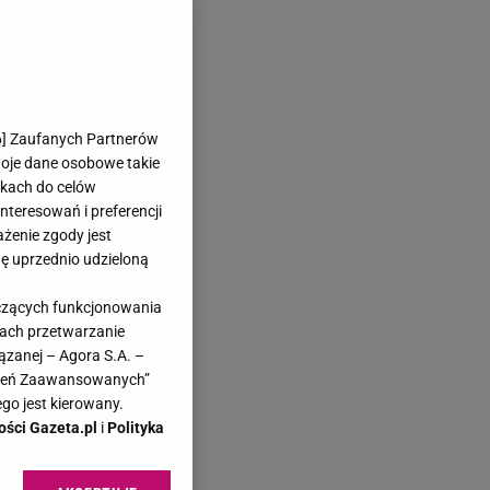
6
] Zaufanych Partnerów
woje dane osobowe takie
likach do celów
teresowań i preferencji
ażenie zgody jest
dę uprzednio udzieloną
yczących funkcjonowania
kach przetwarzanie
ązanej – Agora S.A. –
awień Zaawansowanych”
go jest kierowany.
ości Gazeta.pl
i
Polityka