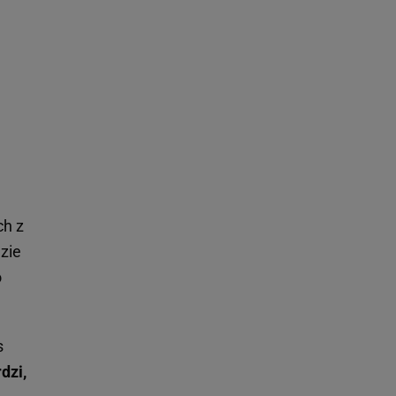
ch z
zie
o
s
dzi,