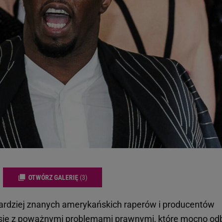
OTWÓRZ GALERIĘ
(3)
jbardziej znanych amerykańskich raperów i producentów
się z poważnymi problemami prawnymi, które mocno odb