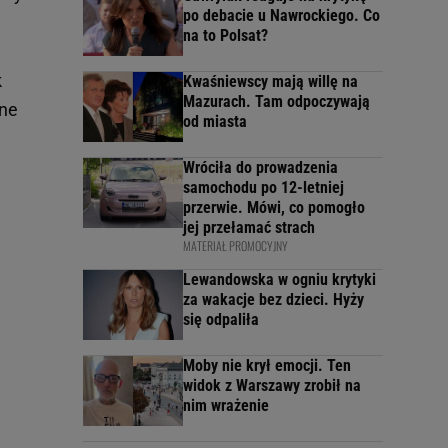
po debacie u Nawrockiego. Co
na to Polsat?
k
Kwaśniewscy mają willę na
Mazurach. Tam odpoczywają
ane
od miasta
Wróciła do prowadzenia
samochodu po 12-letniej
przerwie. Mówi, co pomogło
jej przełamać strach
MATERIAŁ PROMOCYJNY
Lewandowska w ogniu krytyki
za wakacje bez dzieci. Hyży
się odpaliła
Moby nie krył emocji. Ten
widok z Warszawy zrobił na
nim wrażenie