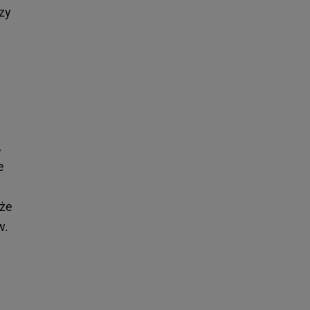
zy
,
e
 że
w.