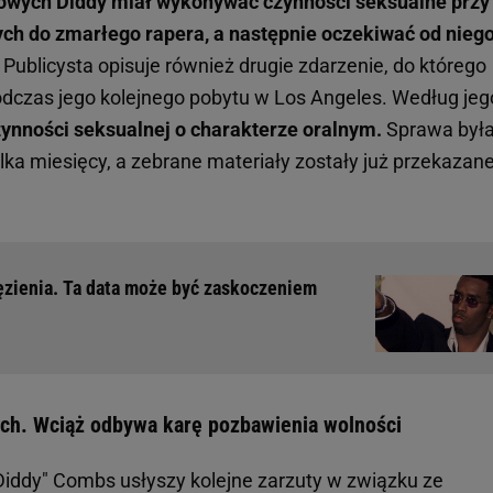
niowych Diddy miał wykonywać czynności seksualne przy
ych do zmarłego rapera, a następnie oczekiwać od nieg
Publicysta opisuje również drugie zdarzenie, do którego
odczas jego kolejnego pobytu w Los Angeles. Według jeg
zynności seksualnej o charakterze oralnym.
Sprawa był
ilka miesięcy, a zebrane materiały zostały już przekazan
ęzienia. Ta data może być zaskoczeniem
ych. Wciąż odbywa karę pozbawienia wolności
Diddy" Combs usłyszy kolejne zarzuty w związku ze