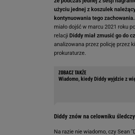
że podczas jednej z sesji nagra
użyciu jednej z koszulek należąc
kontynuowania tego zachowania.
miało dojść w marcu 2021 roku p
relacji
Diddy miał zmusić go do c
analizowana przez policję przez k
prokuraturze.
Wiadomo, kiedy Diddy wyjdzie z wi
Diddy znów na celowniku śledcz
Na razie nie wiadomo, czy Sean "