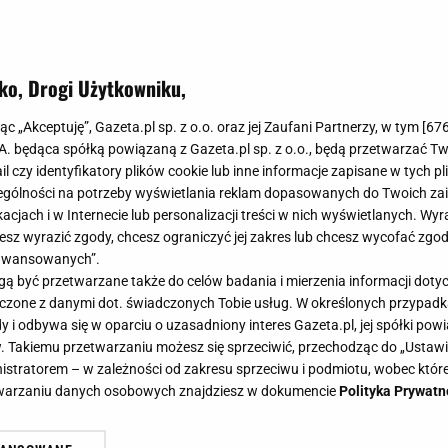
ko, Drogi Użytkowniku,
jąc „Akceptuję”, Gazeta.pl sp. z o.o. oraz jej Zaufani Partnerzy, w tym [
67
.A. będąca spółką powiązaną z Gazeta.pl sp. z o.o., będą przetwarzać T
ail czy identyfikatory plików cookie lub inne informacje zapisane w tych p
gólności na potrzeby wyświetlania reklam dopasowanych do Twoich zain
acjach i w Internecie lub personalizacji treści w nich wyświetlanych. Wyr
cesz wyrazić zgody, chcesz ograniczyć jej zakres lub chcesz wycofać zgo
aawansowanych”.
 być przetwarzane także do celów badania i mierzenia informacji dot
 łączone z danymi dot. świadczonych Tobie usług. W określonych przypad
i odbywa się w oparciu o uzasadniony interes Gazeta.pl, jej spółki powi
. Takiemu przetwarzaniu możesz się sprzeciwić, przechodząc do „Ust
nistratorem – w zależności od zakresu sprzeciwu i podmiotu, wobec które
etwarzaniu danych osobowych znajdziesz w dokumencie
Polityka Prywatn
ec Diddy'ego. Do prokuratury