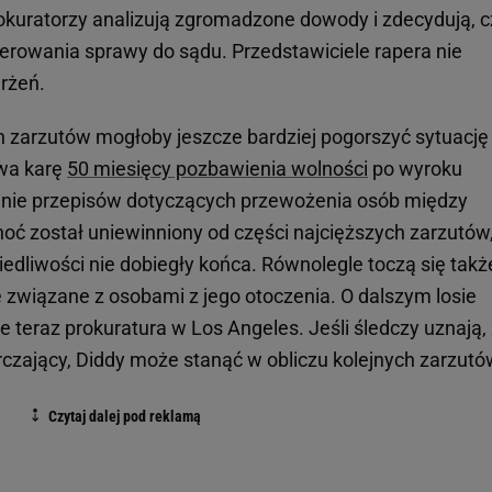
kuratorzy analizują zgromadzone dowody i zdecydują, c
ierowania sprawy do sądu. Przedstawiciele rapera nie
rżeń.
 zarzutów mogłoby jeszcze bardziej pogorszyć sytuację
wa karę
50 miesięcy pozbawienia wolności
po wyroku
nie przepisów dotyczących przewożenia osób między
oć został uniewinniony od części najcięższych zarzutów
dliwości nie dobiegły końca. Równolegle toczą się takż
e związane z osobami z jego otoczenia. O dalszym losie
teraz prokuratura w Los Angeles. Jeśli śledczy uznają,
czający, Diddy może stanąć w obliczu kolejnych zarzutó