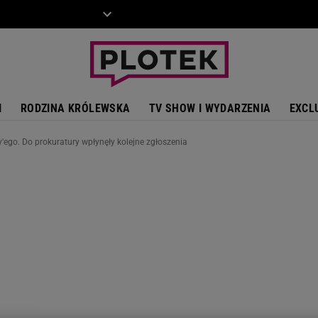
ZIECKO
MOTO
I
RODZINA KRÓLEWSKA
TV SHOW I WYDARZENIA
EXCL
ego. Do prokuratury wpłynęły kolejne zgłoszenia