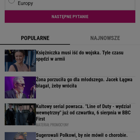
Europy
NASTĘPNE PYTANIE
POPULARNE
NAJNOWSZE
Księżniczka musi iść do wojska. Tyle czasu
spędzi w armii
Żona porzuciła go dla młodszego. Jacek Łągwa
błagał, żeby wróciła
Kultowy serial powraca. "Line of Duty - wydział
wewnętrzny" już od czwartku, 6 sierpnia w BBC
First
MATERIAŁ PROMOCYJNY
Sugerowali Polkowi, by nie mówił o chorobie.