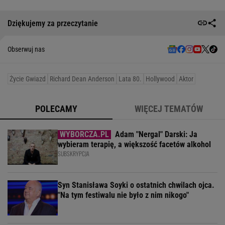
Dziękujemy za przeczytanie
Obserwuj nas
Życie Gwiazd
Richard Dean Anderson
Lata 80.
Hollywood
Aktor
POLECAMY
WIĘCEJ TEMATÓW
Adam "Nergal" Darski: Ja
wybieram terapię, a większość facetów alkohol
SUBSKRYPCJA
Syn Stanisława Soyki o ostatnich chwilach ojca.
"Na tym festiwalu nie było z nim nikogo"