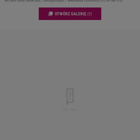
Richard Dean Anderson, Themightyquill / Wikimedia Commons (CC BY-SA 3.0)
OTWÓRZ GALERIĘ
(3)