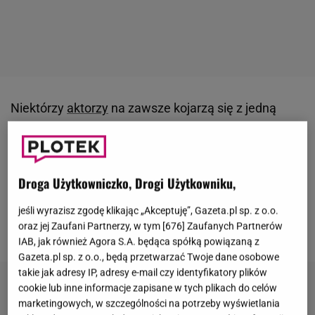
Niektórzy
aktorzy
na zawsze kojarzą się z jedną
postacią.
Tak właśnie stało się w przypadku
Richarda Deana Andersona, który jako MacGyver
zapisał się w historii popkultury
. Choć jego kariera
Droga Użytkowniczko, Drogi Użytkowniku,
rozwijała się dynamicznie, w pewnym momencie
zdecydował się na krok, który zaskoczył fanów na
jeśli wyrazisz zgodę klikając „Akceptuję”, Gazeta.pl sp. z o.o.
oraz jej Zaufani Partnerzy, w tym [
676
] Zaufanych Partnerów
całym świecie.
IAB, jak również Agora S.A. będąca spółką powiązaną z
Gazeta.pl sp. z o.o., będą przetwarzać Twoje dane osobowe
takie jak adresy IP, adresy e-mail czy identyfikatory plików
cookie lub inne informacje zapisane w tych plikach do celów
marketingowych, w szczególności na potrzeby wyświetlania