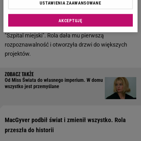
USTAWIENIA ZAAWANSOWANE
przekreśliła te plany i skierowała go w stronę
sztuki
. Z czasem zaczął występować w teatrze i
AKCEPTUJĘ
reklamach, aż w końcu trafił do popularnego serialu
"Szpital miejski". Rola dała mu pierwszą
rozpoznawalność i otworzyła drzwi do większych
projektów.
Od Miss Świata do własnego imperium. W domu
wszystko jest przemyślane
MacGyver podbił świat i zmienił wszystko. Rola
przeszła do historii