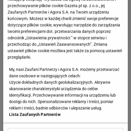
przechowywanie plików cookie Gazeta.pl sp. z o.o., jej
Zaufanych Partnerów i Agora S.A. na Twoim urządzeniu
końcowym. Możesz w każdej chwili zmienić swoje preferencje
dotyczące plików cookie, wywołując narzędzie do zarządzania
twoimi preferencjami dot. przetwarzania danych poprzez
odnośnik „Ustawienia prywatności ” w stopce serwisu i
przechodząc do „Ustawień Zaawansowanych”. Zmiana
ustawień plików cookie możliwa jest także za pomocą ustawień
Zobacz wideo
Największe wpadki photoshopowe
przeglądarki.
gwiazd. Niektórych grafików poniosła nadmierna
My, nasi Zaufani Partnerzy i Agora S.A. możemy przetwarzać
wyobraźnia
dane osobowe w następujących celach:
Użycie dokładnych danych geolokalizacyjnych. Aktywne
Od marzeń o sporcie do wielkiej kariery. Wszystko
skanowanie charakterystyki urządzenia do celów
identyfikacji. Przechowywanie informacji na urządzeniu lub
zmienił jeden moment
dostęp do nich. Spersonalizowane reklamy i treści, pomiar
reklam i treści, badnie odbiorców i ulepszanie usług.
Richard Dean Anderson
początkowo nie planował
Lista Zaufanych Partnerów
zostać aktorem.
Jako młody człowiek marzył o
karierze hokeisty, jednak poważna kontuzja