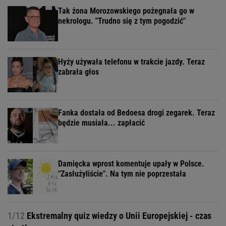
Tak żona Morozowskiego pożegnała go w
nekrologu. "Trudno się z tym pogodzić"
Hyży używała telefonu w trakcie jazdy. Teraz
zabrała głos
Fanka dostała od Bedoesa drogi zegarek. Teraz
będzie musiała... zapłacić
Damięcka wprost komentuje upały w Polsce.
"Zasłużyliście". Na tym nie poprzestała
1/12
Ekstremalny quiz wiedzy o Unii Europejskiej - czas