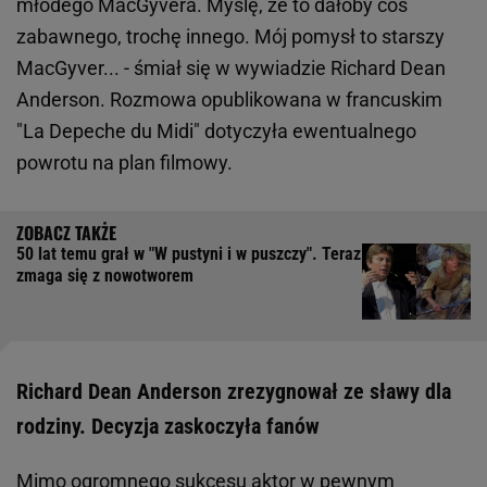
młodego MacGyvera. Myślę, że to dałoby coś
zabawnego, trochę innego. Mój pomysł to starszy
MacGyver... - śmiał się w wywiadzie Richard Dean
Anderson. Rozmowa opublikowana w francuskim
"La Depeche du Midi" dotyczyła ewentualnego
powrotu na plan filmowy.
50 lat temu grał w "W pustyni i w puszczy". Teraz
zmaga się z nowotworem
Richard Dean Anderson zrezygnował ze sławy dla
rodziny. Decyzja zaskoczyła fanów
Mimo ogromnego sukcesu aktor w pewnym