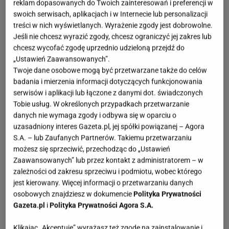
reklam dopasowanych do Twoich zainteresowań i preferencji w
swoich serwisach, aplikacjach i w Internecie lub personalizacji
treści w nich wyświetlanych. Wyrażenie zgody jest dobrowolne.
Jeśli nie chcesz wyrazić zgody, chcesz ograniczyć jej zakres lub
chcesz wycofać zgodę uprzednio udzieloną przejdź do
„Ustawień Zaawansowanych”.
Twoje dane osobowe mogą być przetwarzane także do celów
badania i mierzenia informacji dotyczących funkcjonowania
serwisów i aplikacji lub łączone z danymi dot. świadczonych
Tobie usług. W określonych przypadkach przetwarzanie
danych nie wymaga zgody i odbywa się w oparciu o
uzasadniony interes Gazeta.pl, jej spółki powiązanej – Agora
S.A. – lub Zaufanych Partnerów. Takiemu przetwarzaniu
możesz się sprzeciwić, przechodząc do „Ustawień
Zaawansowanych” lub przez kontakt z administratorem – w
zależności od zakresu sprzeciwu i podmiotu, wobec którego
jest kierowany. Więcej informacji o przetwarzaniu danych
osobowych znajdziesz w dokumencie
Polityka Prywatności
Gazeta.pl
i
Polityka Prywatności Agora S.A.
Klikając „Akceptuję” wyrażasz też zgodę na zainstalowanie i