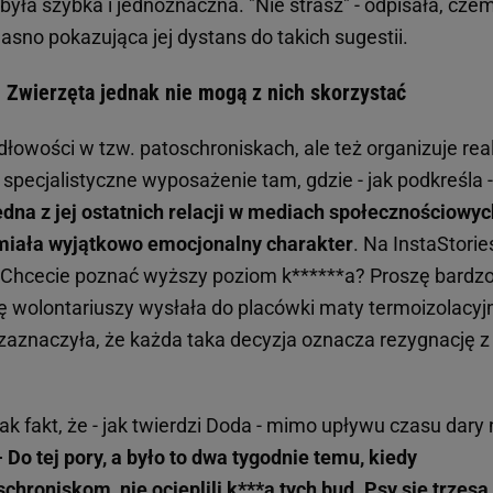
 była szybka i jednoznaczna. "Nie strasz" - odpisała, cze
asno pokazująca jej dystans do takich sugestii.
. Zwierzęta jednak nie mogą z nich skorzystać
dłowości w tzw. patoschroniskach, ale też organizuje rea
 specjalistyczne wyposażenie tam, gdzie - jak podkreśla -
dna z jej ostatnich relacji w mediach społecznościowyc
 miała wyjątkowo emocjonalny charakter
. Na InstaStorie
 - Chcecie poznać wyższy poziom k******a? Proszę bardzo
bę wolontariuszy wysłała do placówki maty termoizolacyj
zaznaczyła, że każda taka decyzja oznacza rezygnację z
 fakt, że - jak twierdzi Doda - mimo upływu czasu dary 
- Do tej pory, a było to dwa tygodnie temu, kiedy
hroniskom, nie ocieplili k***a tych bud. Psy się trzęsą