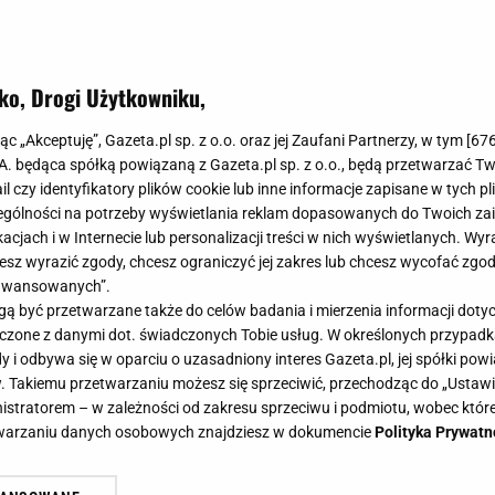
ko, Drogi Użytkowniku,
jąc „Akceptuję”, Gazeta.pl sp. z o.o. oraz jej Zaufani Partnerzy, w tym [
67
.A. będąca spółką powiązaną z Gazeta.pl sp. z o.o., będą przetwarzać T
ail czy identyfikatory plików cookie lub inne informacje zapisane w tych p
gólności na potrzeby wyświetlania reklam dopasowanych do Twoich zain
acjach i w Internecie lub personalizacji treści w nich wyświetlanych. Wyr
cesz wyrazić zgody, chcesz ograniczyć jej zakres lub chcesz wycofać zgo
aawansowanych”.
 być przetwarzane także do celów badania i mierzenia informacji dot
 łączone z danymi dot. świadczonych Tobie usług. W określonych przypad
i odbywa się w oparciu o uzasadniony interes Gazeta.pl, jej spółki powi
. Takiemu przetwarzaniu możesz się sprzeciwić, przechodząc do „Ust
nistratorem – w zależności od zakresu sprzeciwu i podmiotu, wobec które
etwarzaniu danych osobowych znajdziesz w dokumencie
Polityka Prywatn
y. Wystarczył jeden komentarz o