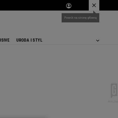
USIVE
URODA I STYL