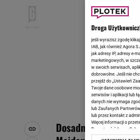
Droga Użytkownicz
jeśli wyrazisz zgodę klika
IAB, jak również Agora S
jak adresy IP, adresy e-m
marketingowych, w szcze
w swoich serwisach, aplik
dobrowolne. Jeśli nie ch
przejdź do „Ustawień Z
Twoje dane osobowe mogą
serwisów i aplikacji lub
danych nie wymaga zgody 
lub Zaufanych Partnerów
lub przez kontakt z admi
Więcej informacji o prz
Dosadna riposta Dod
Prywatności Agora S.A.