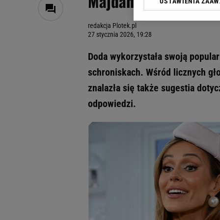
Majdanie
USTAWIENIA ZAA
Klikając „Akceptuję” wyra
Zaufanych Partnerów i A
redakcja Plotek.pl
dotyczące plików cookie,
27 stycznia 2026, 19:28
odnośnik „Ustawienia pr
plików cookie możliwa je
Doda wykorzystała swoją popular
My, nasi Zaufani Partne
schroniskach. Wśród licznych gł
Użycie dokładnych danych
znalazła się także sugestia doty
Przechowywanie informacji
badnie odbiorców i uleps
odpowiedzi.