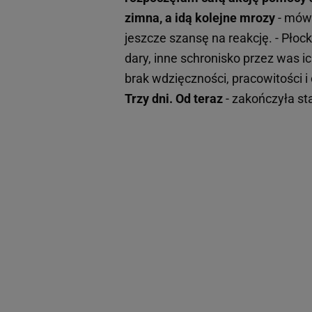
zimna, a idą kolejne mrozy
- mówi
jeszcze szansę na reakcję. - Płock
dary, inne schronisko przez was i
brak wdzięczności, pracowitości i
Trzy dni. Od teraz
- zakończyła s