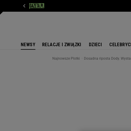
WIADOMOŚCI
NEXT
SPORT
PLOTEK
D
NEWSY
RELACJE I ZWIĄZKI
DZIECI
CELEBRYC
Najnowsze Plotki
Dosadna riposta Dody. Wysta