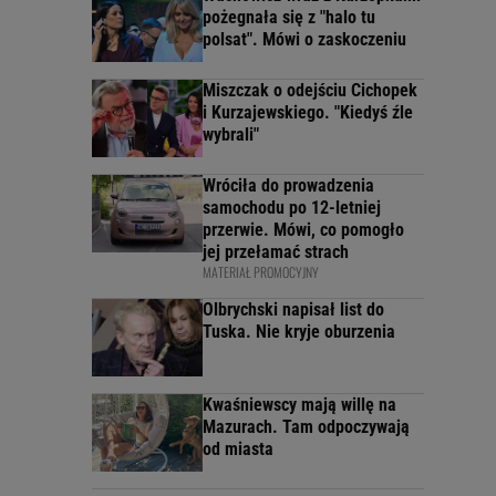
pożegnała się z "halo tu
polsat". Mówi o zaskoczeniu
Miszczak o odejściu Cichopek
i Kurzajewskiego. "Kiedyś źle
wybrali"
Wróciła do prowadzenia
samochodu po 12-letniej
przerwie. Mówi, co pomogło
jej przełamać strach
MATERIAŁ PROMOCYJNY
Olbrychski napisał list do
Tuska. Nie kryje oburzenia
Kwaśniewscy mają willę na
Mazurach. Tam odpoczywają
od miasta