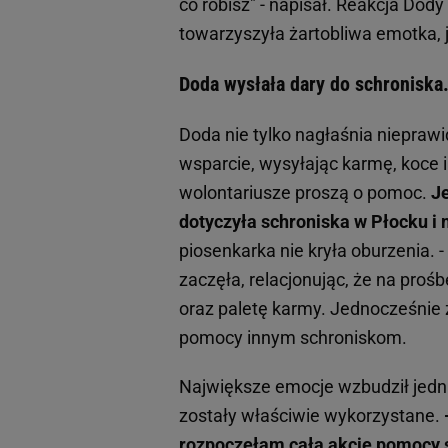
co robisz" - napisał. Reakcja Dody
towarzyszyła żartobliwa emotka, j
Doda wysłała dary do schroniska
Doda nie tylko nagłaśnia nieprawi
wsparcie, wysyłając karmę, koce i
wolontariusze proszą o pomoc.
Je
dotyczyła schroniska w Płocku i
piosenkarka nie kryła oburzenia.
zaczęła, relacjonując, że na proś
oraz paletę karmy. Jednocześnie 
pomocy innym schroniskom.
Największe emocje wzbudził jednak
zostały właściwie wykorzystane.
rozpoczęłam całą akcję pomocy sc