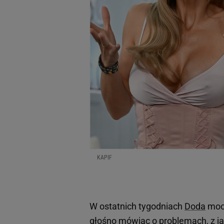
KAPIF
W ostatnich tygodniach
Doda
mocn
głośno mówiąc o problemach, z ja