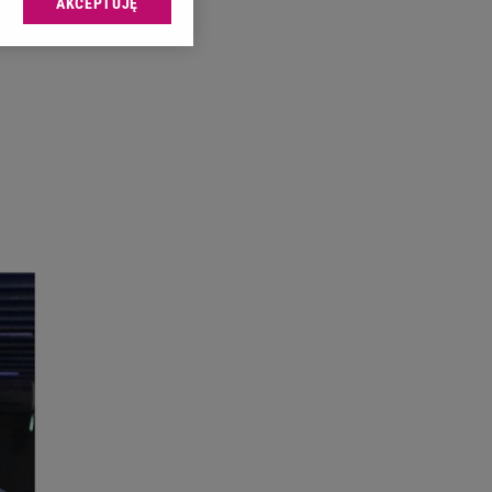
AKCEPTUJĘ
l sp. z o.o., jej
ić swoje preferencje
arzania danych poprzez
ych”. Zmiana ustawień
ach:
 celów identyfikacji.
omiar reklam i treści,