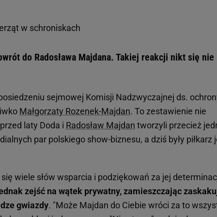
ierząt w schroniskach
wrót do Radosława Majdana. Takiej reakcji nikt się nie
 posiedzeniu sejmowej Komisji Nadzwyczajnej ds. ochron
ciwko
Małgorzaty Rozenek-Majdan
. To zestawienie nie
rzed laty Doda i
Radosław Majdan
tworzyli przecież jed
ialnych par polskiego show-biznesu, a dziś były piłkarz j
się wiele słów wsparcia i podziękowań za jej determinac
jednak zejść na wątek prywatny, zamieszczając zaskaku
adze gwiazdy
. "Może Majdan do Ciebie wróci za to wszys