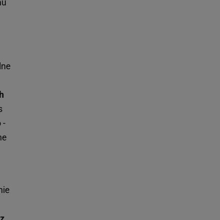
mu
lne
h
s
 -
ne
nie
 z