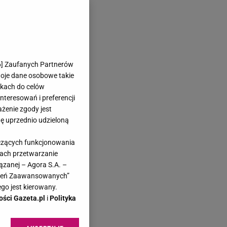
6
] Zaufanych Partnerów
woje dane osobowe takie
likach do celów
teresowań i preferencji
ażenie zgody jest
dę uprzednio udzieloną
yczących funkcjonowania
kach przetwarzanie
ązanej – Agora S.A. –
awień Zaawansowanych”
go jest kierowany.
ości Gazeta.pl
i
Polityka