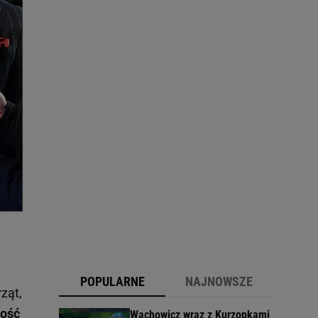
POPULARNE
NAJNOWSZE
ząt,
ność
Wachowicz wraz z Kurzopkami