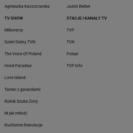
Agnieszka Kaczorowska
Justin Bieber
TV SHOW
STACJE I KANAŁY TV
Milionerzy
TVP
Dzień Dobry TVN
TVN
The Voice Of Poland
Polsat
Hotel Paradise
TVP Info
Love Island
Taniec z gwiazdami
Rolnik Szuka Żony
M jak miłość
Kuchenne Rewolucje