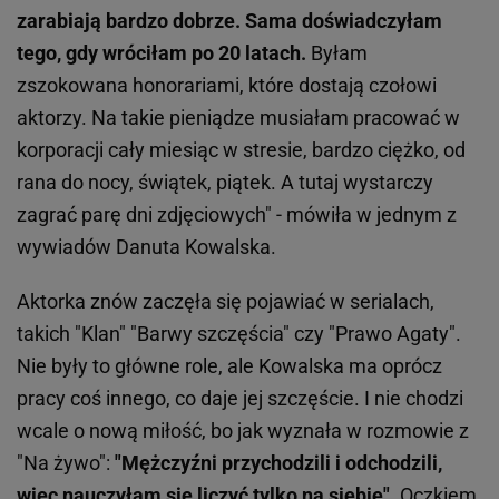
zarabiają bardzo dobrze. Sama doświadczyłam
tego, gdy wróciłam po 20 latach.
Byłam
zszokowana honorariami, które dostają czołowi
aktorzy. Na takie pieniądze musiałam pracować w
korporacji cały miesiąc w stresie, bardzo ciężko, od
rana do nocy, świątek, piątek. A tutaj wystarczy
zagrać parę dni zdjęciowych" - mówiła w jednym z
wywiadów Danuta Kowalska.
Aktorka znów zaczęła się pojawiać w serialach,
takich "Klan" "Barwy szczęścia" czy "Prawo Agaty".
Nie były to główne role, ale Kowalska ma oprócz
pracy coś innego, co daje jej szczęście. I nie chodzi
wcale o nową miłość, bo jak wyznała w rozmowie z
"Na żywo":
"Mężczyźni przychodzili i odchodzili,
więc nauczyłam się liczyć tylko na siebie"
. Oczkiem