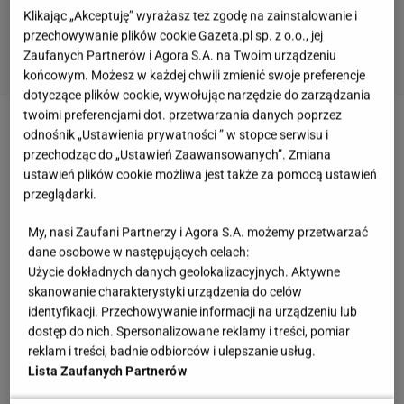
Klikając „Akceptuję” wyrażasz też zgodę na zainstalowanie i
przechowywanie plików cookie Gazeta.pl sp. z o.o., jej
Zaufanych Partnerów i Agora S.A. na Twoim urządzeniu
końcowym. Możesz w każdej chwili zmienić swoje preferencje
dotyczące plików cookie, wywołując narzędzie do zarządzania
twoimi preferencjami dot. przetwarzania danych poprzez
Zobacz wideo
Agnieszka Kaczorowska zrezygnuje z
odnośnik „Ustawienia prywatności ” w stopce serwisu i
przechodząc do „Ustawień Zaawansowanych”. Zmiana
gry w "Klanie"? Aktorka odpowiada
ustawień plików cookie możliwa jest także za pomocą ustawień
przeglądarki.
Piękna pół hrabianka
My, nasi Zaufani Partnerzy i Agora S.A. możemy przetwarzać
dane osobowe w następujących celach:
Urodzona 19 stycznia 1955 roku w Warszawie
Użycie dokładnych danych geolokalizacyjnych. Aktywne
Danuta Kowalska sama w żartach nazywa siebie
skanowanie charakterystyki urządzenia do celów
pół hrabianką.
Bo jej matka - Zofia de Virion -
identyfikacji. Przechowywanie informacji na urządzeniu lub
dostęp do nich. Spersonalizowane reklamy i treści, pomiar
pochodziła z arystokratycznej rodziny, natomiast
reklam i treści, badnie odbiorców i ulepszanie usług.
ojciec - Zbigniew Kowalski - był "zwykłym
Lista Zaufanych Partnerów
inżynierem". Najprawdopodobniej gdyby tych dwoje