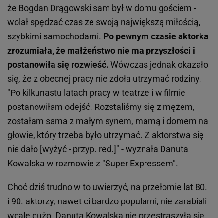
że Bogdan Drągowski sam był w domu gościem -
wolał spędzać czas ze swoją największą miłością,
szybkimi samochodami.
Po pewnym czasie aktorka
zrozumiała, że małżeństwo nie ma przyszłości i
postanowiła się rozwieść.
Wówczas jednak okazało
się, że z obecnej pracy nie zdoła utrzymać rodziny.
"Po kilkunastu latach pracy w teatrze i w filmie
postanowiłam odejść. Rozstaliśmy się z mężem,
zostałam sama z małym synem, mamą i domem na
głowie, który trzeba było utrzymać. Z aktorstwa się
nie dało [wyżyć - przyp. red.]" - wyznała Danuta
Kowalska w rozmowie z "Super Expressem".
Choć dziś trudno w to uwierzyć, na przełomie lat 80.
i 90. aktorzy, nawet ci bardzo popularni, nie zarabiali
wcale dużo. Danuta Kowalska nie przestraszyła się