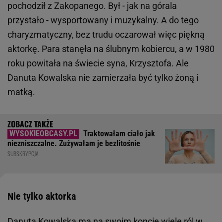
pochodził z Zakopanego. Był - jak na górala
przystało - wysportowany i muzykalny. A do tego
charyzmatyczny, bez trudu oczarował więc piękną
aktorkę. Para stanęła na ślubnym kobiercu, a w 1980
roku powitała na świecie syna, Krzysztofa. Ale
Danuta Kowalska nie zamierzała być tylko żoną i
matką.
Traktowałam ciało jak
niezniszczalne. Zużywałam je bezlitośnie
SUBSKRYPCJA
Nie tylko aktorka
Danuta Kowalska ma na swoim koncie wiele ról w