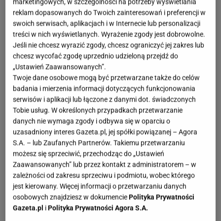
marketingowych, w szczególności na potrzeby wyświetlania
reklam dopasowanych do Twoich zainteresowań i preferencji w
swoich serwisach, aplikacjach i w Internecie lub personalizacji
treści w nich wyświetlanych. Wyrażenie zgody jest dobrowolne.
Jeśli nie chcesz wyrazić zgody, chcesz ograniczyć jej zakres lub
chcesz wycofać zgodę uprzednio udzieloną przejdź do
„Ustawień Zaawansowanych”.
Twoje dane osobowe mogą być przetwarzane także do celów
badania i mierzenia informacji dotyczących funkcjonowania
serwisów i aplikacji lub łączone z danymi dot. świadczonych
Tobie usług. W określonych przypadkach przetwarzanie
danych nie wymaga zgody i odbywa się w oparciu o
uzasadniony interes Gazeta.pl, jej spółki powiązanej – Agora
S.A. – lub Zaufanych Partnerów. Takiemu przetwarzaniu
możesz się sprzeciwić, przechodząc do „Ustawień
Zaawansowanych” lub przez kontakt z administratorem – w
zależności od zakresu sprzeciwu i podmiotu, wobec którego
jest kierowany. Więcej informacji o przetwarzaniu danych
osobowych znajdziesz w dokumencie
Polityka Prywatności
Gazeta.pl
i
Polityka Prywatności Agora S.A.