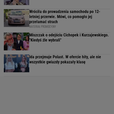
Wróciła do prowadzenia samochodu po 12-
letniej przerwie. Mówi, co pomogło jej
przełamać strach
MATERIAŁ PROMOCYJNY
Miszczak o odejściu Cichopek i Kurzajewskiego.
"Kiedyś źle wybrali"
Ida przejmuje Polast. W ofercie hity, ale nie
wszystkie gwiazdy pokazały klasę