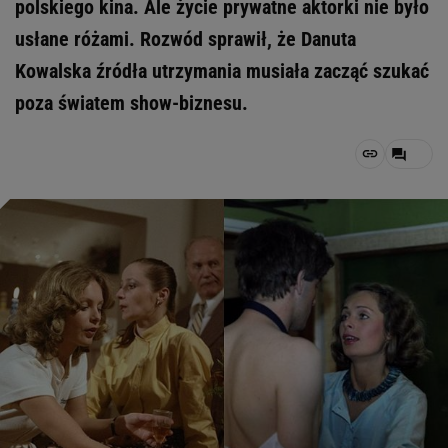
polskiego kina. Ale życie prywatne aktorki nie było
usłane różami. Rozwód sprawił, że Danuta
Kowalska źródła utrzymania musiała zacząć szukać
poza światem show-biznesu.