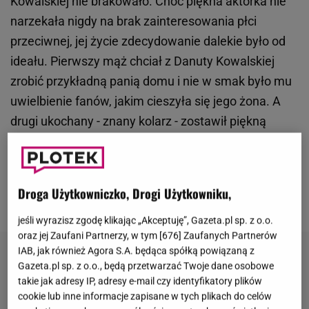
Kowalskiej nie brakowało. Choć piękna aktorka nie
narzekała nigdy na brak zainteresowania płci
przeciwnej, jej życie zdecydowanie dalekie było od
ideału. Pierwszy mąż chciał z Danuty Kowalskiej
zrobić przykładną panią domu i nie w smak było mu
uwielbienie fanów, jakim cieszyła się jego żona. A
drugi ukochany - znany kolarz - zostawił piękną
aktorkę dla sporo młodszej kobiety tuż przed
wyznaczoną datą ślubu. Co dziś słuchać u Danuty
Kowalskiej, która pomimo upływu lat nadal
Droga Użytkowniczko, Drogi Użytkowniku,
zachwyca klasą i urodą?
jeśli wyrazisz zgodę klikając „Akceptuję”, Gazeta.pl sp. z o.o.
oraz jej Zaufani Partnerzy, w tym [
676
] Zaufanych Partnerów
IAB, jak również Agora S.A. będąca spółką powiązaną z
Gazeta.pl sp. z o.o., będą przetwarzać Twoje dane osobowe
takie jak adresy IP, adresy e-mail czy identyfikatory plików
cookie lub inne informacje zapisane w tych plikach do celów