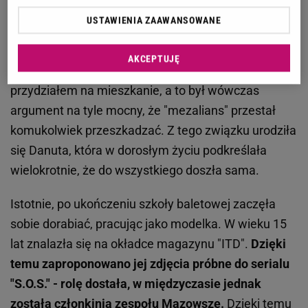
poznało się przed II wojną światową, ich związek nie
USTAWIENIA ZAAWANSOWANE
miałby szans na aprobatę rodziny hrabianki. Ale
PRL-owskie realia były zupełnie inne. Inżynier nie
AKCEPTUJĘ
miał co prawda tytułu, mógł za to poszczycić się
przydziałem na mieszkanie, a to był wówczas
argument na tyle mocny, że "mezalians" przestał
komukolwiek przeszkadzać. Z tego związku urodziła
się Danuta, która w dorosłym życiu podkreślała
wielokrotnie, że do wszystkiego doszła sama.
Istotnie, po ukończeniu szkoły baletowej zaczęła
sobie dorabiać, pracując jako modelka. W wieku 15
lat znalazła się na okładce magazynu "ITD".
Dzięki
temu zaproponowano jej zdjęcia próbne do serialu
"S.O.S." - rolę dostała, w międzyczasie jednak
została członkinią zespołu Mazowsze.
Dzięki temu