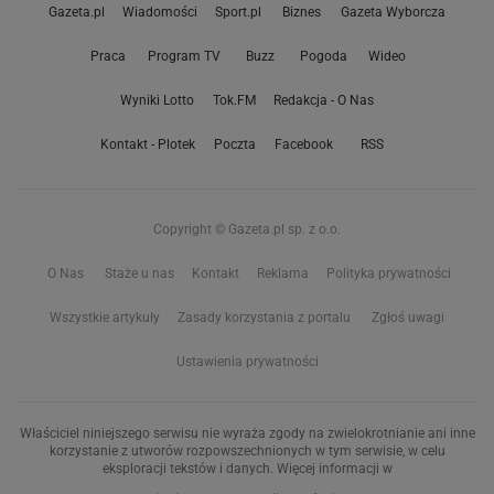
Gazeta.pl
Wiadomości
Sport.pl
Biznes
Gazeta Wyborcza
Praca
Program TV
Buzz
Pogoda
Wideo
Wyniki Lotto
Tok.FM
Redakcja - O Nas
Kontakt - Plotek
Poczta
Facebook
RSS
Copyright © Gazeta.pl sp. z o.o.
O Nas
Staże u nas
Kontakt
Reklama
Polityka prywatności
Wszystkie artykuły
Zasady korzystania z portalu
Zgłoś uwagi
Ustawienia prywatności
Właściciel niniejszego serwisu nie wyraża zgody na zwielokrotnianie ani inne
korzystanie z utworów rozpowszechnionych w tym serwisie, w celu
eksploracji tekstów i danych. Więcej informacji w