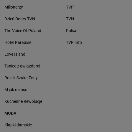
Milionerzy
TVP
Dzień Dobry TVN
TVN
The Voice Of Poland
Polsat
Hotel Paradise
TVP Info
Love Island
Taniec z gwiazdami
Rolnik Szuka Żony
M jak miłość
Kuchenne Rewolucje
MODA
Klapki damskie