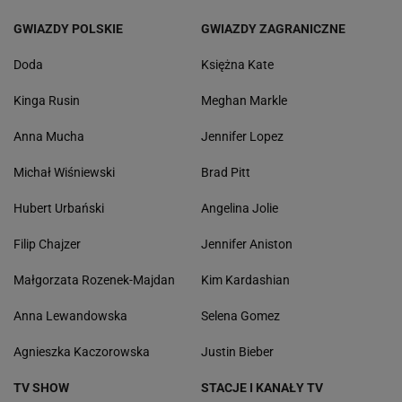
GWIAZDY POLSKIE
GWIAZDY ZAGRANICZNE
Doda
Księżna Kate
Kinga Rusin
Meghan Markle
Anna Mucha
Jennifer Lopez
Michał Wiśniewski
Brad Pitt
Hubert Urbański
Angelina Jolie
Filip Chajzer
Jennifer Aniston
Małgorzata Rozenek-Majdan
Kim Kardashian
Anna Lewandowska
Selena Gomez
Agnieszka Kaczorowska
Justin Bieber
TV SHOW
STACJE I KANAŁY TV