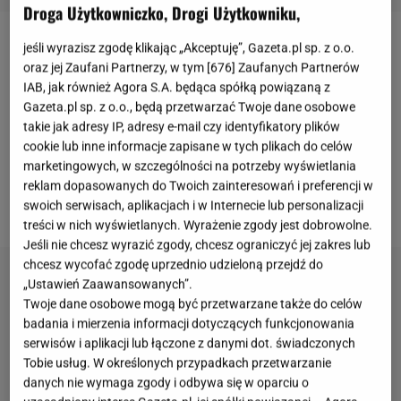
Droga Użytkowniczko, Drogi Użytkowniku,
jeśli wyrazisz zgodę klikając „Akceptuję”, Gazeta.pl sp. z o.o.
Sting
będzie gwiazdą wieczoru podczas "Sylwestra z
oraz jej Zaufani Partnerzy, w tym [
676
] Zaufanych Partnerów
Dwójką", który 31 grudnia 2025 roku odbędzie się w
IAB, jak również Agora S.A. będąca spółką powiązaną z
Katowicach. Wielu fanów zszokował fakt, iż
Gazeta.pl sp. z o.o., będą przetwarzać Twoje dane osobowe
takie jak adresy IP, adresy e-mail czy identyfikatory plików
gwiazdor nie pojawił się dzień wcześniej na próbie
cookie lub inne informacje zapisane w tych plikach do celów
wszystkich gwiazd. Organizatorzy uspokajają.
W
marketingowych, w szczególności na potrzeby wyświetlania
rozmowie z mediami wyjawili także, jakie
reklam dopasowanych do Twoich zainteresowań i preferencji w
swoich serwisach, aplikacjach i w Internecie lub personalizacji
wymagania przed występem ma wokalista.
treści w nich wyświetlanych. Wyrażenie zgody jest dobrowolne.
Jeśli nie chcesz wyrazić zgody, chcesz ograniczyć jej zakres lub
chcesz wycofać zgodę uprzednio udzieloną przejdź do
„Ustawień Zaawansowanych”.
Twoje dane osobowe mogą być przetwarzane także do celów
badania i mierzenia informacji dotyczących funkcjonowania
serwisów i aplikacji lub łączone z danymi dot. świadczonych
Tobie usług. W określonych przypadkach przetwarzanie
danych nie wymaga zgody i odbywa się w oparciu o