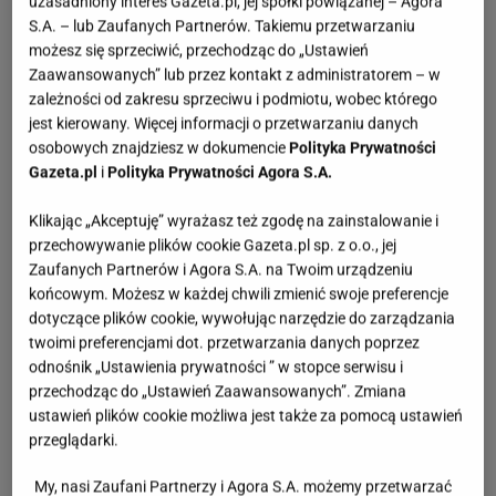
uzasadniony interes Gazeta.pl, jej spółki powiązanej – Agora
S.A. – lub Zaufanych Partnerów. Takiemu przetwarzaniu
możesz się sprzeciwić, przechodząc do „Ustawień
Zaawansowanych” lub przez kontakt z administratorem – w
zależności od zakresu sprzeciwu i podmiotu, wobec którego
jest kierowany. Więcej informacji o przetwarzaniu danych
osobowych znajdziesz w dokumencie
Polityka Prywatności
Gazeta.pl
i
Polityka Prywatności Agora S.A.
Klikając „Akceptuję” wyrażasz też zgodę na zainstalowanie i
przechowywanie plików cookie Gazeta.pl sp. z o.o., jej
Zaufanych Partnerów i Agora S.A. na Twoim urządzeniu
końcowym. Możesz w każdej chwili zmienić swoje preferencje
dotyczące plików cookie, wywołując narzędzie do zarządzania
twoimi preferencjami dot. przetwarzania danych poprzez
odnośnik „Ustawienia prywatności ” w stopce serwisu i
przechodząc do „Ustawień Zaawansowanych”. Zmiana
ustawień plików cookie możliwa jest także za pomocą ustawień
przeglądarki.
My, nasi Zaufani Partnerzy i Agora S.A. możemy przetwarzać