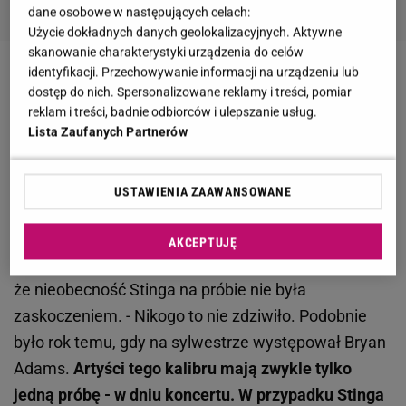
dane osobowe w następujących celach:
Użycie dokładnych danych geolokalizacyjnych. Aktywne
skanowanie charakterystyki urządzenia do celów
identyfikacji. Przechowywanie informacji na urządzeniu lub
Zobacz wideo
"Chciałabym zobaczyć Stinga w moim
dostęp do nich. Spersonalizowane reklamy i treści, pomiar
pokoju, tylko z gitarą". Beata Kozidrak zakręciła
reklam i treści, badnie odbiorców i ulepszanie usług.
Lista Zaufanych Partnerów
Kołem Plotka
Sting wystąpi na "Sylwestrze z Dwójką". Ujawniono,
USTAWIENIA ZAAWANSOWANE
co znajdzie się w jego garderobie
AKCEPTUJĘ
W rozmowie z Plejadą organizatorzy skomentowali,
że nieobecność Stinga na próbie nie była
zaskoczeniem. - Nikogo to nie zdziwiło. Podobnie
było rok temu, gdy na sylwestrze występował Bryan
Adams.
Artyści tego kalibru mają zwykle tylko
jedną próbę - w dniu koncertu. W przypadku Stinga