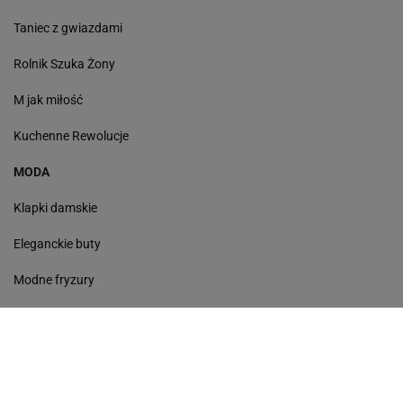
Taniec z gwiazdami
Rolnik Szuka Żony
M jak miłość
Kuchenne Rewolucje
MODA
Klapki damskie
Eleganckie buty
Modne fryzury
Sneakersy
Monde torebki
Ażurowe klapki