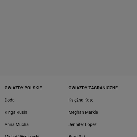
GWIAZDY POLSKIE
GWIAZDY ZAGRANICZNE
Doda
Księżna Kate
Kinga Rusin
Meghan Markle
Anna Mucha
Jennifer Lopez
Michał Wiśniewski
Brad Pitt