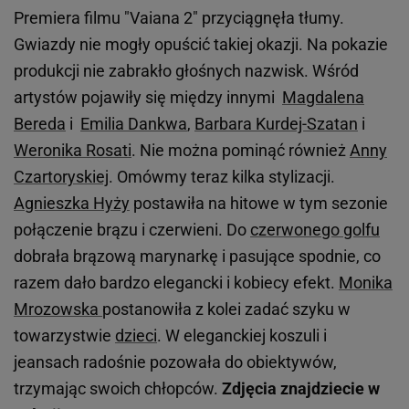
Premiera filmu "Vaiana 2" przyciągnęła tłumy.
Gwiazdy nie mogły opuścić takiej okazji. Na pokazie
produkcji nie zabrakło głośnych nazwisk. Wśród
artystów pojawiły się między innymi
Magdalena
Bereda
i
Emilia Dankwa
,
Barbara Kurdej-Szatan
i
Weronika Rosati
. Nie można pominąć również
Anny
Czartoryskiej
. Omówmy teraz kilka stylizacji.
Agnieszka Hyży
postawiła na hitowe w tym sezonie
połączenie brązu i czerwieni. Do
czerwonego golfu
dobrała brązową marynarkę i pasujące spodnie, co
razem dało bardzo elegancki i kobiecy efekt.
Monika
Mrozowska
postanowiła z kolei zadać szyku w
towarzystwie
dzieci
. W eleganckiej koszuli i
jeansach radośnie pozowała do obiektywów,
trzymając swoich chłopców.
Zdjęcia znajdziecie w