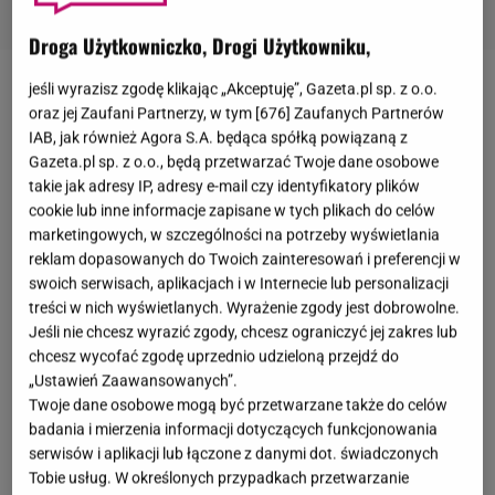
Droga Użytkowniczko, Drogi Użytkowniku,
jeśli wyrazisz zgodę klikając „Akceptuję”, Gazeta.pl sp. z o.o.
Już wkrótce, bo 27 listopada 2024 roku, do kin trafi
oraz jej Zaufani Partnerzy, w tym [
676
] Zaufanych Partnerów
nowy film animowany ze stajni Disney'a. Osiem lat
IAB, jak również Agora S.A. będąca spółką powiązaną z
temu fani mogli oglądać pierwszą część produkcji
Gazeta.pl sp. z o.o., będą przetwarzać Twoje dane osobowe
takie jak adresy IP, adresy e-mail czy identyfikatory plików
"Vaiana: Skarb Oceanu". Opowiadała ona o
cookie lub inne informacje zapisane w tych plikach do celów
nastoletniej córce przywódcy plemienia, która
marketingowych, w szczególności na potrzeby wyświetlania
wyrusza na niebezpieczną przygodę, chcąc ocalić
reklam dopasowanych do Twoich zainteresowań i preferencji w
swoich serwisach, aplikacjach i w Internecie lub personalizacji
swoją wyspę przed zagładą. W 2024 roku dla
treści w nich wyświetlanych. Wyrażenie zgody jest dobrowolne.
widzów został przygotowany film "
Vaiana 2
". Druga
Jeśli nie chcesz wyrazić zgody, chcesz ograniczyć jej zakres lub
część historii o tytułowej bohaterce z pewnością
chcesz wycofać zgodę uprzednio udzieloną przejdź do
„Ustawień Zaawansowanych”.
przyniesie nowe emocje i wrażenia. Takiego zdania
Twoje dane osobowe mogą być przetwarzane także do celów
są również gwiazdy, które pojawiły się na
badania i mierzenia informacji dotyczących funkcjonowania
specjalnym pokazie "Vaiany 2". Nie zabrakło
serwisów i aplikacji lub łączone z danymi dot. świadczonych
Tobie usług. W określonych przypadkach przetwarzanie
znanych nazwisk.