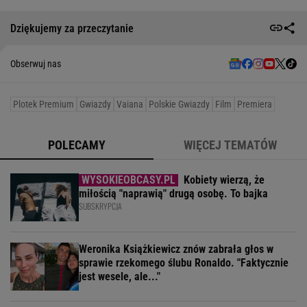
Dziękujemy za przeczytanie
Obserwuj nas
Plotek Premium
Gwiazdy
Vaiana
Polskie Gwiazdy
Film
Premiera
POLECAMY
WIĘCEJ TEMATÓW
Kobiety wierzą, że
miłością "naprawią" drugą osobę. To bajka
SUBSKRYPCJA
Weronika Książkiewicz znów zabrała głos w
sprawie rzekomego ślubu Ronaldo. "Faktycznie
jest wesele, ale..."