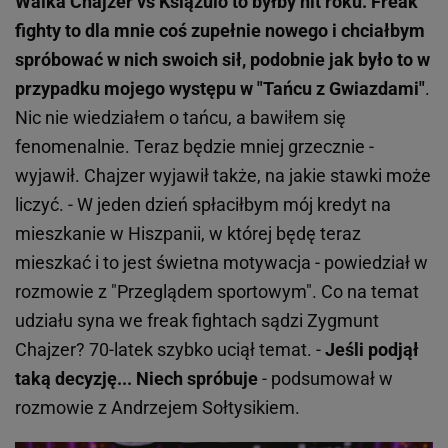
Walka Chajzer vs Książulo to byłby hit roku. Freak
fighty to dla mnie coś zupełnie nowego i chciałbym
spróbować w nich swoich sił, podobnie jak było to w
przypadku mojego występu w "Tańcu z Gwiazdami"
.
Nic nie wiedziałem o tańcu, a bawiłem się
fenomenalnie. Teraz będzie mniej grzecznie -
wyjawił. Chajzer wyjawił także, na jakie stawki może
liczyć. - W jeden dzień spłaciłbym mój kredyt na
mieszkanie w Hiszpanii, w której będę teraz
mieszkać i to jest świetna motywacja - powiedział w
rozmowie z "Przeglądem sportowym". Co na temat
udziału syna we freak fightach sądzi Zygmunt
Chajzer? 70-latek szybko uciął temat. -
Jeśli podjął
taką decyzję... Niech spróbuje
- podsumował w
rozmowie z Andrzejem Sołtysikiem.