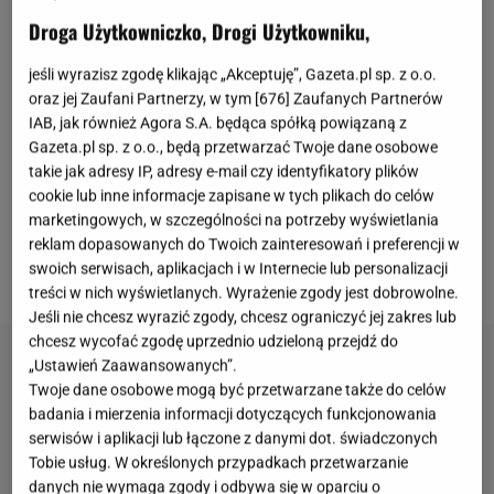
dowiedział się o nieprawidłowościach w działaniu
Droga Użytkowniczko, Drogi Użytkowniku,
fundacji, natychmiast zgłosił sprawę na policję. -
jeśli wyrazisz zgodę klikając „Akceptuję”, Gazeta.pl sp. z o.o.
Kiedy wykryłem sprawę, niezwłocznie zgłosiłem ją
oraz jej Zaufani Partnerzy, w tym [
676
] Zaufanych Partnerów
do prokuratury. Zarówno w temacie zniknięcia
IAB, jak również Agora S.A. będąca spółką powiązaną z
pieniędzy z konta fundacji, jak i podejrzenia fraudu
Gazeta.pl sp. z o.o., będą przetwarzać Twoje dane osobowe
takie jak adresy IP, adresy e-mail czy identyfikatory plików
(...) jestem do pełnej dyspozycji prokuratury oraz
cookie lub inne informacje zapisane w tych plikach do celów
policji - powiedział.
Prezenter zadeklarował, że w
marketingowych, w szczególności na potrzeby wyświetlania
związku z zaistniałą sytuacją definitywnie kończy z
reklam dopasowanych do Twoich zainteresowań i preferencji w
swoich serwisach, aplikacjach i w Internecie lub personalizacji
działalnością charytatywną
.
treści w nich wyświetlanych. Wyrażenie zgody jest dobrowolne.
Jeśli nie chcesz wyrazić zgody, chcesz ograniczyć jej zakres lub
chcesz wycofać zgodę uprzednio udzieloną przejdź do
„Ustawień Zaawansowanych”.
Twoje dane osobowe mogą być przetwarzane także do celów
badania i mierzenia informacji dotyczących funkcjonowania
serwisów i aplikacji lub łączone z danymi dot. świadczonych
Tobie usług. W określonych przypadkach przetwarzanie
danych nie wymaga zgody i odbywa się w oparciu o