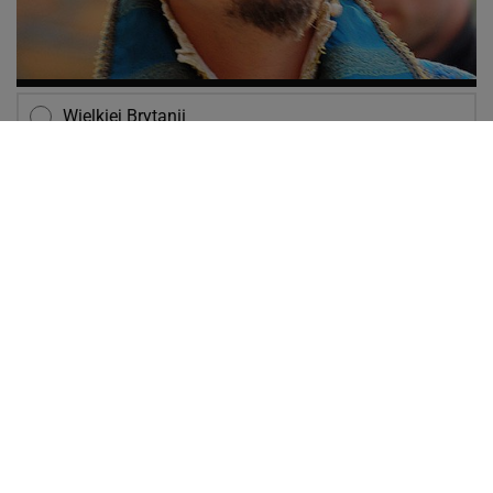
Wielkiej Brytanii
Francji
Australii
NASTĘPNE PYTANIE
POPULARNE
NAJNOWSZE
Wiadomo, ile emerytury dostaje Kwaśniewska.
Kwota zaskakuje
Niewielu wie, że Polk jest ojczymem posłanki