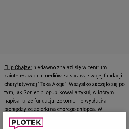
Filip Chajzer
niedawno znalazł się w centrum
zainteresowania mediów za sprawą swojej fundacji
charytatywnej "Taka Akcja". Wszystko zaczęło się po
tym, jak Goniec.pl opublikował artykuł, w którym
napisano, że fundacja rzekomo nie wypłaciła
pieniędzy ze zbiórki na chorego chłopca.
W
rozmowie z portalem weekend.gazeta.pl Chajzer
podkreślił, że to on został okradziony
i kiedy tylko