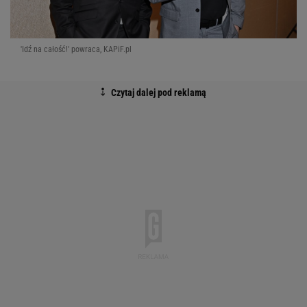
'Idź na całość!' powraca, KAPiF.pl