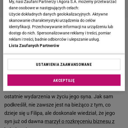
My, nasi Zaufani Partnerzy i Agora S.A. możemy przetwarzać
dane osobowe w następujących celach:
Użycie dokładnych danych geolokalizacyjnych. Aktywne
skanowanie charakterystyki urządzenia do celów
identyfikacji. Przechowywanie informacji na urządzeniu lub
Zobacz wideo
Kebab u Chajzera i energetyki od
dostęp do nich. Spersonalizowane reklamy i treści, pomiar
Buddy? Zrobiliśmy ich test!
reklam i treści, badnie odbiorców i ulepszanie usług.
Lista Zaufanych Partnerów
Zygmunt Chajzer skomentował sprawę z aferą w
fundacji syna. "Dziwne rzeczy się działy"
USTAWIENIA ZAAWANSOWANE
Zygmunt Chajzer
odwiedził ostatnio Andrzeja
AKCEPTUJĘ
Sołtysika i został zapytany przez dziennikarza o
ostatnie wydarzenia w życiu jego syna. Jak sam
podkreślił, nie zawsze jest na bieżąco z tym, co
dzieje się u Filipa, ale doskonale wiedział, że jego
syn już od dawna
marzył o rozkręceniu biznesu z