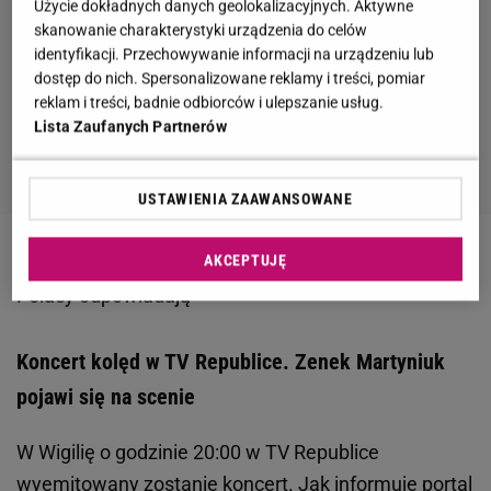
Użycie dokładnych danych geolokalizacyjnych. Aktywne
skanowanie charakterystyki urządzenia do celów
identyfikacji. Przechowywanie informacji na urządzeniu lub
dostęp do nich. Spersonalizowane reklamy i treści, pomiar
reklam i treści, badnie odbiorców i ulepszanie usług.
Lista Zaufanych Partnerów
USTAWIENIA ZAAWANSOWANE
AKCEPTUJĘ
Zobacz wideo
Czy święta 2025 będą droższe?
Polacy odpowiadają
Koncert kolęd w TV Republice. Zenek Martyniuk
pojawi się na scenie
W Wigilię o godzinie 20:00 w TV Republice
wyemitowany zostanie koncert. Jak informuje portal