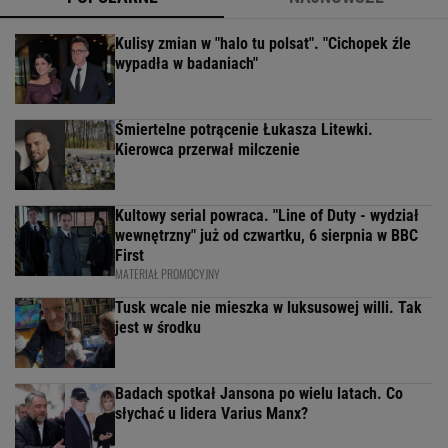
Kulisy zmian w "halo tu polsat". "Cichopek źle
wypadła w badaniach"
Śmiertelne potrącenie Łukasza Litewki.
Kierowca przerwał milczenie
Kultowy serial powraca. "Line of Duty - wydział
wewnętrzny" już od czwartku, 6 sierpnia w BBC
First
MATERIAŁ PROMOCYJNY
Tusk wcale nie mieszka w luksusowej willi. Tak
jest w środku
Badach spotkał Jansona po wielu latach. Co
słychać u lidera Varius Manx?