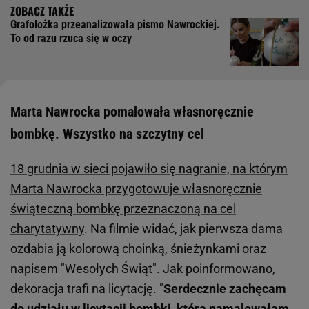
Grafolożka przeanalizowała pismo Nawrockiej.
To od razu rzuca się w oczy
Marta Nawrocka pomalowała własnoręcznie
bombkę. Wszystko na szczytny cel
18 grudnia w sieci pojawiło się nagranie, na którym
Marta Nawrocka przygotowuje własnoręcznie
świąteczną bombkę przeznaczoną na cel
charytatywny
. Na filmie widać, jak pierwsza dama
ozdabia ją kolorową choinką, śnieżynkami oraz
napisem "Wesołych Świąt". Jak poinformowano,
dekoracja trafi na licytację. "
Serdecznie zachęcam
do udziału w licytacji bombki, którą namalowałam