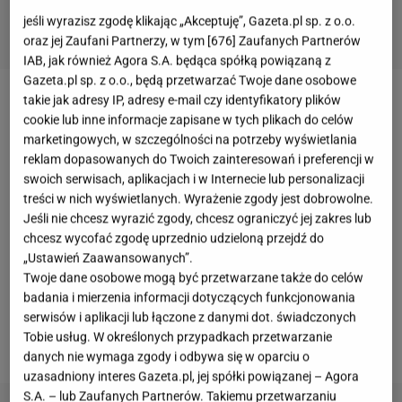
jeśli wyrazisz zgodę klikając „Akceptuję”, Gazeta.pl sp. z o.o.
oraz jej Zaufani Partnerzy, w tym [
676
] Zaufanych Partnerów
IAB, jak również Agora S.A. będąca spółką powiązaną z
Gazeta.pl sp. z o.o., będą przetwarzać Twoje dane osobowe
takie jak adresy IP, adresy e-mail czy identyfikatory plików
W kaplicy pałacu w Kozłówce dopiero co
cookie lub inne informacje zapisane w tych plikach do celów
zorganizowano koncert kolęd, podczas którego na
marketingowych, w szczególności na potrzeby wyświetlania
reklam dopasowanych do Twoich zainteresowań i preferencji w
scenie wystąpili m.in.
Zenek Martyniuk
,
Marcin
swoich serwisach, aplikacjach i w Internecie lub personalizacji
Miller
oraz Chór Katedry Lwowskiej im. św. Jana
treści w nich wyświetlanych. Wyrażenie zgody jest dobrowolne.
Pawła II. Wydarzenie odbyło się w miejscowości
Jeśli nie chcesz wyrazić zgody, chcesz ograniczyć jej zakres lub
położonej niedaleko Lublina, a jego premierowa
chcesz wycofać zgodę uprzednio udzieloną przejdź do
„Ustawień Zaawansowanych”.
transmisja została zaplanowana na Wigilię na
Twoje dane osobowe mogą być przetwarzane także do celów
godzinę 20.00 na antenie Telewizji Republika. Wśród
badania i mierzenia informacji dotyczących funkcjonowania
publiczności obecna była para prezydencka.
Karol
serwisów i aplikacji lub łączone z danymi dot. świadczonych
Tobie usług. W określonych przypadkach przetwarzanie
Nawrocki
i
Marta Nawrocka
stali tuż przy scenie.
danych nie wymaga zgody i odbywa się w oparciu o
uzasadniony interes Gazeta.pl, jej spółki powiązanej – Agora
S.A. – lub Zaufanych Partnerów. Takiemu przetwarzaniu