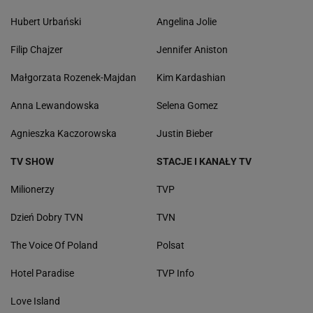
Hubert Urbański
Angelina Jolie
Filip Chajzer
Jennifer Aniston
Małgorzata Rozenek-Majdan
Kim Kardashian
Anna Lewandowska
Selena Gomez
Agnieszka Kaczorowska
Justin Bieber
TV SHOW
STACJE I KANAŁY TV
Milionerzy
TVP
Dzień Dobry TVN
TVN
The Voice Of Poland
Polsat
Hotel Paradise
TVP Info
Love Island