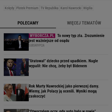
Kolędy
Plotek Premium
TV Republika
Karol Nawrocki
Wigilia
POLECAMY
WIĘCEJ TEMATÓW
To nowy typ zła. Zrozumienie
jest ważniejsze od osądu
SUBSKRYPCJA
"Uratował" dziecko przed upadkiem. Nagle
wypalił: Nie chcę, żeby był Bidenem
Rok Marty Nawrockiej jako pierwszej damy.
Wiemy, jak Polacy ją ocenili. Wyniki mogą
zaskoczyć
"Otworzyłem oczy, gdy auto było w rowie".