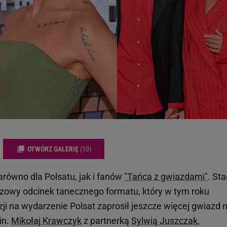
OTWÓRZ GALERIĘ
(10)
arówno dla Polsatu, jak i fanów
"Tańca z gwiazdami"
. Sta
szowy odcinek tanecznego formatu, który w tym roku
zji na wydarzenie Polsat zaprosił jeszcze więcej gwiazd n
in.
Mikołaj Krawczyk
z partnerką
Sylwią Juszczak
,