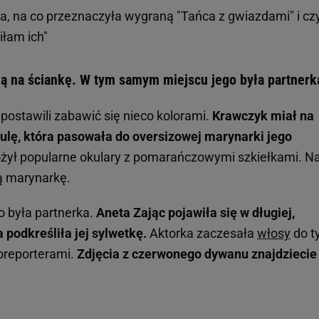
a, na co przeznaczyła wygraną "Tańca z gwiazdami" i cz
iłam ich"
ą na ściankę. W tym samym miejscu jego była partner
 postawili zabawić się nieco kolorami.
Krawczyk miał na
ulę, która pasowała do oversizowej marynarki jego
żył popularne okulary z pomarańczowymi szkiełkami. N
ną marynarkę.
o była partnerka.
Aneta Zając pojawiła się w długiej,
 podkreśliła jej sylwetkę.
Aktorka zaczesała
włosy
do ty
oreporterami.
Zdjęcia z czerwonego dywanu znajdziecie