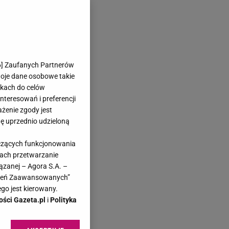
6
] Zaufanych Partnerów
woje dane osobowe takie
likach do celów
teresowań i preferencji
ażenie zgody jest
dę uprzednio udzieloną
yczących funkcjonowania
kach przetwarzanie
ązanej – Agora S.A. –
awień Zaawansowanych”
go jest kierowany.
ości Gazeta.pl
i
Polityka