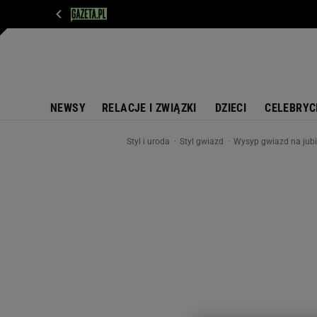
WIADOMOŚCI
NEXT
SPORT
PLOTEK
D
NEWSY
RELACJE I ZWIĄZKI
DZIECI
CELEBRYC
Styl i uroda
Styl gwiazd
Wysyp gwiazd na jubi