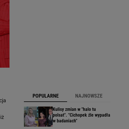
POPULARNE
NAJNOWSZE
cja
Kulisy zmian w "halo tu
polsat". "Cichopek źle wypadła
iż
w badaniach"