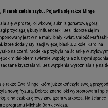
, Pisarek zadała szyku. Pojawiła się także Minge
a się w prostej, oliwkowej sukni z gorsetową górą i
i przyciągają buty influencerki. Jeśli dobrze się im
ponowany jest w nie mały, biały kwiat. Całość Maffash
które dodały stylizacji więcej blasku. Z kolei
Karolina
stko na czerń. Modelka przybyła na ściankę w stylowy
łębokim dekoltem świetnie współgrała z luźnymi spodni
ysadzane kryształami. Bez wątpienia wyróżniała się na tl
się także
Ewa Minge
, która już zakończyła swoją przygod
ła nową fryzurą. Dobrze znane loki wyprostowała i spię
ywkę, a na czubku głowy zawiązała warkocza. Na ściance
a z programu Michała Bartkiewicza.