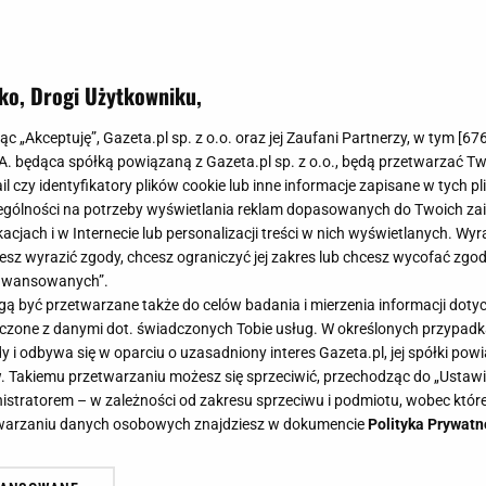
ko, Drogi Użytkowniku,
jąc „Akceptuję”, Gazeta.pl sp. z o.o. oraz jej Zaufani Partnerzy, w tym [
67
.A. będąca spółką powiązaną z Gazeta.pl sp. z o.o., będą przetwarzać T
ail czy identyfikatory plików cookie lub inne informacje zapisane w tych p
gólności na potrzeby wyświetlania reklam dopasowanych do Twoich zain
acjach i w Internecie lub personalizacji treści w nich wyświetlanych. Wyr
cesz wyrazić zgody, chcesz ograniczyć jej zakres lub chcesz wycofać zgo
aawansowanych”.
 być przetwarzane także do celów badania i mierzenia informacji dot
 łączone z danymi dot. świadczonych Tobie usług. W określonych przypad
i odbywa się w oparciu o uzasadniony interes Gazeta.pl, jej spółki powi
. Takiemu przetwarzaniu możesz się sprzeciwić, przechodząc do „Ust
nistratorem – w zależności od zakresu sprzeciwu i podmiotu, wobec które
etwarzaniu danych osobowych znajdziesz w dokumencie
Polityka Prywatn
ileuszu "TzG". Posągowa Zając w