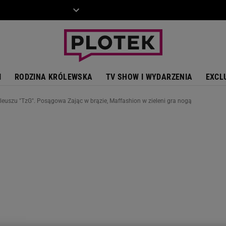
ZIECKO
MOTO
I
RODZINA KRÓLEWSKA
TV SHOW I WYDARZENIA
EXCL
leuszu "TzG". Posągowa Zając w brązie, Maffashion w zieleni gra nogą