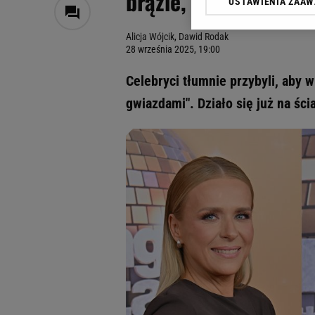
brązie, Maffashion w
USTAWIENIA ZAA
Klikając „Akceptuję” wyra
Zaufanych Partnerów i A
Alicja Wójcik
,
Dawid Rodak
dotyczące plików cookie,
28 września 2025, 19:00
odnośnik „Ustawienia pr
plików cookie możliwa je
Celebryci tłumnie przybyli, aby 
My, nasi Zaufani Partne
gwiazdami". Działo się już na ści
Użycie dokładnych danych
Przechowywanie informacji
badnie odbiorców i uleps