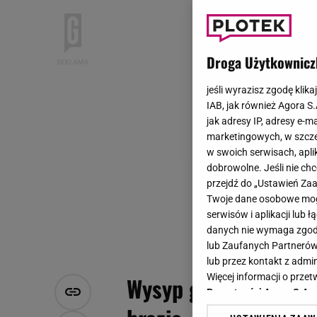
Droga Użytkownicz
jeśli wyrazisz zgodę klika
IAB, jak również Agora S
jak adresy IP, adresy e-m
marketingowych, w szcze
w swoich serwisach, aplik
dobrowolne. Jeśli nie ch
przejdź do „Ustawień Z
Twoje dane osobowe mogą
serwisów i aplikacji lub
danych nie wymaga zgody 
lub Zaufanych Partnerów
lub przez kontakt z admi
Więcej informacji o prz
Wysyp gwiazd na jub
Prywatności Agora S.A.