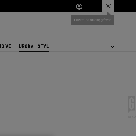
USIVE
URODA I STYL