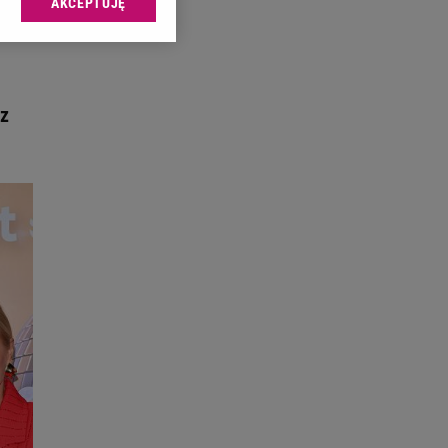
AKCEPTUJĘ
l sp. z o.o., jej
ić swoje preferencje
arzania danych poprzez
ych”. Zmiana ustawień
 z
ach:
 celów identyfikacji.
omiar reklam i treści,