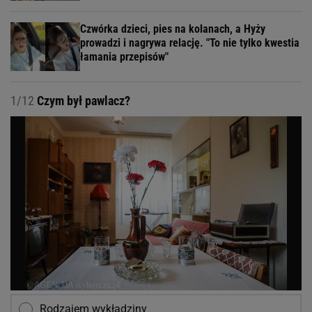
Czwórka dzieci, pies na kolanach, a Hyży
prowadzi i nagrywa relację. "To nie tylko kwestia
łamania przepisów"
1/12
Czym był pawlacz?
Rodzajem wykładziny