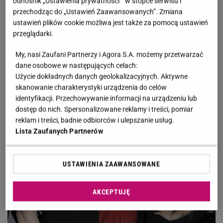
odnośnik „Ustawienia prywatności ” w stopce serwisu i
i Tomaszem Jacykowem. Otworzyła swoją
przechodząc do „Ustawień Zaawansowanych”. Zmiana
ustawień plików cookie możliwa jest także za pomocą ustawień
cukiernię, wydała
trzy
książki kucharskie i
przeglądarki.
współprowadziła program telewizyjny u boku
Piotra
Gąsowskiego
.
My, nasi Zaufani Partnerzy i Agora S.A. możemy przetwarzać
dane osobowe w następujących celach:
Użycie dokładnych danych geolokalizacyjnych. Aktywne
skanowanie charakterystyki urządzenia do celów
identyfikacji. Przechowywanie informacji na urządzeniu lub
dostęp do nich. Spersonalizowane reklamy i treści, pomiar
reklam i treści, badnie odbiorców i ulepszanie usług.
Lista Zaufanych Partnerów
USTAWIENIA ZAAWANSOWANE
AKCEPTUJĘ