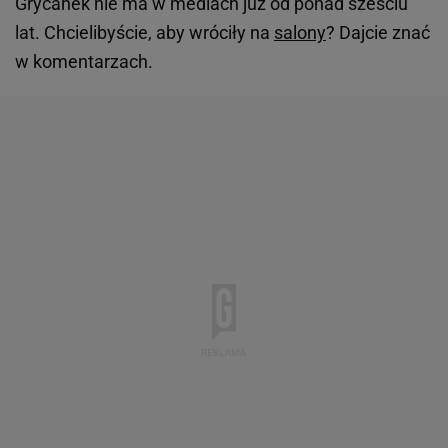
Grycanek nie ma w mediach już od ponad sześciu
lat. Chcielibyście, aby wróciły na
salony
? Dajcie znać
w komentarzach.