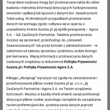
Twoje dane osobowe mogą być przetwarzane także do celów
badania i mierzenia informacji dotyczących funkcjonowania
serwisów i aplikacji lub łączone z danymi dot. świadczonych
Tobie usług. W określonych przypadkach przetwarzanie
danych nie wymaga zgody i odbywa się w oparciu o
uzasadniony interes Gazeta.pl, jej spółki powiązanej – Agora
S.A. – lub Zaufanych Partnerów. Takiemu przetwarzaniu
możesz się sprzeciwić, przechodząc do „Ustawień
Zaawansowanych” lub przez kontakt z administratorem – w
zależności od zakresu sprzeciwu i podmiotu, wobec którego
jest kierowany. Więcej informacji o przetwarzaniu danych
Marta Grycan
osobowych znajdziesz w dokumencie
Polityka Prywatności
Gazeta.pl
i
Polityka Prywatności Agora S.A.
Marta Grycan jest żoną Adama Grycana, którego
Klikając „Akceptuję” wyrażasz też zgodę na zainstalowanie i
ojciec był właścicielem marki lodowej Zielona Budka,
przechowywanie plików cookie Gazeta.pl sp. z o.o., jej
a następnie lodów Grycan. Gdy tylko udało jej się
Zaufanych Partnerów i Agora S.A. na Twoim urządzeniu
przebić na ścianki, nabrała chętki na wielką karierę.
końcowym. Możesz w każdej chwili zmienić swoje preferencje
dotyczące plików cookie, wywołując narzędzie do zarządzania
Pojawiała się na branżowych imprezach, gdzie
twoimi preferencjami dot. przetwarzania danych poprzez
zakolegowała się m.in. z Dawidem Wolińskim, Dodą