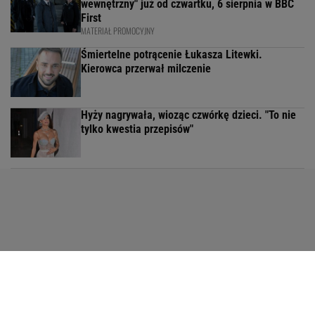
wewnętrzny" już od czwartku, 6 sierpnia w BBC
First
MATERIAŁ PROMOCYJNY
Śmiertelne potrącenie Łukasza Litewki.
Kierowca przerwał milczenie
Hyży nagrywała, wioząc czwórkę dzieci. "To nie
tylko kwestia przepisów"