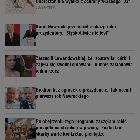
Dobrostan nie wynika z ochrony własnego "Ja"
SUBSKRYPCJA
Karol Nawrocki przemówił z okazji roku
prezydentury. "Błyskotliwie nie jest"
Zarzucili Lewandowskiej, że "zostawiła" córki i
zajęła się swoimi sprawami. A mnie zastanawia
jedna rzecz
Biedroń bez ogródek o prezydencie. Tak ocenił
pierwszy rok Nawrockiego
Po obejrzeniu tego programu zaczęłam robić
porządki na strychu i w piwnicy. Znalazłam
skarby warte konkretne pieniądze