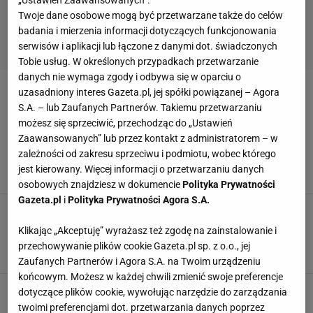
Twoje dane osobowe mogą być przetwarzane także do celów
badania i mierzenia informacji dotyczących funkcjonowania
serwisów i aplikacji lub łączone z danymi dot. świadczonych
Tobie usług. W określonych przypadkach przetwarzanie
danych nie wymaga zgody i odbywa się w oparciu o
uzasadniony interes Gazeta.pl, jej spółki powiązanej – Agora
WERONIKA GRYCAN
S.A. – lub Zaufanych Partnerów. Takiemu przetwarzaniu
możesz się sprzeciwić, przechodząc do „Ustawień
Pamiętacie Grycanki? Marta Grycan z córkami
Zaawansowanych” lub przez kontakt z administratorem – w
zniknęły z mediów tak szybko, jak się pojawiły.
zależności od zakresu sprzeciwu i podmiotu, wobec którego
Dostały konkretne ultimatum
jest kierowany. Więcej informacji o przetwarzaniu danych
5 PAŹDZIERNIKA 2021, 20:15
Grażyna Rompel,
osobowych znajdziesz w dokumencie
Polityka Prywatności
Gazeta.pl
i
Polityka Prywatności Agora S.A.
Grycanki chciały być polskimi Kardashiankami.
Kilka lat temu zniknęły z show-biznesu.
Klikając „Akceptuję” wyrażasz też zgodę na zainstalowanie i
Pamiętacie je?
przechowywanie plików cookie Gazeta.pl sp. z o.o., jej
15 MAJA 2021, 20:40
Robert Głowacki ,
Zaufanych Partnerów i Agora S.A. na Twoim urządzeniu
końcowym. Możesz w każdej chwili zmienić swoje preferencje
dotyczące plików cookie, wywołując narzędzie do zarządzania
twoimi preferencjami dot. przetwarzania danych poprzez