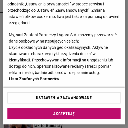
odnośnik „Ustawienia prywatności ” w stopce serwisu i
POPULARNE
NAJNOWSZE
przechodząc do „Ustawień Zaawansowanych”. Zmiana
ustawień plików cookie możliwa jest także za pomocą ustawień
Lewandowska w ogniu krytyki za wakacje bez
przeglądarki.
dzieci. Hyży się odpaliła
My, nasi Zaufani Partnerzy i Agora S.A. możemy przetwarzać
dane osobowe w następujących celach:
Wachowicz wraz z Kurzopkami pożegnała się z
Użycie dokładnych danych geolokalizacyjnych. Aktywne
"halo tu polsat". Mówi o zaskoczeniu
skanowanie charakterystyki urządzenia do celów
identyfikacji. Przechowywanie informacji na urządzeniu lub
dostęp do nich. Spersonalizowane reklamy i treści, pomiar
Kultowy serial powraca. "Line of Duty - wydział
reklam i treści, badnie odbiorców i ulepszanie usług.
wewnętrzny" już od czwartku, 6 sierpnia w BBC
Lista Zaufanych Partnerów
First
MATERIAŁ PROMOCYJNY
Tak wygląda dom Kwaśniewskich na Mazurach.
USTAWIENIA ZAAWANSOWANE
Posiadłość robi wrażenie
AKCEPTUJĘ
Gawryluk krytykowana za debatę u Nawrockiego.
Tak to tłumaczy