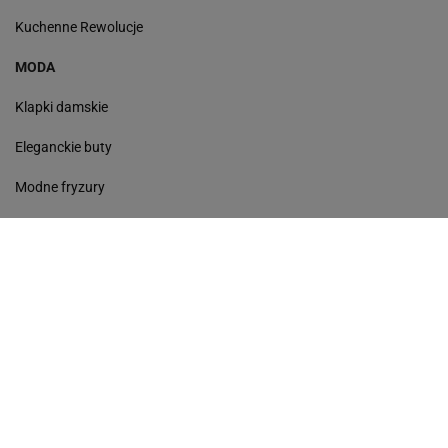
Kuchenne Rewolucje
MODA
Klapki damskie
Eleganckie buty
Modne fryzury
Sneakersy
Monde torebki
Ażurowe klapki
Kurtka z wełny
Czółenka
Sukienki wyprzedaż