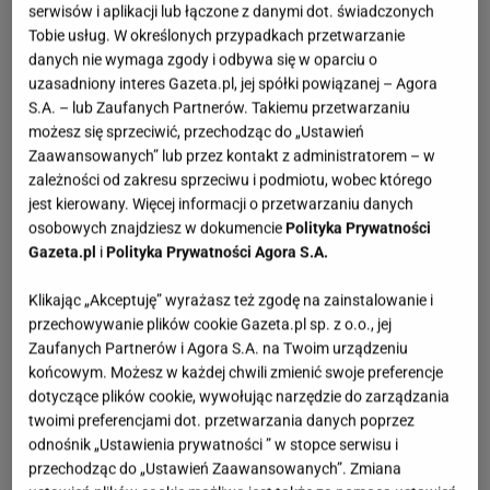
serwisów i aplikacji lub łączone z danymi dot. świadczonych
Tobie usług. W określonych przypadkach przetwarzanie
danych nie wymaga zgody i odbywa się w oparciu o
uzasadniony interes Gazeta.pl, jej spółki powiązanej – Agora
S.A. – lub Zaufanych Partnerów. Takiemu przetwarzaniu
możesz się sprzeciwić, przechodząc do „Ustawień
Zaawansowanych” lub przez kontakt z administratorem – w
zależności od zakresu sprzeciwu i podmiotu, wobec którego
jest kierowany. Więcej informacji o przetwarzaniu danych
osobowych znajdziesz w dokumencie
Polityka Prywatności
Gazeta.pl
i
Polityka Prywatności Agora S.A.
Klikając „Akceptuję” wyrażasz też zgodę na zainstalowanie i
przechowywanie plików cookie Gazeta.pl sp. z o.o., jej
Zaufanych Partnerów i Agora S.A. na Twoim urządzeniu
końcowym. Możesz w każdej chwili zmienić swoje preferencje
dotyczące plików cookie, wywołując narzędzie do zarządzania
twoimi preferencjami dot. przetwarzania danych poprzez
odnośnik „Ustawienia prywatności ” w stopce serwisu i
przechodząc do „Ustawień Zaawansowanych”. Zmiana