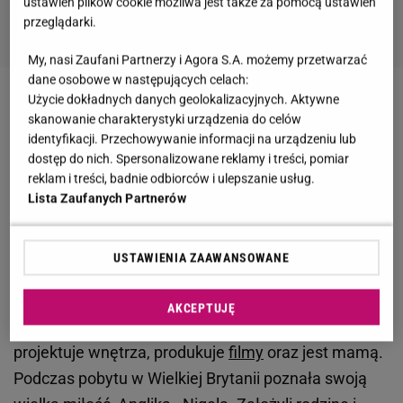
ustawień plików cookie możliwa jest także za pomocą ustawień
przeglądarki.
My, nasi Zaufani Partnerzy i Agora S.A. możemy przetwarzać
dane osobowe w następujących celach:
Użycie dokładnych danych geolokalizacyjnych. Aktywne
ZOBACZ ZDJĘCIA >>>
skanowanie charakterystyki urządzenia do celów
identyfikacji. Przechowywanie informacji na urządzeniu lub
Zbigniew Wodecki nie ukrywa swojej rodziny. Razem
dostęp do nich. Spersonalizowane reklamy i treści, pomiar
z córkami udzielili nawet
wspólnego
wywiadu
dla
reklam i treści, badnie odbiorców i ulepszanie usług.
Lista Zaufanych Partnerów
"Gali" w 2011 roku. Wówczas opisał Katarzynę jako
"dyrektorkę w rodzinie". Co jeszcze o niej wiemy?
USTAWIENIA ZAAWANSOWANE
Po liceum plastycznym skończyła produkcję
filmową. Ma wolny zawód. Dużo podróżowała. Żyła
AKCEPTUJĘ
w Londynie, Indonezji, w Warszawie. Obecnie
projektuje wnętrza, produkuje
filmy
oraz jest mamą.
Podczas pobytu w Wielkiej Brytanii poznała swoją