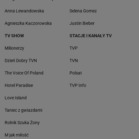
Anna Lewandowska
Selena Gomez
Agnieszka Kaczorowska
Justin Bieber
TV SHOW
STACJE I KANAŁY TV
Milionerzy
TVP
Dzień Dobry TVN
TVN
The Voice Of Poland
Polsat
Hotel Paradise
TVP Info
Love Island
Taniec z gwiazdami
Rolnik Szuka Żony
M jak miłość