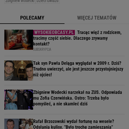
Zbigniew Wodecki
Dzieci Gwiazd
POLECAMY
WIĘCEJ TEMATÓW
Tracąc więź z rodzicem,
tracimy część siebie. Dlaczego zrywamy
kontakt?
SUBSKRYPCJA
Tak syn Pawła Deląga wyglądał w 2009 r. Dziś?
Trudno uwierzyć, ale jest jeszcze przystojniejszy
niż ojciec!
Zbigniew Wodecki narzekał na ZUS. Odpowiada
mu Zofia Czerwińska. Ostro: Trzeba było
pomyśleć, a nie skamleć dziś
Rafał Brzozowski wydał fortunę na wesele?
Odsłania kulisy. "Było trochę zamieszania"