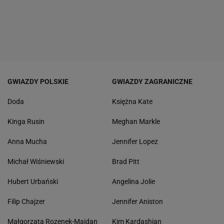
GWIAZDY POLSKIE
GWIAZDY ZAGRANICZNE
Doda
Księżna Kate
Kinga Rusin
Meghan Markle
Anna Mucha
Jennifer Lopez
Michał Wiśniewski
Brad Pitt
Hubert Urbański
Angelina Jolie
Filip Chajzer
Jennifer Aniston
Małgorzata Rozenek-Majdan
Kim Kardashian