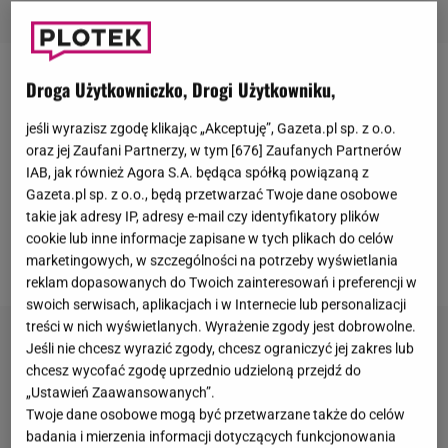
Droga Użytkowniczko, Drogi Użytkowniku,
Zbigniew Wodecki
rzadko bywa na
salonach
, a
jeszcze rzadziej zabiera na nie członka swojej
jeśli wyrazisz zgodę klikając „Akceptuję”, Gazeta.pl sp. z o.o.
rodziny. Tym bardziej cieszą oko zdjęcia z premiery
oraz jej Zaufani Partnerzy, w tym [
676
] Zaufanych Partnerów
spektaklu "Ludzie inteligentni" w Teatrze Imka, na
IAB, jak również Agora S.A. będąca spółką powiązaną z
Gazeta.pl sp. z o.o., będą przetwarzać Twoje dane osobowe
którą to wybrał się ze swoją córką Katarzyną. Muzyk
takie jak adresy IP, adresy e-mail czy identyfikatory plików
ma oprócz niej jeszcze dwoje
dzieci
- córkę Joannę i
cookie lub inne informacje zapisane w tych plikach do celów
syna Pawła.
marketingowych, w szczególności na potrzeby wyświetlania
reklam dopasowanych do Twoich zainteresowań i preferencji w
swoich serwisach, aplikacjach i w Internecie lub personalizacji
treści w nich wyświetlanych. Wyrażenie zgody jest dobrowolne.
Jeśli nie chcesz wyrazić zgody, chcesz ograniczyć jej zakres lub
chcesz wycofać zgodę uprzednio udzieloną przejdź do
„Ustawień Zaawansowanych”.
Twoje dane osobowe mogą być przetwarzane także do celów
badania i mierzenia informacji dotyczących funkcjonowania