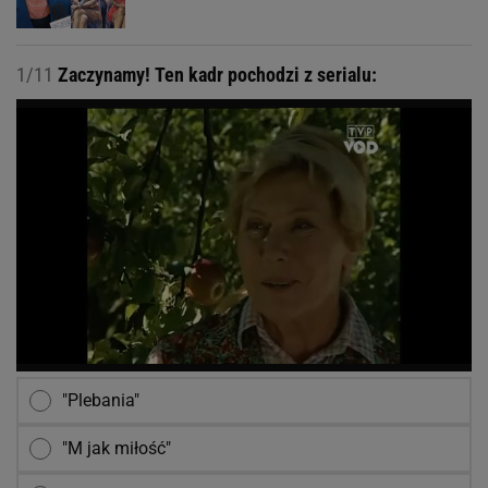
1/11
Zaczynamy! Ten kadr pochodzi z serialu:
"Plebania"
"M jak miłość"