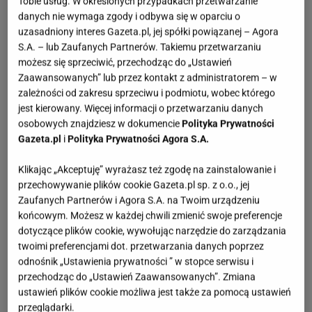
Tobie usług. W określonych przypadkach przetwarzanie
danych nie wymaga zgody i odbywa się w oparciu o
uzasadniony interes Gazeta.pl, jej spółki powiązanej – Agora
S.A. – lub Zaufanych Partnerów. Takiemu przetwarzaniu
możesz się sprzeciwić, przechodząc do „Ustawień
Zaawansowanych” lub przez kontakt z administratorem – w
zależności od zakresu sprzeciwu i podmiotu, wobec którego
jest kierowany. Więcej informacji o przetwarzaniu danych
osobowych znajdziesz w dokumencie
Polityka Prywatności
Gazeta.pl
i
Polityka Prywatności Agora S.A.
Klikając „Akceptuję” wyrażasz też zgodę na zainstalowanie i
przechowywanie plików cookie Gazeta.pl sp. z o.o., jej
Zaufanych Partnerów i Agora S.A. na Twoim urządzeniu
końcowym. Możesz w każdej chwili zmienić swoje preferencje
dotyczące plików cookie, wywołując narzędzie do zarządzania
twoimi preferencjami dot. przetwarzania danych poprzez
odnośnik „Ustawienia prywatności ” w stopce serwisu i
przechodząc do „Ustawień Zaawansowanych”. Zmiana
ustawień plików cookie możliwa jest także za pomocą ustawień
przeglądarki.