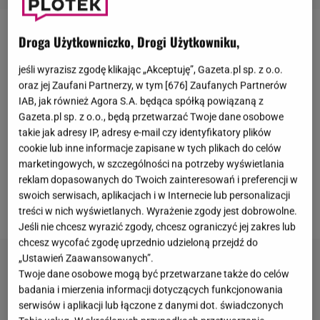
Droga Użytkowniczko, Drogi Użytkowniku,
Anna Przybylska
i
Jarosław Bieniuk
przez lata
stworzyli jedną z najpopularniejszych par polskiego
jeśli wyrazisz zgodę klikając „Akceptuję”, Gazeta.pl sp. z o.o.
show-biznesu. Wszystko przerwała śmierć aktorki w
oraz jej Zaufani Partnerzy, w tym [
676
] Zaufanych Partnerów
IAB, jak również Agora S.A. będąca spółką powiązaną z
2014 roku. Zakochani doczekali się razem trójki
Gazeta.pl sp. z o.o., będą przetwarzać Twoje dane osobowe
dzieci: Oliwii, Szymona i Jana. Dziś jedyna córka
takie jak adresy IP, adresy e-mail czy identyfikatory plików
celebrytki i piłkarza robi karierę w mediach, ale
cookie lub inne informacje zapisane w tych plikach do celów
marketingowych, w szczególności na potrzeby wyświetlania
ciągle mierzy się z komentarzami, w których wytyka
reklam dopasowanych do Twoich zainteresowań i preferencji w
się jej to, że bez znanych rodziców niewiele by
swoich serwisach, aplikacjach i w Internecie lub personalizacji
zdziałała.
Oliwia Bieniuk
2 listopada nie wytrzymała.
treści w nich wyświetlanych. Wyrażenie zgody jest dobrowolne.
Jeśli nie chcesz wyrazić zgody, chcesz ograniczyć jej zakres lub
chcesz wycofać zgodę uprzednio udzieloną przejdź do
„Ustawień Zaawansowanych”.
Twoje dane osobowe mogą być przetwarzane także do celów
badania i mierzenia informacji dotyczących funkcjonowania
serwisów i aplikacji lub łączone z danymi dot. świadczonych