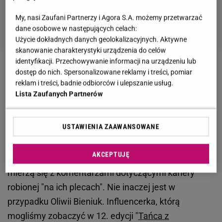
My, nasi Zaufani Partnerzy i Agora S.A. możemy przetwarzać
dane osobowe w następujących celach:
Użycie dokładnych danych geolokalizacyjnych. Aktywne
skanowanie charakterystyki urządzenia do celów
identyfikacji. Przechowywanie informacji na urządzeniu lub
dostęp do nich. Spersonalizowane reklamy i treści, pomiar
Zobacz wideo
Czy Oliwia Bieniuk wzoruje się na grze
reklam i treści, badnie odbiorców i ulepszanie usług.
aktorskiej mamy?
Lista Zaufanych Partnerów
Oliwia Bieniuk się wściekła. Wszystko przez
USTAWIENIA ZAAWANSOWANE
pstryczki w nos związane z rodzicami
AKCEPTUJĘ
Gwiazdy, które mają znanych rodziców, od zawsze
mierzą się z komentarzami dotyczącymi kariery
robionej "na ich plecach". Nie inaczej jest w
przypadku Oliwii Bieniuk. Influencerka, którą
mogliśmy zobaczyć w 12. edycji "
Tańca z