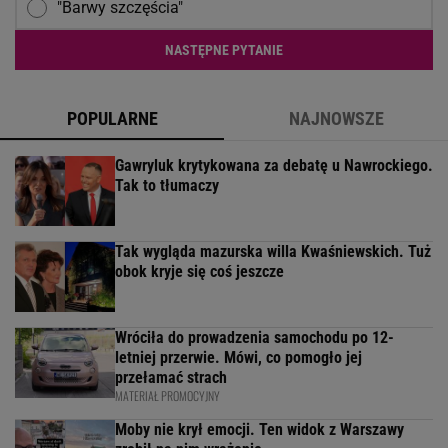
"Barwy szczęścia"
NASTĘPNE PYTANIE
POPULARNE
NAJNOWSZE
Gawryluk krytykowana za debatę u Nawrockiego.
Tak to tłumaczy
Tak wygląda mazurska willa Kwaśniewskich. Tuż
obok kryje się coś jeszcze
Wróciła do prowadzenia samochodu po 12-
letniej przerwie. Mówi, co pomogło jej
przełamać strach
MATERIAŁ PROMOCYJNY
Moby nie krył emocji. Ten widok z Warszawy