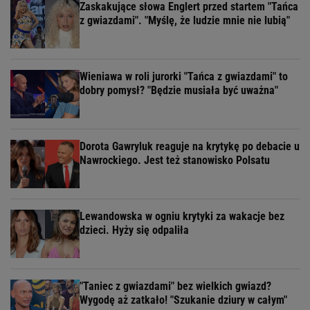
Zaskakujące słowa Englert przed startem "Tańca
z gwiazdami". "Myślę, że ludzie mnie nie lubią"
Wieniawa w roli jurorki "Tańca z gwiazdami" to
dobry pomysł? "Będzie musiała być uważna"
Dorota Gawryluk reaguje na krytykę po debacie u
Nawrockiego. Jest też stanowisko Polsatu
Lewandowska w ogniu krytyki za wakacje bez
dzieci. Hyży się odpaliła
"Taniec z gwiazdami" bez wielkich gwiazd?
Wygodę aż zatkało! "Szukanie dziury w całym"