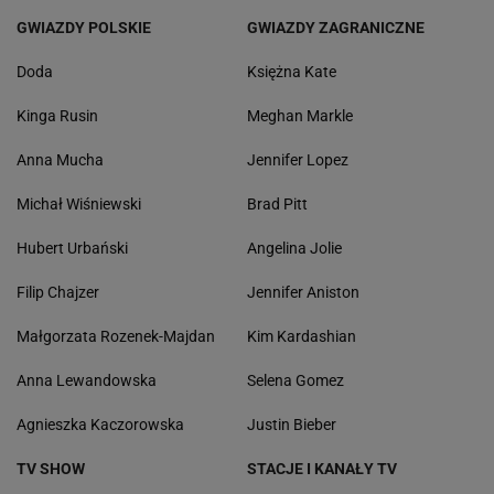
GWIAZDY POLSKIE
GWIAZDY ZAGRANICZNE
Doda
Księżna Kate
Kinga Rusin
Meghan Markle
Anna Mucha
Jennifer Lopez
Michał Wiśniewski
Brad Pitt
Hubert Urbański
Angelina Jolie
Filip Chajzer
Jennifer Aniston
Małgorzata Rozenek-Majdan
Kim Kardashian
Anna Lewandowska
Selena Gomez
Agnieszka Kaczorowska
Justin Bieber
TV SHOW
STACJE I KANAŁY TV