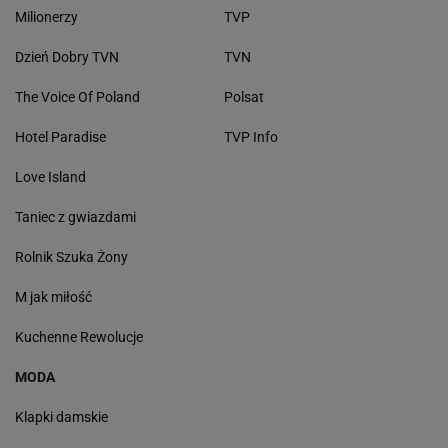
Milionerzy
TVP
Dzień Dobry TVN
TVN
The Voice Of Poland
Polsat
Hotel Paradise
TVP Info
Love Island
Taniec z gwiazdami
Rolnik Szuka Żony
M jak miłość
Kuchenne Rewolucje
MODA
Klapki damskie