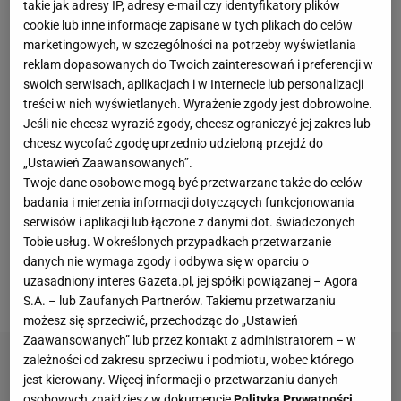
takie jak adresy IP, adresy e-mail czy identyfikatory plików
cookie lub inne informacje zapisane w tych plikach do celów
Pikowane kurtki damskie
marketingowych, w szczególności na potrzeby wyświetlania
reklam dopasowanych do Twoich zainteresowań i preferencji w
Jeśli nie masz jeszcze odpowiedniej kurtki na zimę,
swoich serwisach, aplikacjach i w Internecie lub personalizacji
treści w nich wyświetlanych. Wyrażenie zgody jest dobrowolne.
to idealny czas, żeby ją kupić. Spośród okryć
Jeśli nie chcesz wyrazić zgody, chcesz ograniczyć jej zakres lub
wierzchnich na uwagę zdecydowanie zasługują
chcesz wycofać zgodę uprzednio udzieloną przejdź do
pikowane modele. Zapewne zauważyłyście, że to
„Ustawień Zaawansowanych”.
Twoje dane osobowe mogą być przetwarzane także do celów
właśnie one nie wychodzą z mody od lat. Dlatego
badania i mierzenia informacji dotyczących funkcjonowania
warto, żeby pikowana
kurtka
zagościła w waszych
serwisów i aplikacji lub łączone z danymi dot. świadczonych
zimowych stylizacjach. Przygotowałyśmy
Tobie usług. W określonych przypadkach przetwarzanie
danych nie wymaga zgody i odbywa się w oparciu o
zestawienie długich i krótkich modeli, które
uzasadniony interes Gazeta.pl, jej spółki powiązanej – Agora
przypadną do gustu wielu z Was.
S.A. – lub Zaufanych Partnerów. Takiemu przetwarzaniu
możesz się sprzeciwić, przechodząc do „Ustawień
Zaawansowanych” lub przez kontakt z administratorem – w
zależności od zakresu sprzeciwu i podmiotu, wobec którego
jest kierowany. Więcej informacji o przetwarzaniu danych
osobowych znajdziesz w dokumencie
Polityka Prywatności