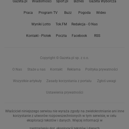
Gazeta.pl
Wiadomości
Sport.pl
Biznes
Gazeta Wyborcza
Praca
Program TV
Buzz
Pogoda
Wideo
Wyniki Lotto
Tok.FM
Redakcja - O Nas
Kontakt - Plotek
Poczta
Facebook
RSS
Copyright © Gazeta.pl sp. z o.o.
O Nas
Staże u nas
Kontakt
Reklama
Polityka prywatności
Wszystkie artykuły
Zasady korzystania z portalu
Zgłoś uwagi
Ustawienia prywatności
Właściciel niniejszego serwisu nie wyraża zgody na zwielokrotnianie ani inne
korzystanie z utworów rozpowszechnionych w tym serwisie, w celu
eksploracji tekstów i danych. Więcej informacji w
zastrzeżeniu dot. eksploracji tekstów i danych