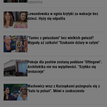
SUBSKRYPCJA
Lewandowska w ogniu krytyki za wakacje bez
dzieci. Hyży się odpaliła
"Taniec z gwiazdami" bez wielkich gwiazd?
Wygodę aż zatkało! "Szukanie dziury w całym"
Pokoje dla posłów zostaną poddane "liftingowi".
Architektka nie ma wątpliwości. "Szybko się
zestarzeje"
Wachowicz wraz z Kurzopkami pożegnała się z
"halo tu polsat". Mówi o zaskoczeniu