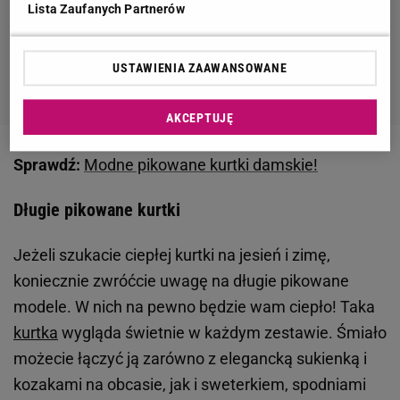
Lista Zaufanych Partnerów
USTAWIENIA ZAAWANSOWANE
AKCEPTUJĘ
Sprawdź:
Modne pikowane kurtki damskie!
Długie pikowane kurtki
Jeżeli szukacie ciepłej kurtki na jesień i zimę,
koniecznie zwróćcie uwagę na długie pikowane
modele. W nich na pewno będzie wam ciepło! Taka
kurtka
wygląda świetnie w każdym zestawie. Śmiało
możecie łączyć ją zarówno z elegancką sukienką i
kozakami na obcasie, jak i sweterkiem, spodniami