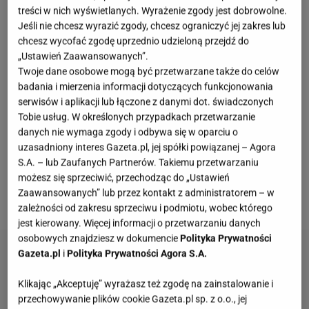
treści w nich wyświetlanych. Wyrażenie zgody jest dobrowolne.
Niedawno zrobiło się o niej głośno w związku z aferą
Jeśli nie chcesz wyrazić zgody, chcesz ograniczyć jej zakres lub
w jednym z fast foodów.
Zdenerwowana
chcesz wycofać zgodę uprzednio udzieloną przejdź do
„Ustawień Zaawansowanych”.
wrzeszczała na jednego z pracowników
. Wygląda na
Twoje dane osobowe mogą być przetwarzane także do celów
to, że tego typu wydarzenia przynoszą jej jeszcze
badania i mierzenia informacji dotyczących funkcjonowania
większy rozgłos. Jej konto na Instagramie
serwisów i aplikacji lub łączone z danymi dot. świadczonych
Tobie usług. W określonych przypadkach przetwarzanie
obserwuje już prawie 200 tysięcy internautów. Julia
danych nie wymaga zgody i odbywa się w oparciu o
nie ukrywa zamiłowania do zabiegów medycyny
uzasadniony interes Gazeta.pl, jej spółki powiązanej – Agora
estetycznej i często się im poddaje. Od dawna
S.A. – lub Zaufanych Partnerów. Takiemu przetwarzaniu
możesz się sprzeciwić, przechodząc do „Ustawień
przedłuża też
włosy
. Właśnie pokazała się bez
Zaawansowanych” lub przez kontakt z administratorem – w
doczepów.
zależności od zakresu sprzeciwu i podmiotu, wobec którego
jest kierowany. Więcej informacji o przetwarzaniu danych
osobowych znajdziesz w dokumencie
Polityka Prywatności
Gazeta.pl
i
Polityka Prywatności Agora S.A.
Klikając „Akceptuję” wyrażasz też zgodę na zainstalowanie i
przechowywanie plików cookie Gazeta.pl sp. z o.o., jej