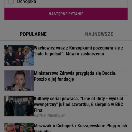
Ochojska
NASTĘPNE PYTANIE
POPULARNE
NAJNOWSZE
Wachowicz wraz z Kurzopkami pożegnała się z
"halo tu polsat". Mówi o zaskoczeniu
Ministerstwo Zdrowia przygląda się Dodzie.
Poszło o jej fundację
Kultowy serial powraca. "Line of Duty - wydział
wewnętrzny" już od czwartku, 6 sierpnia w BBC
First
MATERIAŁ PROMOCYJNY
Miszczak o Cichopek i Kurzajewskim: Plują w ich
kierunku