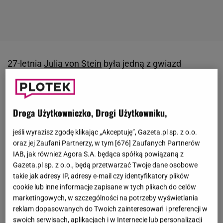
27-letnia
Julia von Stein
była jedną z gwiazd
kontrowersyjnego programu "
Królowe życia
", który
emitowano na antenie stacji TTV. Po zakończeniu
emisji formatu pojawiła się w "Diabelnie boskich",
Droga Użytkowniczko, Drogi Użytkowniku,
gdzie kontynuuje pokazywanie swojego
jeśli wyrazisz zgodę klikając „Akceptuję”, Gazeta.pl sp. z o.o.
luksusowego życia. Julia pomaga w prowadzeniu
oraz jej Zaufani Partnerzy, w tym [
676
] Zaufanych Partnerów
rodzinnego przedsiębiorstwa pogrzebowego w
IAB, jak również Agora S.A. będąca spółką powiązaną z
Tarnowie. Zajmuje się w nim projektowaniem
Gazeta.pl sp. z o.o., będą przetwarzać Twoje dane osobowe
takie jak adresy IP, adresy e-mail czy identyfikatory plików
trumien i malowaniem zmarłych do pochówku. Na
cookie lub inne informacje zapisane w tych plikach do celów
brak klientów nie narzeka, a rodzinny biznes
marketingowych, w szczególności na potrzeby wyświetlania
prosperuje na tyle dobrze, że
celebrytka
reklam dopasowanych do Twoich zainteresowań i preferencji w
swoich serwisach, aplikacjach i w Internecie lub personalizacji
zamieszkała w luksusowym apartamencie w stolicy
.