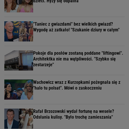
dzieci. Hyży się odpaliła
"Taniec z gwiazdami" bez wielkich gwiazd?
Wygodę aż zatkało! "Szukanie dziury w całym"
Pokoje dla posłów zostaną poddane "liftingowi".
Architektka nie ma wątpliwości. "Szybko się
zestarzeje"
Wachowicz wraz z Kurzopkami pożegnała się z
"halo tu polsat". Mówi o zaskoczeniu
Rafał Brzozowski wydał fortunę na wesele?
Odsłania kulisy. "Było trochę zamieszania"