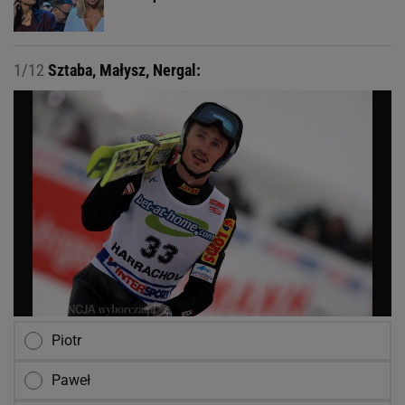
1/12
Sztaba, Małysz, Nergal:
Piotr
Paweł