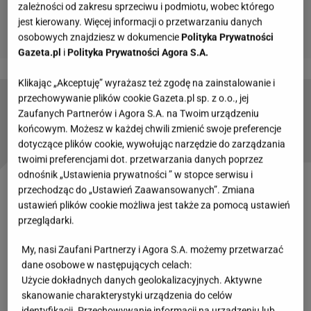
zależności od zakresu sprzeciwu i podmiotu, wobec którego
jest kierowany. Więcej informacji o przetwarzaniu danych
osobowych znajdziesz w dokumencie
Polityka Prywatności
Gazeta.pl
i
Polityka Prywatności Agora S.A.
Klikając „Akceptuję” wyrażasz też zgodę na zainstalowanie i
przechowywanie plików cookie Gazeta.pl sp. z o.o., jej
Pasmo sukcesów Felicjańskiej przerwało
Zaufanych Partnerów i Agora S.A. na Twoim urządzeniu
uzależnienie. Jazda pod wpływem, więzienie
końcowym. Możesz w każdej chwili zmienić swoje preferencje
dotyczące plików cookie, wywołując narzędzie do zarządzania
twoimi preferencjami dot. przetwarzania danych poprzez
odnośnik „Ustawienia prywatności ” w stopce serwisu i
przechodząc do „Ustawień Zaawansowanych”. Zmiana
Zobacz wideo
Dlaczego Ilona Felicjańska zawsze
ustawień plików cookie możliwa jest także za pomocą ustawień
wraca do Paula Montany? [PLOTKERSI]
przeglądarki.
My, nasi Zaufani Partnerzy i Agora S.A. możemy przetwarzać
Ilona Felicjańska i Paul Montana się rozwodzą
dane osobowe w następujących celach:
Użycie dokładnych danych geolokalizacyjnych. Aktywne
Głos w sprawie zabrał sam zainteresowany. W
skanowanie charakterystyki urządzenia do celów
rozmowie z "Faktem" przyznał, że rozwód jest w
identyfikacji. Przechowywanie informacji na urządzeniu lub