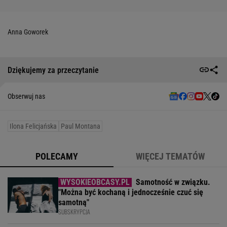
Anna Goworek
Dziękujemy za przeczytanie
Obserwuj nas
Ilona Felicjańska
Paul Montana
POLECAMY
WIĘCEJ TEMATÓW
Samotność w związku.
"Można być kochaną i jednocześnie czuć się
samotną"
SUBSKRYPCJA