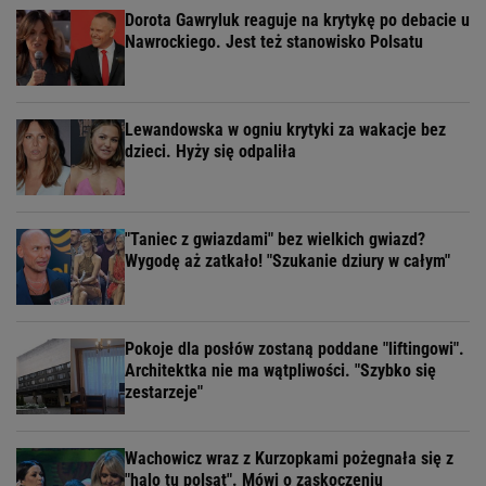
Dorota Gawryluk reaguje na krytykę po debacie u
Nawrockiego. Jest też stanowisko Polsatu
Lewandowska w ogniu krytyki za wakacje bez
dzieci. Hyży się odpaliła
"Taniec z gwiazdami" bez wielkich gwiazd?
Wygodę aż zatkało! "Szukanie dziury w całym"
Pokoje dla posłów zostaną poddane "liftingowi".
Architektka nie ma wątpliwości. "Szybko się
zestarzeje"
Wachowicz wraz z Kurzopkami pożegnała się z
"halo tu polsat". Mówi o zaskoczeniu