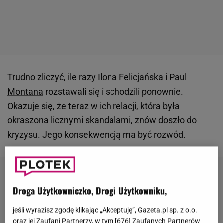
Trudno zliczyć, ile razy
Ilona Felicjańska
i
Paul
Montana
rozstawali się i schodzili ponownie.
Okazuje się, że teraz w ich relacji, która była
okraszona licznymi skandalami, znów doszło do
kryzysu. Jego konsekwencją ma być rozwód.
Droga Użytkowniczko, Drogi Użytkowniku,
jeśli wyrazisz zgodę klikając „Akceptuję”, Gazeta.pl sp. z o.o.
oraz jej Zaufani Partnerzy, w tym [
676
] Zaufanych Partnerów