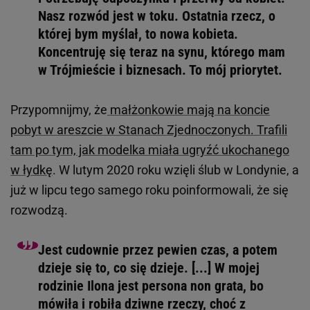
Nasz rozwód jest w toku. Ostatnia rzecz, o
której bym myślał, to nowa kobieta.
Koncentruję się teraz na synu, którego mam
w Trójmieście i biznesach. To mój priorytet.
Przypomnijmy, że
małżonkowie mają na koncie
pobyt w areszcie w Stanach Zjednoczonych. Trafili
tam po tym, jak modelka miała ugryźć ukochanego
w łydkę
. W lutym 2020 roku wzięli ślub w Londynie, a
już w lipcu tego samego roku poinformowali, że się
rozwodzą.
Jest cudownie przez pewien czas, a potem
dzieje się to, co się dzieje. [...] W mojej
rodzinie Ilona jest persona non grata, bo
mówiła i robiła dziwne rzeczy, choć z