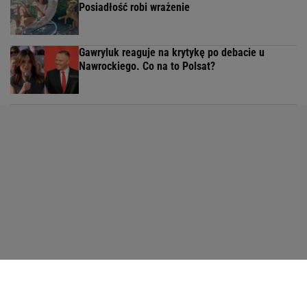
Posiadłość robi wrażenie
Gawryluk reaguje na krytykę po debacie u
Nawrockiego. Co na to Polsat?