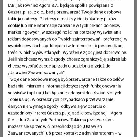
IAB, jak również Agora S.A. będąca spółką powiązaną z
Gazeta.pl sp. z o.o., będą przetwarzać Twoje dane osobowe
takie jak adresy IP, adresy e-mail czy identyfikatory plików
cookie lub inne informacje zapisane w tych plikach do celów
marketingowych, w szczególności na potrzeby wyświetlania
reklam dopasowanych do Twoich zainteresowań i preferencji w
swoich serwisach, aplikacjach i w Internecie lub personalizacji
treści w nich wyświetlanych. Wyrażenie zgody jest dobrowolne.
Jeśli nie chcesz wyrazić zgody, chcesz ograniczyć jej zakres lub
chcesz wycofać zgodę uprzednio udzieloną przejdź do
„Ustawień Zaawansowanych”.
Twoje dane osobowe mogą być przetwarzane także do celów
badania i mierzenia informacji dotyczących funkcjonowania
serwisów i aplikacji lub łączone z danymi dot. świadczonych
Tobie usług. W określonych przypadkach przetwarzanie
danych nie wymaga zgody i odbywa się w oparciu o
uzasadniony interes Gazeta.pl, jej spółki powiązanej – Agora
S.A. – lub Zaufanych Partnerów. Takiemu przetwarzaniu
możesz się sprzeciwić, przechodząc do „Ustawień
Zaawansowanych” lub przez kontakt z administratorem – w