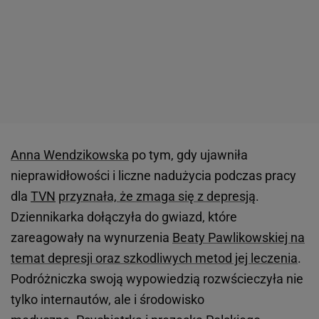
Anna Wendzikowska
po tym, gdy ujawniła
nieprawidłowości i liczne nadużycia podczas pracy
dla
TVN
przyznała, że zmaga się z depresją
.
Dziennikarka dołączyła do gwiazd, które
zareagowały na wynurzenia
Beaty Pawlikowskiej na
temat depresji oraz szkodliwych metod jej leczenia
.
Podróżniczka swoją wypowiedzią rozwścieczyła nie
tylko internautów, ale i środowisko