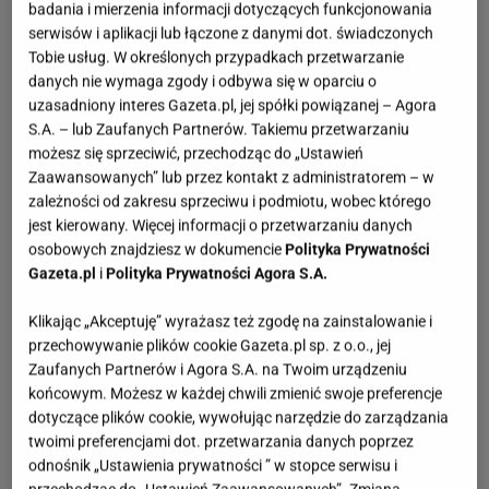
badania i mierzenia informacji dotyczących funkcjonowania
serwisów i aplikacji lub łączone z danymi dot. świadczonych
Tobie usług. W określonych przypadkach przetwarzanie
danych nie wymaga zgody i odbywa się w oparciu o
uzasadniony interes Gazeta.pl, jej spółki powiązanej – Agora
S.A. – lub Zaufanych Partnerów. Takiemu przetwarzaniu
możesz się sprzeciwić, przechodząc do „Ustawień
Zaawansowanych” lub przez kontakt z administratorem – w
zależności od zakresu sprzeciwu i podmiotu, wobec którego
jest kierowany. Więcej informacji o przetwarzaniu danych
osobowych znajdziesz w dokumencie
Polityka Prywatności
Gazeta.pl
i
Polityka Prywatności Agora S.A.
Klikając „Akceptuję” wyrażasz też zgodę na zainstalowanie i
przechowywanie plików cookie Gazeta.pl sp. z o.o., jej
Zaufanych Partnerów i Agora S.A. na Twoim urządzeniu
końcowym. Możesz w każdej chwili zmienić swoje preferencje
dotyczące plików cookie, wywołując narzędzie do zarządzania
twoimi preferencjami dot. przetwarzania danych poprzez
odnośnik „Ustawienia prywatności ” w stopce serwisu i