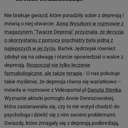
Nie brakuje gwiazd, które poradziły sobie z depresją i
mówią o niej otwarcie.
Anna Wyszkoni w rozmowie z
magazynem "Twarze Depresji" przyznała, że decyzja
o skorzystaniu z pomocy psychiatry była jedną z
najlepszych w jej życiu
. Bartek Jędrzejak również
zdobył się na odwagę i otarcie opowiedział o walce z
depresją.
Rozpoczął nie tylko leczenie
farmakologiczne, ale także terapię
.- U nas pokutuje
takie myślenie, że depresja równa się wariatkowo –
mówiła w rozmowie z Videoportal.pl
Danuta Stenka
.
Wyznanie aktorki pomogło Annie Dereszowskiej,
która zastanawiała się, czy to nie wstyd chodzić do
psychologa i dzielić się z nim swoimi problemami.
Gwiazdy, które zmagały się z depresją podkreślają,