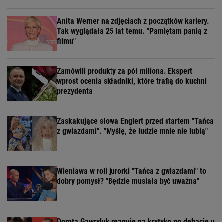
Anita Werner na zdjęciach z początków kariery.
Tak wyglądała 25 lat temu. "Pamiętam panią z
filmu"
Zamówili produkty za pół miliona. Ekspert
wprost ocenia składniki, które trafią do kuchni
prezydenta
Zaskakujące słowa Englert przed startem "Tańca
z gwiazdami". "Myślę, że ludzie mnie nie lubią"
Wieniawa w roli jurorki "Tańca z gwiazdami" to
dobry pomysł? "Będzie musiała być uważna"
Dorota Gawryluk reaguje na krytykę po debacie u