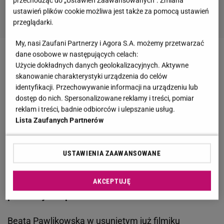
przechodząc do „Ustawień Zaawansowanych”. Zmiana
ustawień plików cookie możliwa jest także za pomocą ustawień
przeglądarki.
My, nasi Zaufani Partnerzy i Agora S.A. możemy przetwarzać
dane osobowe w następujących celach:
ZOBACZ RÓWNIEŻ
:
Głos każdego z nich jest wart
Użycie dokładnych danych geolokalizacyjnych. Aktywne
stu psychiatrów. Nie wolno im mówić o cudownych
skanowanie charakterystyki urządzenia do celów
identyfikacji. Przechowywanie informacji na urządzeniu lub
okularach. "To szkodliwe słowa"
dostęp do nich. Spersonalizowane reklamy i treści, pomiar
reklam i treści, badnie odbiorców i ulepszanie usług.
Zobacz wideo
Olejnik uderza w Wendzikowską?
Lista Zaufanych Partnerów
"Była traktowana jak gwiazda!"
USTAWIENIA ZAAWANSOWANE
Wendzikowska powiela szkodliwe teorie za
Pawlikowską? Zmaga się z depresją, a leki
AKCEPTUJĘ
porównuje do placebo
Beata Pawlikowska w usuniętym już filmiku