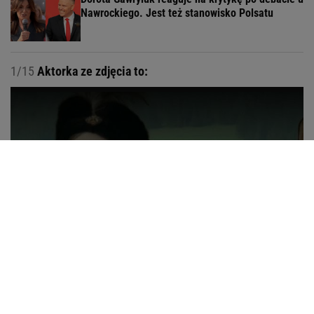
Nawrockiego. Jest też stanowisko Polsatu
1/15
Aktorka ze zdjęcia to:
Anna Dymna
Alina Janowska