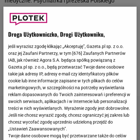
medyczne. Psychiatrka i prezeska Polskiego
Towarzystwa Mediów Medycznych Maja Herman
zarzuciła jej manipulację oraz mylenie grup leków.
Podkreśliła też, że będzie dążyć, by uniemożliwić jej
Droga Użytkowniczko, Drogi Użytkowniku,
publiczne wypowiadanie się w kwestiach zdrowia
psychicznego.
Wendzikowska
, która wprost
jeśli wyrazisz zgodę klikając „Akceptuję”, Gazeta.pl sp. z o.o.
oraz jej Zaufani Partnerzy, w tym [
676
] Zaufanych Partnerów
przyznała, że zmaga się z depresją,
IAB, jak również Agora S.A. będąca spółką powiązaną z
opublikowała szokujące fragmenty artykułów,
Gazeta.pl sp. z o.o., będą przetwarzać Twoje dane osobowe
porównujące przyjmowanie leków na depresję do
takie jak adresy IP, adresy e-mail czy identyfikatory plików
cookie lub inne informacje zapisane w tych plikach do celów
placebo.
marketingowych, w szczególności na potrzeby wyświetlania
reklam dopasowanych do Twoich zainteresowań i preferencji w
swoich serwisach, aplikacjach i w Internecie lub personalizacji
treści w nich wyświetlanych. Wyrażenie zgody jest dobrowolne.
Jeśli nie chcesz wyrazić zgody, chcesz ograniczyć jej zakres lub
chcesz wycofać zgodę uprzednio udzieloną przejdź do
„Ustawień Zaawansowanych”.
Twoje dane osobowe mogą być przetwarzane także do celów