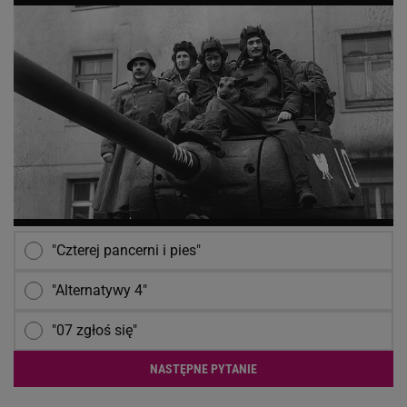
"Czterej pancerni i pies"
"Alternatywy 4"
"07 zgłoś się"
NASTĘPNE PYTANIE