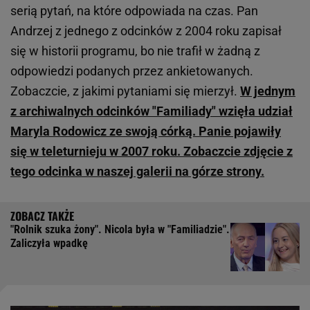
serią pytań, na które odpowiada na czas. Pan
Andrzej z jednego z odcinków z 2004 roku zapisał
się w historii programu, bo nie trafił w żadną z
odpowiedzi podanych przez ankietowanych.
Zobaczcie, z jakimi pytaniami się mierzył.
W jednym
z archiwalnych odcinków "Familiady" wzięła udział
Maryla Rodowicz ze swoją córką. Panie pojawiły
się w teleturnieju w 2007 roku. Zobaczcie zdjęcie z
tego odcinka w naszej galerii na górze strony.
"Rolnik szuka żony". Nicola była w "Familiadzie".
Zaliczyła wpadkę