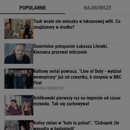
POPULARNE
NAJNOWSZE
Tusk wcale nie mieszka w luksusowej willi. Co
znajdziemy w środku?
Śmiertelne potrącenie Łukasza Litewki.
Kierowca przerwał milczenie
Kultowy serial powraca. "Line of Duty - wydział
wewnętrzny" już od czwartku, 6 sierpnia w BBC
First
MATERIAŁ PROMOCYJNY
Królikowski pierwszy raz na imprezie od czasu
rozwodu. Tak się zachowywał
Kulisy zmian w "halo tu polsat". "Cichopek źle
wypadła w badaniach"