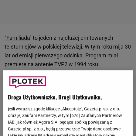
"
Familiada
" to jeden z najdłużej emitowanych
teleturniejów w polskiej telewizji. W tym roku mija 30
lat od emisji pierwszego odcinka. Program miał
premierę na antenie TVP2 w 1994 roku.
Gospodarzem teleturnieju od lat jest niezawodny
Karol Strasburger
, który zasłynął ze specyficznego
poczucia humoru. W każdym z odcinków raczy
Droga Użytkowniczko, Drogi Użytkowniku,
uczestników żartem prowadzącego. Co ciekawe,
pierwotnie w tej roli widziano kogoś zupełnie innego.
jeśli wyrazisz zgodę klikając „Akceptuję”, Gazeta.pl sp. z o.o.
oraz jej Zaufani Partnerzy, w tym [
676
] Zaufanych Partnerów
Produkcja chciała zaangażować do programu aktora
IAB, jak również Agora S.A. będąca spółką powiązaną z
Pawła Wawrzeckiego
, który zyskał ogromną
Gazeta.pl sp. z o.o., będą przetwarzać Twoje dane osobowe
popularność dzięki roli w serialu "
Złotopolscy
".
takie jak adresy IP, adresy e-mail czy identyfikatory plików