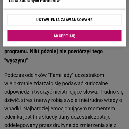
Lista Zaufanych Partnerów
Zobacz wideo
Rekordy polskiej telewizji. "Wielka gra"
USTAWIENIA ZAAWANSOWANE
była nadawana 44 lata. Co z "Familiadą"?
AKCEPTUJĘ
"Familiada". Ten gracz zapisał się w historii
programu. Nikt później nie powtórzył tego
"wyczynu"
Podczas odcinków "Familiady" uczestnikom
wielokrotnie zdarzało się podawać kuriozalne
odpowiedzi i tworzyć nieistniejące słowa. Trudno się
dziwić, stres i nerwy robią swoje i nietrudno wtedy o
wpadki. Najbardziej emocjonującym momentem
odcinka jest finał, kiedy dany uczestnik zostaje
oddelegowany przez drużynę do zmierzenia się z