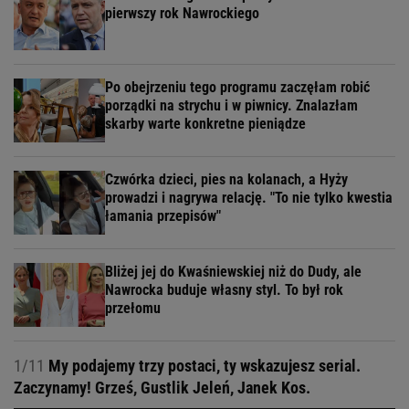
pierwszy rok Nawrockiego
Po obejrzeniu tego programu zaczęłam robić
porządki na strychu i w piwnicy. Znalazłam
skarby warte konkretne pieniądze
Czwórka dzieci, pies na kolanach, a Hyży
prowadzi i nagrywa relację. "To nie tylko kwestia
łamania przepisów"
Bliżej jej do Kwaśniewskiej niż do Dudy, ale
Nawrocka buduje własny styl. To był rok
przełomu
1/11
My podajemy trzy postaci, ty wskazujesz serial.
Zaczynamy! Grześ, Gustlik Jeleń, Janek Kos.