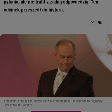
pytania, ale nie trafił z żadną odpowiedzią. Ten
odcinek przeszedł do historii.
'Familiada'. Fatalny finał zapisał się w historii programu. Te odpowiedzi pogrążyły
uczestnika; fot. kapif.pl