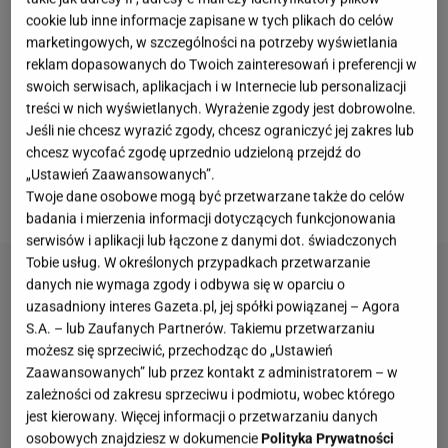
cookie lub inne informacje zapisane w tych plikach do celów
Ostatecznie wycofano się z tego pomysłu i to
marketingowych, w szczególności na potrzeby wyświetlania
właśnie Strasburger objął to stanowisko.
Przez lata
reklam dopasowanych do Twoich zainteresowań i preferencji w
emisji "Familiady" wydarzyło się mnóstwo wpadek i
swoich serwisach, aplikacjach i w Internecie lub personalizacji
treści w nich wyświetlanych. Wyrażenie zgody jest dobrowolne.
zabawnych sytuacji.
Podczas finału w 2004 roku
Jeśli nie chcesz wyrazić zgody, chcesz ograniczyć jej zakres lub
jeden z uczestników przeszedł do historii programu,
chcesz wycofać zgodę uprzednio udzieloną przejdź do
ponieważ nie odpowiedział poprawnie na żadne
„Ustawień Zaawansowanych”.
zadane mu pytanie.
Twoje dane osobowe mogą być przetwarzane także do celów
badania i mierzenia informacji dotyczących funkcjonowania
serwisów i aplikacji lub łączone z danymi dot. świadczonych
Tobie usług. W określonych przypadkach przetwarzanie
danych nie wymaga zgody i odbywa się w oparciu o
uzasadniony interes Gazeta.pl, jej spółki powiązanej – Agora
S.A. – lub Zaufanych Partnerów. Takiemu przetwarzaniu
możesz się sprzeciwić, przechodząc do „Ustawień
Zaawansowanych” lub przez kontakt z administratorem – w
zależności od zakresu sprzeciwu i podmiotu, wobec którego
jest kierowany. Więcej informacji o przetwarzaniu danych
osobowych znajdziesz w dokumencie
Polityka Prywatności