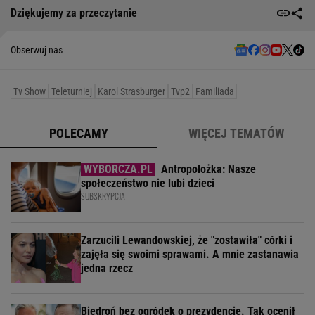
Dziękujemy za przeczytanie
Obserwuj nas
Tv Show
Teleturniej
Karol Strasburger
Tvp2
Familiada
POLECAMY
WIĘCEJ TEMATÓW
Antropolożka: Nasze
społeczeństwo nie lubi dzieci
SUBSKRYPCJA
Zarzucili Lewandowskiej, że "zostawiła" córki i
zajęła się swoimi sprawami. A mnie zastanawia
jedna rzecz
Biedroń bez ogródek o prezydencie. Tak ocenił