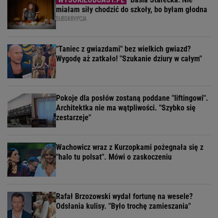
miałam siły chodzić do szkoły, bo byłam głodna
SUBSKRYPCJA
"Taniec z gwiazdami" bez wielkich gwiazd?
Wygodę aż zatkało! "Szukanie dziury w całym"
Pokoje dla posłów zostaną poddane "liftingowi".
Architektka nie ma wątpliwości. "Szybko się
zestarzeje"
Wachowicz wraz z Kurzopkami pożegnała się z
"halo tu polsat". Mówi o zaskoczeniu
Rafał Brzozowski wydał fortunę na wesele?
Odsłania kulisy. "Było trochę zamieszania"