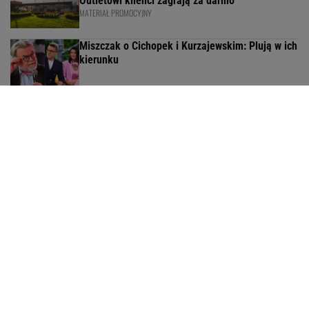
Outletowi klienci zagrają za darmo
MATERIAŁ PROMOCYJNY
Miszczak o Cichopek i Kurzajewskim: Plują w ich
kierunku
Ida przejmuje Polast. W ofercie hity, ale nie
wszystkie gwiazdy pokazały klasę