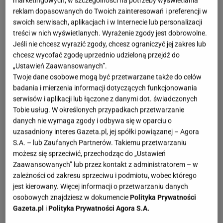
widzów - jej post nie odnosił się do Krzyśka
.
Po
reklam dopasowanych do Twoich zainteresowań i preferencji w
swoich serwisach, aplikacjach i w Internecie lub personalizacji
jakimś czasie uczestniczka się jednak ugięła i
treści w nich wyświetlanych. Wyrażenie zgody jest dobrowolne.
uchyliła rąbka tajemnicy.
Jeśli nie chcesz wyrazić zgody, chcesz ograniczyć jej zakres lub
chcesz wycofać zgodę uprzednio udzieloną przejdź do
„Ustawień Zaawansowanych”.
Twoje dane osobowe mogą być przetwarzane także do celów
badania i mierzenia informacji dotyczących funkcjonowania
serwisów i aplikacji lub łączone z danymi dot. świadczonych
Tobie usług. W określonych przypadkach przetwarzanie
danych nie wymaga zgody i odbywa się w oparciu o
uzasadniony interes Gazeta.pl, jej spółki powiązanej – Agora
S.A. – lub Zaufanych Partnerów. Takiemu przetwarzaniu
możesz się sprzeciwić, przechodząc do „Ustawień
Zaawansowanych” lub przez kontakt z administratorem – w
zależności od zakresu sprzeciwu i podmiotu, wobec którego
jest kierowany. Więcej informacji o przetwarzaniu danych
osobowych znajdziesz w dokumencie
Polityka Prywatności
Gazeta.pl
i
Polityka Prywatności Agora S.A.