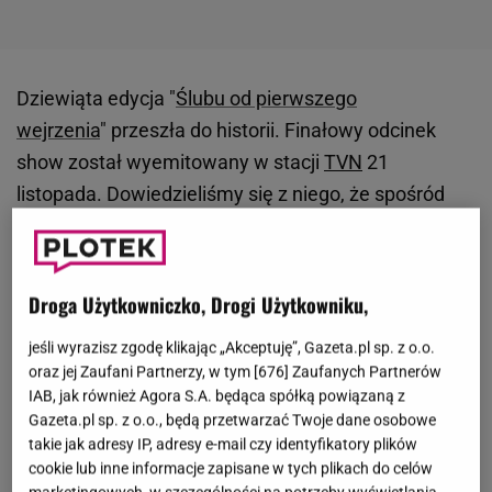
Dziewiąta edycja "
Ślubu od pierwszego
wejrzenia
" przeszła do historii. Finałowy odcinek
show został wyemitowany w stacji
TVN
21
listopada. Dowiedzieliśmy się z niego, że spośród
trzech
par, dwie zdecydowały się pozostać w
małżeństwie. Od czasu kręcenia epizodu minęło już
jednak trochę czasu, który zdołał zweryfikować
Droga Użytkowniczko, Drogi Użytkowniku,
relacje uczestników.
Wiemy już, że Magda i Krzysiek
jeśli wyrazisz zgodę klikając „Akceptuję”, Gazeta.pl sp. z o.o.
w lipcu 2023 roku postanowili się rozstać.
oraz jej Zaufani Partnerzy, w tym [
676
] Zaufanych Partnerów
Mężczyzna opublikował na Instagramie obszerny
IAB, jak również Agora S.A. będąca spółką powiązaną z
post, w którym objaśnił widzom obecną sytuację, nie
Gazeta.pl sp. z o.o., będą przetwarzać Twoje dane osobowe
takie jak adresy IP, adresy e-mail czy identyfikatory plików
wchodząc jednak w szczegóły.
Niedługo po nim
cookie lub inne informacje zapisane w tych plikach do celów
swój wpis zamieściła Magda, ale - ku rozczarowaniu
marketingowych, w szczególności na potrzeby wyświetlania