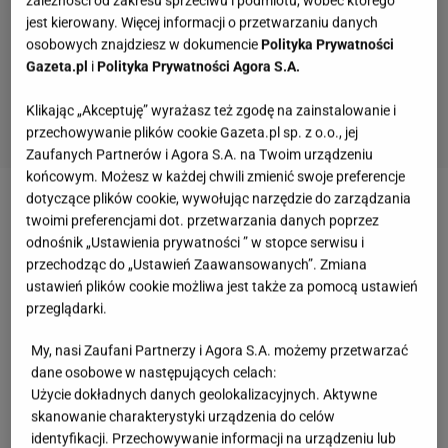
zależności od zakresu sprzeciwu i podmiotu, wobec którego
jest kierowany. Więcej informacji o przetwarzaniu danych
osobowych znajdziesz w dokumencie
Polityka Prywatności
Gazeta.pl
i
Polityka Prywatności Agora S.A.
Klikając „Akceptuję” wyrażasz też zgodę na zainstalowanie i
przechowywanie plików cookie Gazeta.pl sp. z o.o., jej
Zaufanych Partnerów i Agora S.A. na Twoim urządzeniu
końcowym. Możesz w każdej chwili zmienić swoje preferencje
dotyczące plików cookie, wywołując narzędzie do zarządzania
Zobacz wideo
Małgorzata Ohme o hejcie po
twoimi preferencjami dot. przetwarzania danych poprzez
"Milionerach": Nie zgłosiłam się tam, bo uważam, że
odnośnik „Ustawienia prywatności ” w stopce serwisu i
przechodząc do „Ustawień Zaawansowanych”. Zmiana
jestem omnibusem
ustawień plików cookie możliwa jest także za pomocą ustawień
przeglądarki.
"Milionerzy". Pytanie o polskie przysłowie.
My, nasi Zaufani Partnerzy i Agora S.A. możemy przetwarzać
Uczestnik miał z nim problem
dane osobowe w następujących celach:
Użycie dokładnych danych geolokalizacyjnych. Aktywne
Pan Przemysław napotkał trudności już przy
skanowanie charakterystyki urządzenia do celów
identyfikacji. Przechowywanie informacji na urządzeniu lub
pierwszym pytaniu. Na pozór łatwa kategoria bardzo