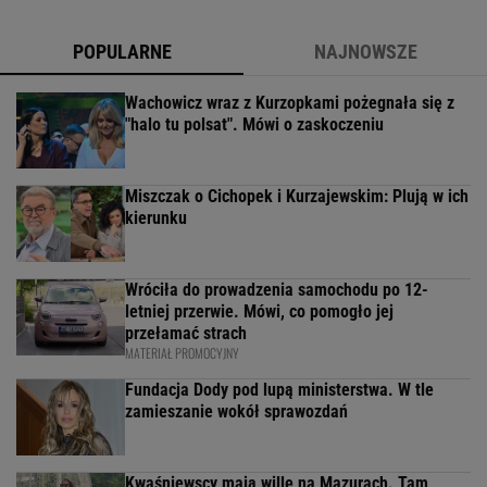
POPULARNE
NAJNOWSZE
Wachowicz wraz z Kurzopkami pożegnała się z
"halo tu polsat". Mówi o zaskoczeniu
Miszczak o Cichopek i Kurzajewskim: Plują w ich
kierunku
Wróciła do prowadzenia samochodu po 12-
letniej przerwie. Mówi, co pomogło jej
przełamać strach
MATERIAŁ PROMOCYJNY
Fundacja Dody pod lupą ministerstwa. W tle
zamieszanie wokół sprawozdań
Kwaśniewscy mają willę na Mazurach. Tam