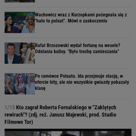
Wachowicz wraz z Kurzopkami pożegnała się z
"halo tu polsat". Mówi o zaskoczeniu
Rafał Brzozowski wydał fortunę na wesele?
Odsłania kulisy. "Było trochę zamieszania"
Po ramówce Polsatu. Ida przejmuje stację, w
ofercie hity, ale nie wszystkie gwiazdy pokazały
klasę
1/15
Kto zagrał Roberta Fornalskiego w "Zaklętych
rewirach"? (zdj. reż. Janusz Majewski, prod. Studio
Filmowe Tor)