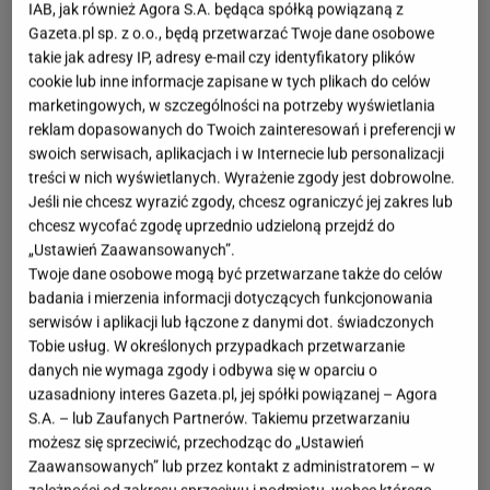
IAB, jak również Agora S.A. będąca spółką powiązaną z
Gazeta.pl sp. z o.o., będą przetwarzać Twoje dane osobowe
takie jak adresy IP, adresy e-mail czy identyfikatory plików
cookie lub inne informacje zapisane w tych plikach do celów
marketingowych, w szczególności na potrzeby wyświetlania
reklam dopasowanych do Twoich zainteresowań i preferencji w
swoich serwisach, aplikacjach i w Internecie lub personalizacji
treści w nich wyświetlanych. Wyrażenie zgody jest dobrowolne.
Jeśli nie chcesz wyrazić zgody, chcesz ograniczyć jej zakres lub
chcesz wycofać zgodę uprzednio udzieloną przejdź do
„Ustawień Zaawansowanych”.
Twoje dane osobowe mogą być przetwarzane także do celów
badania i mierzenia informacji dotyczących funkcjonowania
serwisów i aplikacji lub łączone z danymi dot. świadczonych
Tobie usług. W określonych przypadkach przetwarzanie
danych nie wymaga zgody i odbywa się w oparciu o
uzasadniony interes Gazeta.pl, jej spółki powiązanej – Agora
S.A. – lub Zaufanych Partnerów. Takiemu przetwarzaniu
możesz się sprzeciwić, przechodząc do „Ustawień
Zaawansowanych” lub przez kontakt z administratorem – w