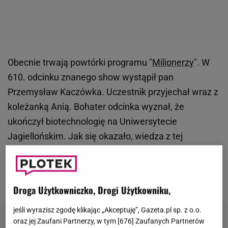
Obecnie trwają powtórki programu "
Milionerzy
". W
610. odcinku znanego show wystąpił pan
Przemysław Kaczówka. Uczestnik przyjechał wraz z
koleżanką Anią. Bohater odcinka wyznał, że
ukończył biotechnologię na Uniwersytecie
Jagiellońskim. Jak się okazało, wiedza z tej
dziedziny nie przydała mu się w walce o milion.
Trudności sprawiła mu jednak pozornie łatwa
kategoria.
Droga Użytkowniczko, Drogi Użytkowniku,
jeśli wyrazisz zgodę klikając „Akceptuję”, Gazeta.pl sp. z o.o.
oraz jej Zaufani Partnerzy, w tym [
676
] Zaufanych Partnerów