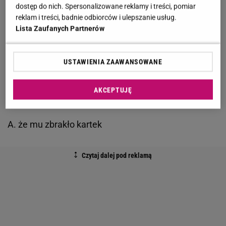
dostęp do nich. Spersonalizowane reklamy i treści, pomiar
go zaskoczyła. Jak sam przyznał, nie znał
reklam i treści, badnie odbiorców i ulepszanie usług.
odpowiedzi na to pytanie. "Zawsze myślałem, że
Lista Zaufanych Partnerów
przysłowia to jest świetna kategoria (...) bo je
kojarzę. A tu się okazuje, że nie - wyznał bohater
USTAWIENIA ZAAWANSOWANE
odcinka. Pytanie brzmiało:Dokończ przysłowie:
"Powiedział nam Bartek...". Dla pana Przemysława
AKCEPTUJĘ
zostały przygotowane cztery możliwe warianty.
A. że mu zbrakło kartek