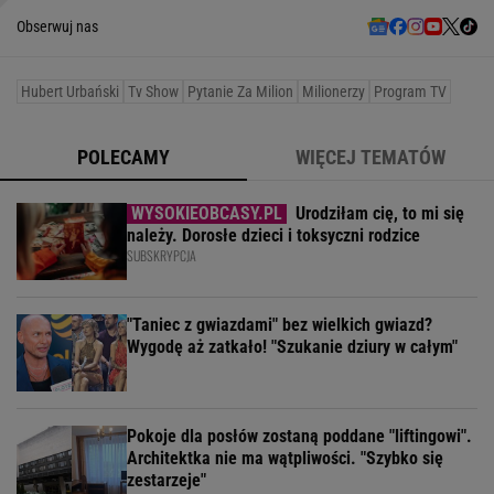
Obserwuj nas
Hubert Urbański
Tv Show
Pytanie Za Milion
Milionerzy
Program TV
POLECAMY
WIĘCEJ TEMATÓW
Urodziłam cię, to mi się
należy. Dorosłe dzieci i toksyczni rodzice
SUBSKRYPCJA
"Taniec z gwiazdami" bez wielkich gwiazd?
Wygodę aż zatkało! "Szukanie dziury w całym"
Pokoje dla posłów zostaną poddane "liftingowi".
Architektka nie ma wątpliwości. "Szybko się
zestarzeje"