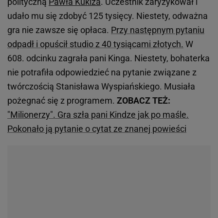
polityczną
Pawła Kukiza
. Uczestnik zaryzykował i
udało mu się zdobyć 125 tysięcy. Niestety, odważna
gra nie zawsze się opłaca.
Przy następnym pytaniu
odpadł i opuścił studio z 40 tysiącami złotych.
W
608. odcinku zagrała pani Kinga. Niestety, bohaterka
nie potrafiła odpowiedzieć na pytanie związane z
twórczością Stanisława Wyspiańskiego. Musiała
pożegnać się z programem.
ZOBACZ TEŻ:
"Milionerzy". Gra szła pani Kindze jak po maśle.
Pokonało ją pytanie o cytat ze znanej powieści