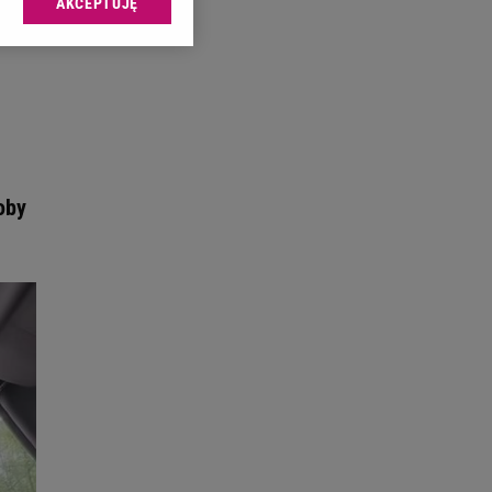
o
AKCEPTUJĘ
l sp. z o.o., jej
ić swoje preferencje
arzania danych poprzez
ych”. Zmiana ustawień
ach:
 celów identyfikacji.
omiar reklam i treści,
oby