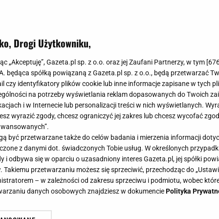
ko, Drogi Użytkowniku,
jąc „Akceptuję”, Gazeta.pl sp. z o.o. oraz jej Zaufani Partnerzy, w tym [
67
.A. będąca spółką powiązaną z Gazeta.pl sp. z o.o., będą przetwarzać T
ail czy identyfikatory plików cookie lub inne informacje zapisane w tych p
gólności na potrzeby wyświetlania reklam dopasowanych do Twoich zain
acjach i w Internecie lub personalizacji treści w nich wyświetlanych. Wyr
cesz wyrazić zgody, chcesz ograniczyć jej zakres lub chcesz wycofać zgo
aawansowanych”.
 być przetwarzane także do celów badania i mierzenia informacji dot
 łączone z danymi dot. świadczonych Tobie usług. W określonych przypad
i odbywa się w oparciu o uzasadniony interes Gazeta.pl, jej spółki powi
. Takiemu przetwarzaniu możesz się sprzeciwić, przechodząc do „Ust
nistratorem – w zależności od zakresu sprzeciwu i podmiotu, wobec które
etwarzaniu danych osobowych znajdziesz w dokumencie
Polityka Prywatn
ńska ostrzega: Nigdy nie wsiadaj z