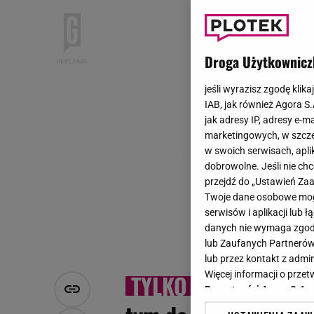
Droga Użytkownicz
jeśli wyrazisz zgodę klika
IAB, jak również Agora S
jak adresy IP, adresy e-m
marketingowych, w szcze
w swoich serwisach, aplik
dobrowolne. Jeśli nie ch
przejdź do „Ustawień Z
Twoje dane osobowe mogą
serwisów i aplikacji lub
danych nie wymaga zgody 
lub Zaufanych Partnerów
lub przez kontakt z admi
Więcej informacji o prz
Kami
Prywatności Agora S.A.