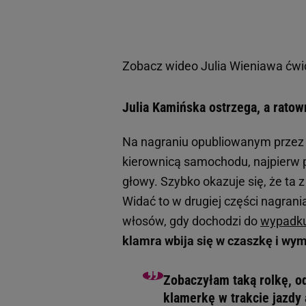
Zobacz wideo
Julia Wieniawa ćwic
Julia Kamińska ostrzega, a rato
Na nagraniu opubliowanym przez J
kierownicą samochodu, najpierw p
głowy. Szybko okazuje się, że ta 
Widać to w drugiej części nagrania
włosów, gdy dochodzi do
wypadk
klamra wbija się w czaszkę i wy
Zobaczyłam taką rolkę, o
klamerkę w trakcie jazdy 