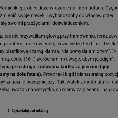
i Kamińskiej zrobiło duże wrażenie na internautach. Część
zmienić swoje nawyki i wybór ozdoby do włosów przed
i się swoimi przeżyciami i doświadczeniem.
az tak nie przywaliłam głową przy hamowaniu, teraz za
dąc autem, mnie uwierała, a dziś widzę ten film... Dzięki"
sy plastikową czarną klamrą. Nie pomyślałam o tym", "A 
rą, córka (16 l.) zwróciłam mi uwagę, abym ją zdjęła",
ejną przestrogę: zrolowana kurtka za plecami (gdy
amy na dole fotela).
Przez taki błąd i nienaturalną pozyc
ył znacznie poważniejszy. Taki wałek z materiału to rea
zeba uważać na wszystko, co mamy za plecami i na głowi