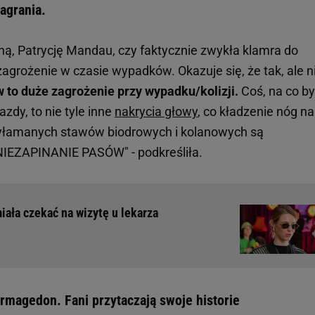
agrania.
ą, Patrycję Mandau, czy faktycznie zwykła klamra do
grożenie w czasie wypadków. Okazuje się, że tak, ale n
 to duże zagrożenie przy wypadku/kolizji.
Coś, na co b
zdy, to nie tyle inne
nakrycia głowy
, co kładzenie nóg na
wyłamanych stawów biodrowych i kolanowych są
NIEZAPINANIE PASÓW" - podkreśliła.
iała czekać na wizytę u lekarza
rmagedon. Fani przytaczają swoje historie