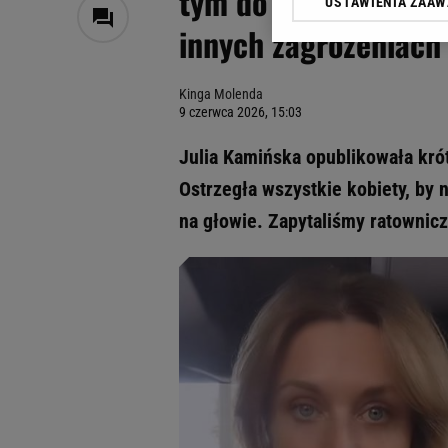
tym do auta. Ratown
USTAWIENIA ZAA
Klikając „Akceptuję” wyra
innych zagrożeniach
Zaufanych Partnerów i A
dotyczące plików cookie,
odnośnik „Ustawienia pr
Kinga Molenda
plików cookie możliwa je
9 czerwca 2026, 15:03
My, nasi Zaufani Partne
Julia Kamińska opublikowała krót
Użycie dokładnych danych
Przechowywanie informacji
Ostrzegła wszystkie kobiety, by
badnie odbiorców i uleps
na głowie. Zapytaliśmy ratownic