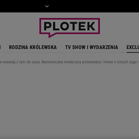
ZIECKO
MOTO
I
RODZINA KRÓLEWSKA
TV SHOW I WYDARZENIA
EXCL
e wsiadaj z tym do auta. Ratowniczka medyczna potwierdza i mówi o innych zagr