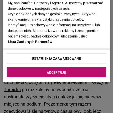
My, nasi Zaufani Partnerzy i Agora S.A. możemy przetwarzać
dane osobowe w następujących celach:
Użycie dokładnych danych geolokalizacyjnych. Aktywne
skanowanie charakterystyki urządzenia do celów
identyfikacji. Przechowywanie informacji na urządzeniu lub
dostęp do nich. Spersonalizowane reklamy i treści, pomiar
reklam i treści, badnie odbiorców i ulepszanie usług.
Zobacz wideo
Torbicka już gotowa na Cannes
Lista Zaufanych Partnerów
Grażyna Torbicka w zimowej odsłonie. Tak zadbała
USTAWIENIA ZAAWANSOWANE
o proporcje
AKCEPTUJĘ
O komentarz w sprawie zimowej stylizacji
dziennikarki zapytaliśmy Michała Musiała. -
Grażyna
Torbicka
po raz kolejny udowodniła, że ma
doskonałe wyczucie stylu i należy jej się pierwsze
miejsce na podium. Prezenterka tym razem
zdecydowała się na typowo casualowy look, lecz