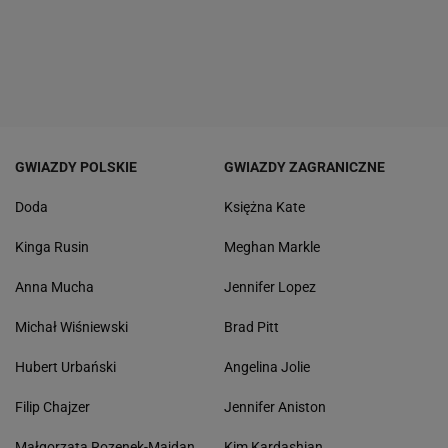
GWIAZDY POLSKIE
GWIAZDY ZAGRANICZNE
Doda
Księżna Kate
Kinga Rusin
Meghan Markle
Anna Mucha
Jennifer Lopez
Michał Wiśniewski
Brad Pitt
Hubert Urbański
Angelina Jolie
Filip Chajzer
Jennifer Aniston
Małgorzata Rozenek-Majdan
Kim Kardashian