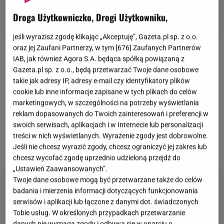
Droga Użytkowniczko, Drogi Użytkowniku,
jeśli wyrazisz zgodę klikając „Akceptuję”, Gazeta.pl sp. z o.o.
oraz jej Zaufani Partnerzy, w tym [
676
] Zaufanych Partnerów
IAB, jak również Agora S.A. będąca spółką powiązaną z
Grażyna Torbicka
wiele razy zachwyciła nas
Gazeta.pl sp. z o.o., będą przetwarzać Twoje dane osobowe
wieczorowymi stylizacjami
, czyli sukniami do ziemi z
takie jak adresy IP, adresy e-mail czy identyfikatory plików
minimalistycznymi dodatkami. Dziennikarka zimą
cookie lub inne informacje zapisane w tych plikach do celów
marketingowych, w szczególności na potrzeby wyświetlania
również prezentuje się szykownie i dba o to, aby
reklam dopasowanych do Twoich zainteresowań i preferencji w
każdy detal ze sobą współgrał. Stylista przyjrzał się
swoich serwisach, aplikacjach i w Internecie lub personalizacji
kreacji Torbickiej i wydał jasny werdykt. Jesteście
treści w nich wyświetlanych. Wyrażenie zgody jest dobrowolne.
ciekawi jego opinii?
Jeśli nie chcesz wyrazić zgody, chcesz ograniczyć jej zakres lub
chcesz wycofać zgodę uprzednio udzieloną przejdź do
„Ustawień Zaawansowanych”.
Twoje dane osobowe mogą być przetwarzane także do celów
badania i mierzenia informacji dotyczących funkcjonowania
serwisów i aplikacji lub łączone z danymi dot. świadczonych
Tobie usług. W określonych przypadkach przetwarzanie
danych nie wymaga zgody i odbywa się w oparciu o