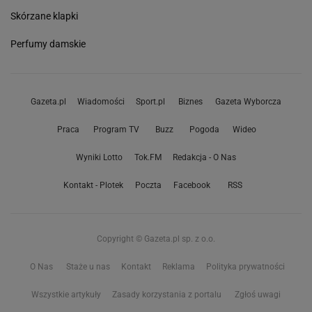
Skórzane klapki
Perfumy damskie
Gazeta.pl
Wiadomości
Sport.pl
Biznes
Gazeta Wyborcza
Praca
Program TV
Buzz
Pogoda
Wideo
Wyniki Lotto
Tok.FM
Redakcja - O Nas
Kontakt - Plotek
Poczta
Facebook
RSS
Copyright © Gazeta.pl sp. z o.o.
O Nas
Staże u nas
Kontakt
Reklama
Polityka prywatności
Wszystkie artykuły
Zasady korzystania z portalu
Zgłoś uwagi