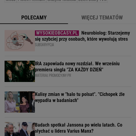
POLECAMY
WIĘCEJ TEMATÓW
Neurobiolog: Starzejemy
się szybciej przy osobach, które wywołują stres
SUBSKRYPCJA
IRA zapowiada nowy rozdział. We wrześniu
premiera singla "ZA KAŻDY DZIEŃ"
MATERIAŁ PROMOCYJNY PR
Kulisy zmian w "halo tu polsat". "Cichopek źle
wypadła w badaniach"
Badach spotkał Jansona po wielu latach. Co
słychać u lidera Varius Manx?