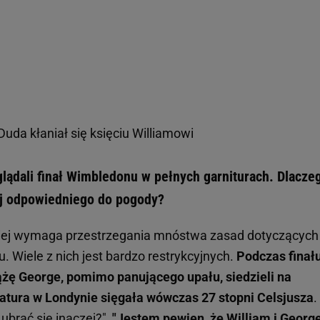
uda kłaniał się księciu Williamowi
glądali finał Wimbledonu w pełnych garniturach. Dlacze
ej odpowiedniego do pogody?
kiej wymaga przestrzegania mnóstwa zasad dotyczących
. Wiele z nich jest bardzo restrykcyjnych.
Podczas finał
ążę George, pomimo panującego upału, siedzieli na
atura w Londynie sięgała wówczas 27 stopni Celsjusza
.
ubrać się inaczej?",
"Jestem pewien, że William i Georg