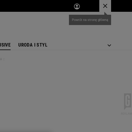
USIVE
URODA I STYL
ła głos