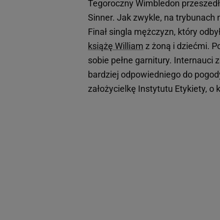
Tegoroczny Wimbledon przeszedł ju
Sinner. Jak zwykle, na trybunach 
Finał singla mężczyzn, który odbył
książę William
z żoną i dziećmi. P
sobie pełne garnitury. Internauci 
bardziej odpowiedniego do pogody.
założycielkę Instytutu Etykiety, o