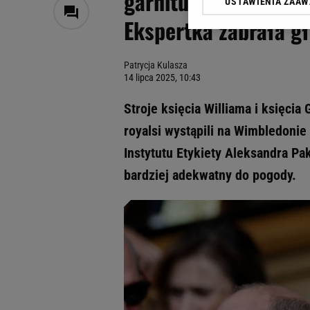
garniturach. Fani gr
USTAWIENIA ZAA
Klikając „Akceptuję” wyra
Ekspertka zabrała g
Zaufanych Partnerów i A
dotyczące plików cookie,
odnośnik „Ustawienia pr
Patrycja Kulasza
plików cookie możliwa je
14 lipca 2025, 10:43
My, nasi Zaufani Partne
Stroje księcia Williama i księci
Użycie dokładnych danych
Przechowywanie informacji
royalsi wystąpili na Wimbledonie 
badnie odbiorców i uleps
Instytutu Etykiety Aleksandra Pa
bardziej adekwatny do pogody.