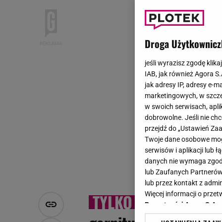
Droga Użytkownicz
jeśli wyrazisz zgodę klika
IAB, jak również Agora S
jak adresy IP, adresy e-m
marketingowych, w szcze
w swoich serwisach, aplik
dobrowolne. Jeśli nie ch
przejdź do „Ustawień Z
Twoje dane osobowe mogą
serwisów i aplikacji lub
danych nie wymaga zgody 
lub Zaufanych Partnerów
lub przez kontakt z admi
Więcej informacji o prz
Był 
Prywatności Agora S.A.