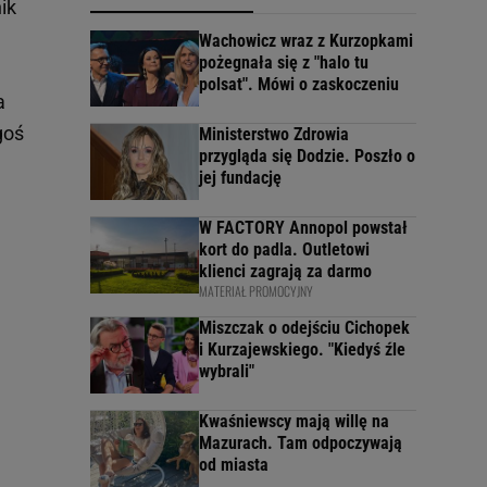
ik
Wachowicz wraz z Kurzopkami
pożegnała się z "halo tu
polsat". Mówi o zaskoczeniu
a
goś
Ministerstwo Zdrowia
przygląda się Dodzie. Poszło o
jej fundację
W FACTORY Annopol powstał
kort do padla. Outletowi
klienci zagrają za darmo
MATERIAŁ PROMOCYJNY
Miszczak o odejściu Cichopek
i Kurzajewskiego. "Kiedyś źle
wybrali"
Kwaśniewscy mają willę na
Mazurach. Tam odpoczywają
od miasta