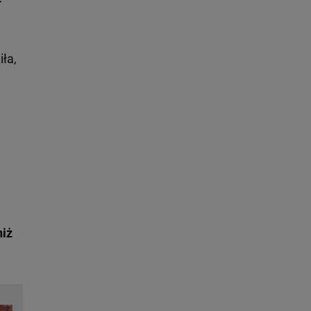
iła,
niż