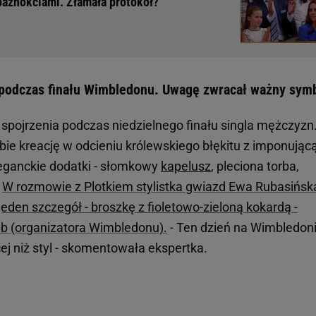
paznokciami. Złamała protokół?
 podczas finału Wimbledonu. Uwagę zwracał ważny sym
spojrzenia podczas niedzielnego finału singla mężczyzn
bie kreację w odcieniu królewskiego błękitu z imponując
leganckie dodatki - słomkowy
kapelusz
, pleciona torba,
.
W rozmowie z Plotkiem stylistka gwiazd Ewa Rubasińsk
jeden szczegół - broszkę z fioletowo-zieloną kokardą -
lub (organizatora Wimbledonu).
- Ten dzień na Wimbledon
ej niż styl - skomentowała ekspertka.