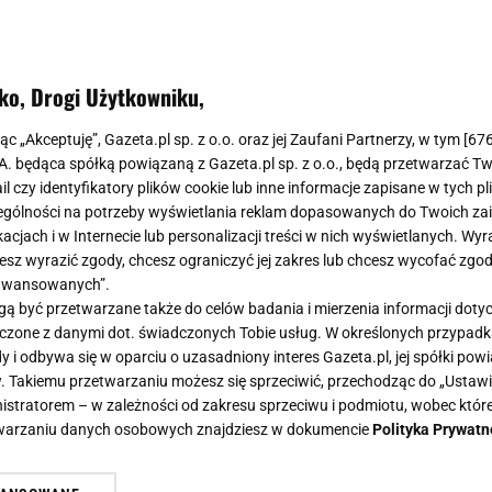
ko, Drogi Użytkowniku,
jąc „Akceptuję”, Gazeta.pl sp. z o.o. oraz jej Zaufani Partnerzy, w tym [
67
.A. będąca spółką powiązaną z Gazeta.pl sp. z o.o., będą przetwarzać T
ail czy identyfikatory plików cookie lub inne informacje zapisane w tych p
gólności na potrzeby wyświetlania reklam dopasowanych do Twoich zain
acjach i w Internecie lub personalizacji treści w nich wyświetlanych. Wyr
cesz wyrazić zgody, chcesz ograniczyć jej zakres lub chcesz wycofać zgo
aawansowanych”.
 być przetwarzane także do celów badania i mierzenia informacji dot
 łączone z danymi dot. świadczonych Tobie usług. W określonych przypad
i odbywa się w oparciu o uzasadniony interes Gazeta.pl, jej spółki powi
. Takiemu przetwarzaniu możesz się sprzeciwić, przechodząc do „Ust
nistratorem – w zależności od zakresu sprzeciwu i podmiotu, wobec które
etwarzaniu danych osobowych znajdziesz w dokumencie
Polityka Prywatn
upał, a William i George w