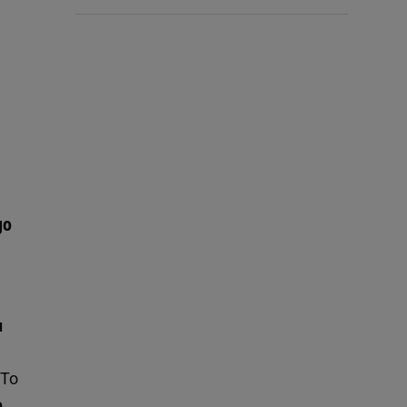
go
u
 To
e