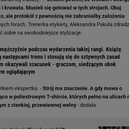
i krawata. Musieli się gotować w tych strojach. Obaj
, ale protokół z pewnością nie zabraniałby założenia
nych forach. Trenerka etykiety, Aleksandra Pakuła zdradz
ić sobie na swobodniejsze stylizacje.
 mężczyźnie podczas wydarzenia takiej rangi. Książę
ą następcami tronu i stosują się do sztywnych zasad
em okazywali szacunek - graczom, siedzącym obok
ym oglądającym
tkiem ekspertka. -
Strój ma znaczenie. A gdy mowa o
ąco w poliestrowym T-shircie, których pełno na ulicach 
tym z cienkiej, przewiewnej wełny
- dodała.