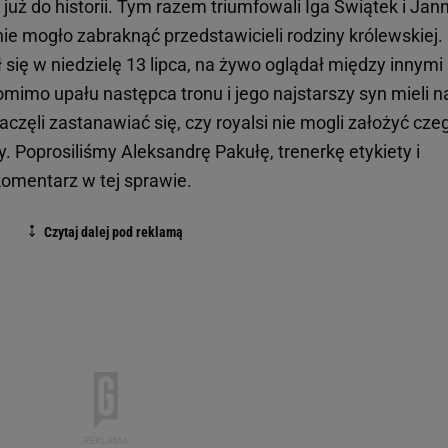
ż do historii. Tym razem triumfowali Iga Świątek i Jann
nie mogło zabraknąć przedstawicieli rodziny królewskiej.
 się w niedzielę 13 lipca, na żywo oglądał między innymi
omimo upału następca tronu i jego najstarszy syn mieli n
zaczęli zastanawiać się, czy royalsi nie mogli założyć cze
 Poprosiliśmy Aleksandrę Pakułę, trenerkę etykiety i
 komentarz w tej sprawie.