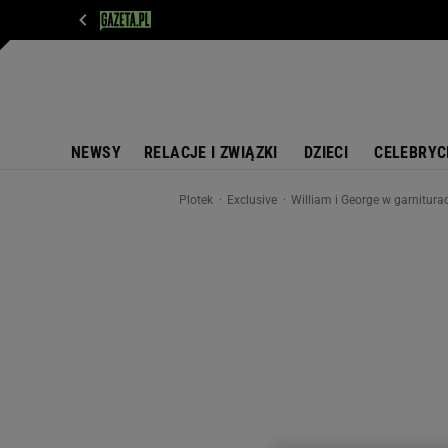
WIADOMOŚCI
NEXT
SPORT
PLOTEK
D
NEWSY
RELACJE I ZWIĄZKI
DZIECI
CELEBRYC
Plotek
Exclusive
William i George w garnitura