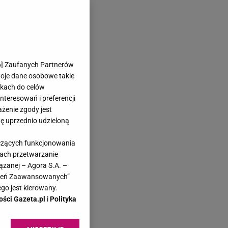
6
] Zaufanych Partnerów
woje dane osobowe takie
likach do celów
teresowań i preferencji
ażenie zgody jest
dę uprzednio udzieloną
yczących funkcjonowania
kach przetwarzanie
ązanej – Agora S.A. –
awień Zaawansowanych”
go jest kierowany.
ości Gazeta.pl
i
Polityka