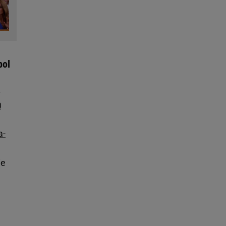
bol
.
ą
a-
ie