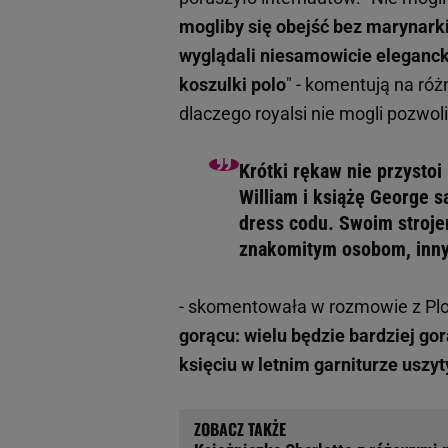
mogliby się obejść bez marynarki 
wyglądali niesamowicie elegancko
koszulki polo
" - komentują na róż
dlaczego royalsi nie mogli pozwol
Krótki rękaw nie przystoi
William i książę George s
dress codu. Swoim stroj
znakomitym osobom, inn
- skomentowała w rozmowie z Plo
gorącu: wielu będzie bardziej gor
księciu w letnim garniturze uszy