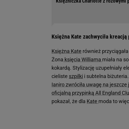
Księżniczka Charlotte z różowymi 
Księżna Kate zachwyciła kreacją
Księżna Kate
również przyciągała 
Żona
księcia Williama
miała na so
kokardą. Stylizację uzupełniały e
cieliste
szpilki
i subtelna biżuteria
Ianiro zwróciła uwagę na jeszcze 
oficjalną przypinką All England C
pokazał, że dla
Kate
moda to więc