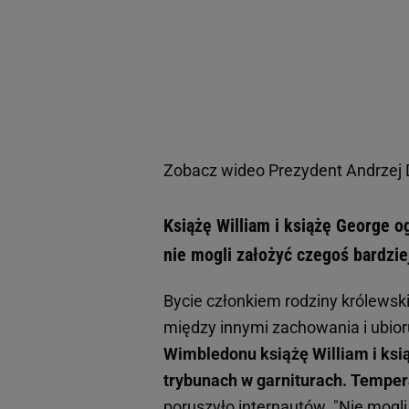
Zobacz wideo
Prezydent Andrzej D
Książę William i książę George o
nie mogli założyć czegoś bardzi
Bycie członkiem rodziny królews
między innymi zachowania i ubioru
Wimbledonu książę William i ksi
trybunach w garniturach. Temper
poruszyło internautów. "Nie mogli 