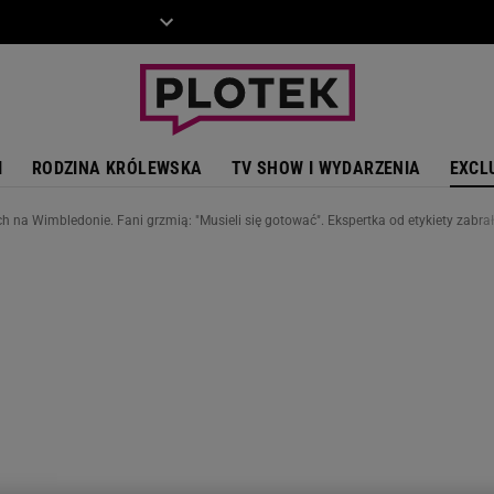
ZIECKO
MOTO
I
RODZINA KRÓLEWSKA
TV SHOW I WYDARZENIA
EXCL
ch na Wimbledonie. Fani grzmią: "Musieli się gotować". Ekspertka od etykiety zabra