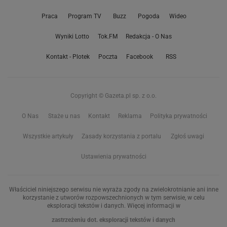
Praca
Program TV
Buzz
Pogoda
Wideo
Wyniki Lotto
Tok.FM
Redakcja - O Nas
Kontakt - Plotek
Poczta
Facebook
RSS
Copyright © Gazeta.pl sp. z o.o.
O Nas
Staże u nas
Kontakt
Reklama
Polityka prywatności
Wszystkie artykuły
Zasady korzystania z portalu
Zgłoś uwagi
Ustawienia prywatności
Właściciel niniejszego serwisu nie wyraża zgody na zwielokrotnianie ani inne
korzystanie z utworów rozpowszechnionych w tym serwisie, w celu
eksploracji tekstów i danych. Więcej informacji w
zastrzeżeniu dot. eksploracji tekstów i danych