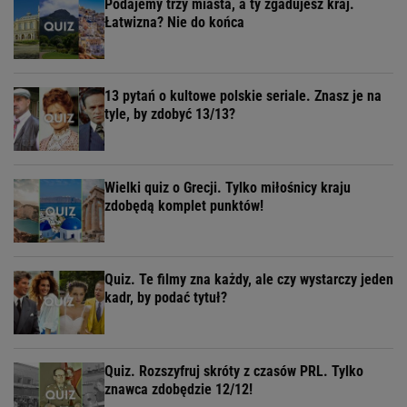
Podajemy trzy miasta, a ty zgadujesz kraj.
Łatwizna? Nie do końca
13 pytań o kultowe polskie seriale. Znasz je na
tyle, by zdobyć 13/13?
Wielki quiz o Grecji. Tylko miłośnicy kraju
zdobędą komplet punktów!
Quiz. Te filmy zna każdy, ale czy wystarczy jeden
kadr, by podać tytuł?
Quiz. Rozszyfruj skróty z czasów PRL. Tylko
znawca zdobędzie 12/12!