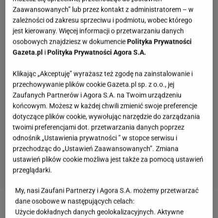
Zaawansowanych” lub przez kontakt z administratorem – w
zależności od zakresu sprzeciwu i podmiotu, wobec którego
jest kierowany. Więcej informacji o przetwarzaniu danych
osobowych znajdziesz w dokumencie
Polityka Prywatności
Gazeta.pl
i
Polityka Prywatności Agora S.A.
Klikając „Akceptuję” wyrażasz też zgodę na zainstalowanie i
przechowywanie plików cookie Gazeta.pl sp. z o.o., jej
Zaufanych Partnerów i Agora S.A. na Twoim urządzeniu
końcowym. Możesz w każdej chwili zmienić swoje preferencje
dotyczące plików cookie, wywołując narzędzie do zarządzania
twoimi preferencjami dot. przetwarzania danych poprzez
odnośnik „Ustawienia prywatności ” w stopce serwisu i
przechodząc do „Ustawień Zaawansowanych”. Zmiana
ustawień plików cookie możliwa jest także za pomocą ustawień
przeglądarki.
My, nasi Zaufani Partnerzy i Agora S.A. możemy przetwarzać
Te piosenki huczały na każdym weselu w PRL-u!
dane osobowe w następujących celach:
Znasz ich teksty? Sprawdź
Użycie dokładnych danych geolokalizacyjnych. Aktywne