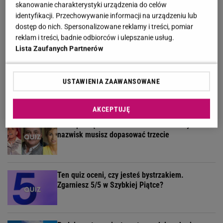
skanowanie charakterystyki urządzenia do celów
identyfikacji. Przechowywanie informacji na urządzeniu lub
Jak dobrze pamiętasz polskie seriale sprzed lat?
dostęp do nich. Spersonalizowane reklamy i treści, pomiar
Sprawdź się!
reklam i treści, badnie odbiorców i ulepszanie usług.
Lista Zaufanych Partnerów
Quiz z ortografii dla prymusów. Sprawdź, czy
USTAWIENIA ZAAWANSOWANE
potrafisz zapisać te wyrazy
AKCEPTUJĘ
Masz pamięć do imion? Do dwóch sławnych
nazwisk musisz dopasować trzecie
Ten quiz oceni, czy jesteś bystrzakiem.
Zgarniesz 5/5 w Szybkiej Piątce?