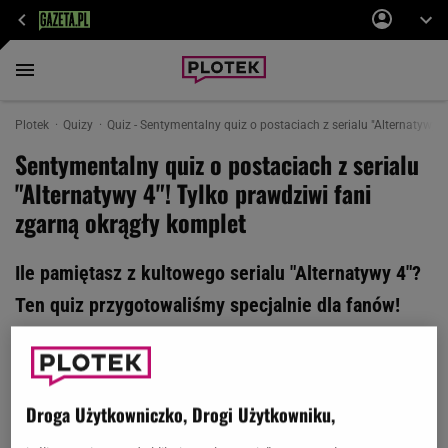
Plotek
Quizy
Quiz - Sentymentalny quiz o postaciach z serialu "Alternatywy 4
Sentymentalny quiz o postaciach z serialu
"Alternatywy 4"! Tylko prawdziwi fani
zgarną okrągły komplet
Ile pamiętasz z kultowego serialu "Alternatywy 4"?
Ten quiz przygotowaliśmy specjalnie dla fanów!
Jeśli chcesz zdobyć komplet, musisz wykazać się
świetną pamięcią do szczegółów. Podejmij
wyzwanie i odpowiedz na 11 podchwytliwych pytań!
Droga Użytkowniczko, Drogi Użytkowniku,