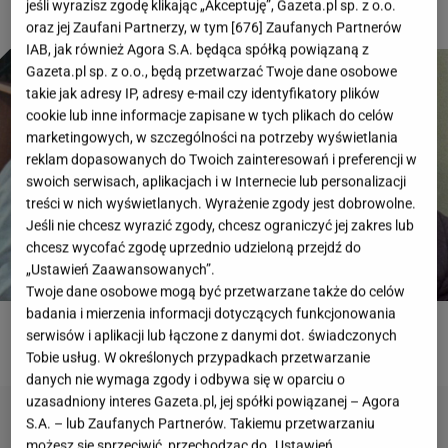
jeśli wyrazisz zgodę klikając „Akceptuję”, Gazeta.pl sp. z o.o.
oraz jej Zaufani Partnerzy, w tym [
676
] Zaufanych Partnerów
IAB, jak również Agora S.A. będąca spółką powiązaną z
Gazeta.pl sp. z o.o., będą przetwarzać Twoje dane osobowe
takie jak adresy IP, adresy e-mail czy identyfikatory plików
cookie lub inne informacje zapisane w tych plikach do celów
marketingowych, w szczególności na potrzeby wyświetlania
reklam dopasowanych do Twoich zainteresowań i preferencji w
swoich serwisach, aplikacjach i w Internecie lub personalizacji
treści w nich wyświetlanych. Wyrażenie zgody jest dobrowolne.
Jeśli nie chcesz wyrazić zgody, chcesz ograniczyć jej zakres lub
chcesz wycofać zgodę uprzednio udzieloną przejdź do
„Ustawień Zaawansowanych”.
Twoje dane osobowe mogą być przetwarzane także do celów
badania i mierzenia informacji dotyczących funkcjonowania
serwisów i aplikacji lub łączone z danymi dot. świadczonych
ROZWIĄŻ QUIZ
Tobie usług. W określonych przypadkach przetwarzanie
danych nie wymaga zgody i odbywa się w oparciu o
uzasadniony interes Gazeta.pl, jej spółki powiązanej – Agora
S.A. – lub Zaufanych Partnerów. Takiemu przetwarzaniu
możesz się sprzeciwić, przechodząc do „Ustawień