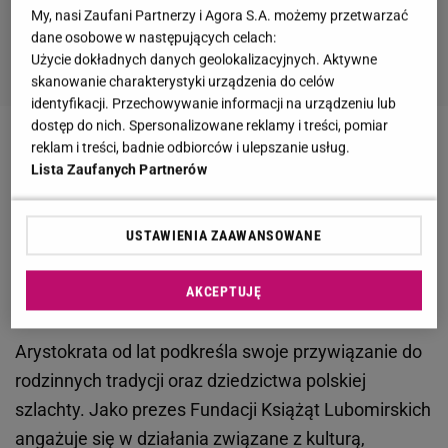
My, nasi Zaufani Partnerzy i Agora S.A. możemy przetwarzać
dane osobowe w następujących celach:
Użycie dokładnych danych geolokalizacyjnych. Aktywne
skanowanie charakterystyki urządzenia do celów
identyfikacji. Przechowywanie informacji na urządzeniu lub
dostęp do nich. Spersonalizowane reklamy i treści, pomiar
reklam i treści, badnie odbiorców i ulepszanie usług.
Zobacz wideo
Te same firmy, które wpłacają fortunę
Lista Zaufanych Partnerów
na cele charytatywne, nie chcą płacić wyższych
podatków
USTAWIENIA ZAAWANSOWANE
Jan Lubomirski-Lanckoroński o wyższych
AKCEPTUJĘ
podatkach. "Broń Boże!"
Arystokrata od lat podkreśla swoje przywiązanie do
rodzinnych tradycji oraz dziedzictwa polskiej
szlachty. Jako prezes Fundacji Książąt Lubomirskich
angażuje się w działania związane z kulturą,