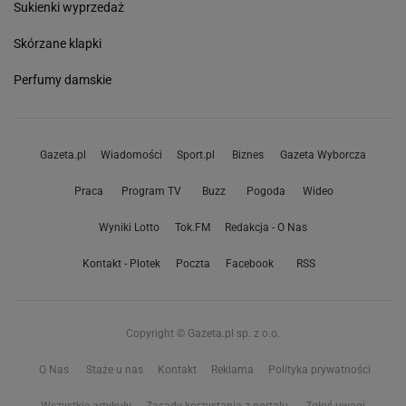
Sukienki wyprzedaż
Skórzane klapki
Perfumy damskie
Gazeta.pl
Wiadomości
Sport.pl
Biznes
Gazeta Wyborcza
Praca
Program TV
Buzz
Pogoda
Wideo
Wyniki Lotto
Tok.FM
Redakcja - O Nas
Kontakt - Plotek
Poczta
Facebook
RSS
Copyright © Gazeta.pl sp. z o.o.
O Nas
Staże u nas
Kontakt
Reklama
Polityka prywatności