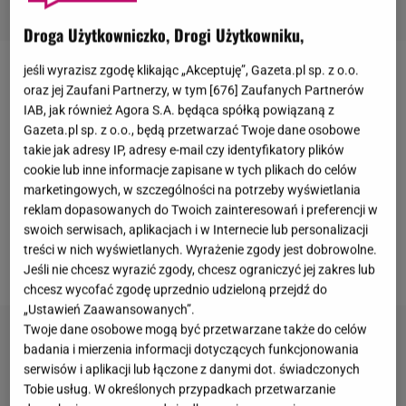
Droga Użytkowniczko, Drogi Użytkowniku,
jeśli wyrazisz zgodę klikając „Akceptuję”, Gazeta.pl sp. z o.o.
Jan Lubomirski-Lanckoroński
po występie w
oraz jej Zaufani Partnerzy, w tym [
676
] Zaufanych Partnerów
programie "Portret" Michała Dziedzica ponownie
IAB, jak również Agora S.A. będąca spółką powiązaną z
Gazeta.pl sp. z o.o., będą przetwarzać Twoje dane osobowe
znalazł się w centrum medialnego zainteresowania.
takie jak adresy IP, adresy e-mail czy identyfikatory plików
W rozmowie poruszył wiele tematów związanych
cookie lub inne informacje zapisane w tych plikach do celów
zarówno z życiem prywatnym, jak i finansami.
marketingowych, w szczególności na potrzeby wyświetlania
reklam dopasowanych do Twoich zainteresowań i preferencji w
Jednym z wątków okazała się jego opinia na temat
swoich serwisach, aplikacjach i w Internecie lub personalizacji
ewentualnego podniesienia podatków dla
treści w nich wyświetlanych. Wyrażenie zgody jest dobrowolne.
najbogatszych obywateli.
Jeśli nie chcesz wyrazić zgody, chcesz ograniczyć jej zakres lub
chcesz wycofać zgodę uprzednio udzieloną przejdź do
„Ustawień Zaawansowanych”.
Twoje dane osobowe mogą być przetwarzane także do celów
badania i mierzenia informacji dotyczących funkcjonowania
serwisów i aplikacji lub łączone z danymi dot. świadczonych
Tobie usług. W określonych przypadkach przetwarzanie