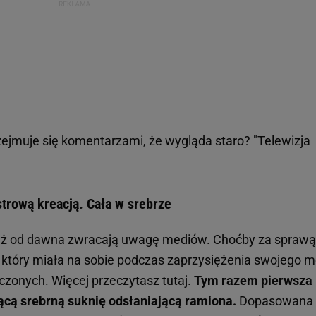
ejmuje się komentarzami, że wygląda staro? "Telewizja
trową kreacją. Cała w srebrze
uż od dawna zwracają uwagę mediów. Choćby za sprawą
, który miała na sobie podczas zaprzysiężenia swojego 
oczonych.
Więcej przeczytasz tutaj.
Tym razem pierwsza
cą srebrną suknię odsłaniającą ramiona.
Dopasowana