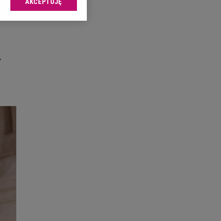
AKCEPTUJĘ
l sp. z o.o., jej
ić swoje preferencje
arzania danych poprzez
ych”. Zmiana ustawień
.
ach:
 celów identyfikacji.
omiar reklam i treści,