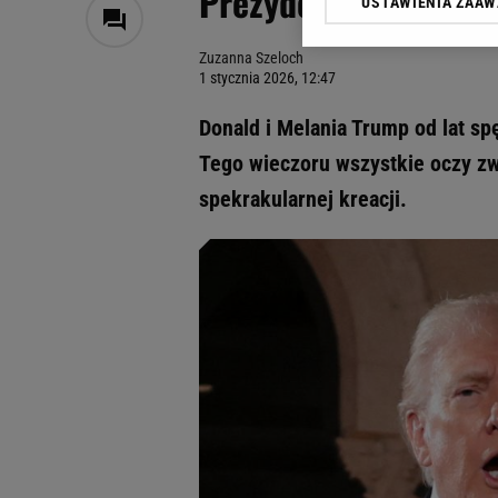
Prezydent USA wyjawi
USTAWIENIA ZAA
Klikając „Akceptuję” wyra
Zaufanych Partnerów i A
Zuzanna Szeloch
dotyczące plików cookie,
1 stycznia 2026, 12:47
odnośnik „Ustawienia pr
plików cookie możliwa je
Donald i Melania Trump od lat sp
My, nasi Zaufani Partne
Tego wieczoru wszystkie oczy zw
Użycie dokładnych danych
spekrakularnej kreacji.
Przechowywanie informacji
badnie odbiorców i uleps