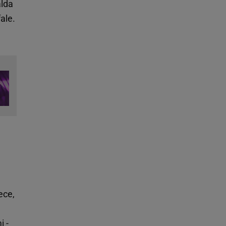
alda
ale.
ece,
i -