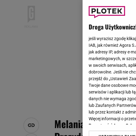
Droga Użytkownicz
jeśli wyrazisz zgodę klika
IAB, jak również Agora S
jak adresy IP, adresy e-m
marketingowych, w szcze
w swoich serwisach, aplik
dobrowolne. Jeśli nie ch
przejdź do „Ustawień Z
Twoje dane osobowe mogą
serwisów i aplikacji lub
danych nie wymaga zgody 
lub Zaufanych Partnerów
lub przez kontakt z admi
Więcej informacji o prz
Melania Trump w syl
Prywatności Agora S.A.