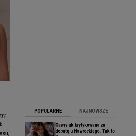
POPULARNE
NAJNOWSZE
tra
ak
Gawryluk krytykowana za
debatę u Nawrockiego. Tak to
esu,