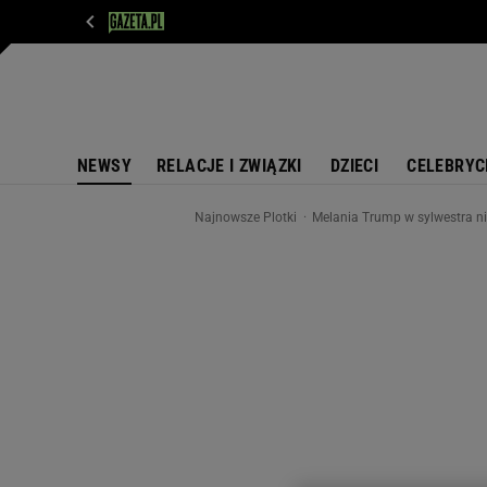
WIADOMOŚCI
NEXT
SPORT
PLOTEK
D
NEWSY
RELACJE I ZWIĄZKI
DZIECI
CELEBRYC
Najnowsze Plotki
Melania Trump w sylwestra ni