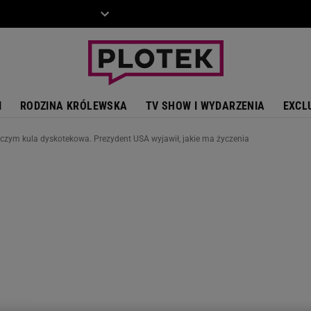
ZIECKO
MOTO
I
RODZINA KRÓLEWSKA
TV SHOW I WYDARZENIA
EXCL
czym kula dyskotekowa. Prezydent USA wyjawił, jakie ma życzenia