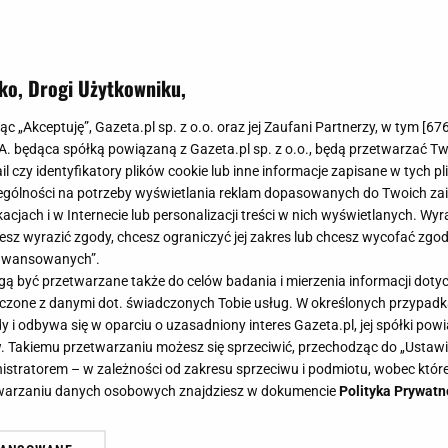
ko, Drogi Użytkowniku,
jąc „Akceptuję”, Gazeta.pl sp. z o.o. oraz jej Zaufani Partnerzy, w tym [
67
.A. będąca spółką powiązaną z Gazeta.pl sp. z o.o., będą przetwarzać T
ail czy identyfikatory plików cookie lub inne informacje zapisane w tych p
gólności na potrzeby wyświetlania reklam dopasowanych do Twoich zain
acjach i w Internecie lub personalizacji treści w nich wyświetlanych. Wyr
cesz wyrazić zgody, chcesz ograniczyć jej zakres lub chcesz wycofać zgo
aawansowanych”.
 być przetwarzane także do celów badania i mierzenia informacji dot
 łączone z danymi dot. świadczonych Tobie usług. W określonych przypad
i odbywa się w oparciu o uzasadniony interes Gazeta.pl, jej spółki powi
. Takiemu przetwarzaniu możesz się sprzeciwić, przechodząc do „Ust
nistratorem – w zależności od zakresu sprzeciwu i podmiotu, wobec które
etwarzaniu danych osobowych znajdziesz w dokumencie
Polityka Prywatn
westra niczym kula dyskotekowa.