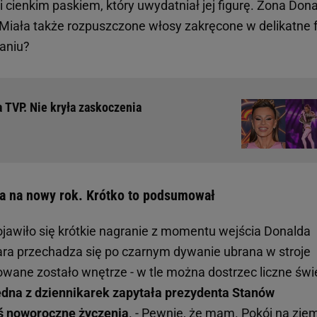
i cienkim paskiem, który uwydatniał jej figurę. Żona Don
 Miała także rozpuszczone włosy zakręcone w delikatne f
aniu?
 TVP. Nie kryła zaskoczenia
ia na nowy rok. Krótko to podsumował
awiło się krótkie nagranie z momentu wejścia Donalda
ara przechadza się po czarnym dywanie ubrana w stroje
owane zostało wnętrze - w tle można dostrzec liczne świ
dna z dziennikarek zapytała prezydenta Stanów
eś noworoczne życzenia
. - Pewnie, że mam. Pokój na ziem