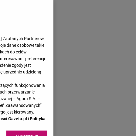
6
] Zaufanych Partnerów
woje dane osobowe takie
likach do celów
teresowań i preferencji
ażenie zgody jest
dę uprzednio udzieloną
yczących funkcjonowania
kach przetwarzanie
ązanej – Agora S.A. –
awień Zaawansowanych”
go jest kierowany.
ości Gazeta.pl
i
Polityka