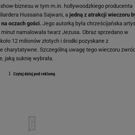
 show-biznesu w tym m.in. hollywoodzkiego producenta
iliardera Hussaina Sajwani, a
jedną z atrakcji wieczoru b
 na oczach gości.
Jego autorką była chrześcijańska arty
a minut namalowała twarz Jezusa. Obraz sprzedano w
około 12 milionów złotych i środki pozyskane z
cele charytatywne. Szczególną uwagę tego wieczoru zwróc
, jaką suknię wybrała.