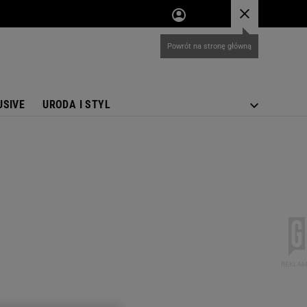
USIVE
URODA I STYL