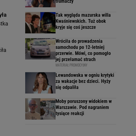
tłumaczy
yła
Tak wygląda mazurska willa
Kwaśniewskich. Tuż obok
stka
kryje się coś jeszcze
Wróciła do prowadzenia
samochodu po 12-letniej
iła
przerwie. Mówi, co pomogło
jej przełamać strach
MATERIAŁ PROMOCYJNY
Lewandowska w ogniu krytyki
za wakacje bez dzieci. Hyży
się odpaliła
Moby poruszony widokiem w
Warszawie. Pod nagraniem
tysiące reakcji