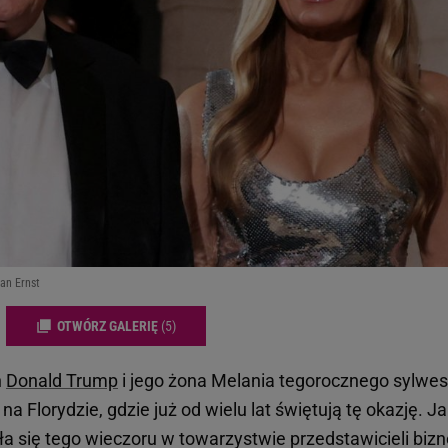
an Ernst
OTWÓRZ GALERIĘ
(5)
h
Donald Trump
i jego żona Melania tegorocznego sylwes
na Florydzie, gdzie już od wielu lat świętują tę okazję. J
a się tego wieczoru w towarzystwie przedstawicieli bizn