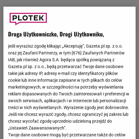
Droga Użytkowniczko, Drogi Użytkowniku,
jeśli wyrazisz zgodę klikając „Akceptuję”, Gazeta.pl sp. z o.o.
Serial
"Plotkara"
powraca na ekrany po dziewięciu
oraz jej Zaufani Partnerzy, w tym [
676
] Zaufanych Partnerów
latach nieobecności. Jednak pod nazwą "Gossip girl"
IAB, jak również Agora S.A. będąca spółką powiązaną z
kryje się nowy scenariusz i obsada. Fani serialu z
Gazeta.pl sp. z o.o., będą przetwarzać Twoje dane osobowe
takie jak adresy IP, adresy e-mail czy identyfikatory plików
2007 roku nie zobaczą już swoich ulubionych
cookie lub inne informacje zapisane w tych plikach do celów
bohaterów. Ich miejsce zajęli nowi, młodsi, którzy
marketingowych, w szczególności na potrzeby wyświetlania
przejęli kontrolę nad szkołą.
reklam dopasowanych do Twoich zainteresowań i preferencji w
swoich serwisach, aplikacjach i w Internecie lub personalizacji
treści w nich wyświetlanych. Wyrażenie zgody jest dobrowolne.
Jeśli nie chcesz wyrazić zgody, chcesz ograniczyć jej zakres lub
chcesz wycofać zgodę uprzednio udzieloną przejdź do
„Ustawień Zaawansowanych”.
Twoje dane osobowe mogą być przetwarzane także do celów