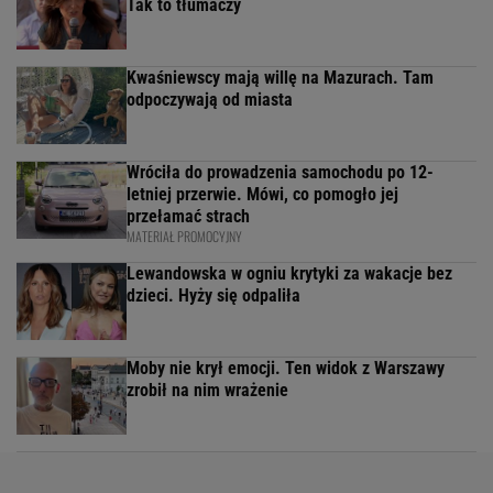
Tak to tłumaczy
Kwaśniewscy mają willę na Mazurach. Tam
odpoczywają od miasta
Wróciła do prowadzenia samochodu po 12-
letniej przerwie. Mówi, co pomogło jej
przełamać strach
MATERIAŁ PROMOCYJNY
Lewandowska w ogniu krytyki za wakacje bez
dzieci. Hyży się odpaliła
Moby nie krył emocji. Ten widok z Warszawy
zrobił na nim wrażenie