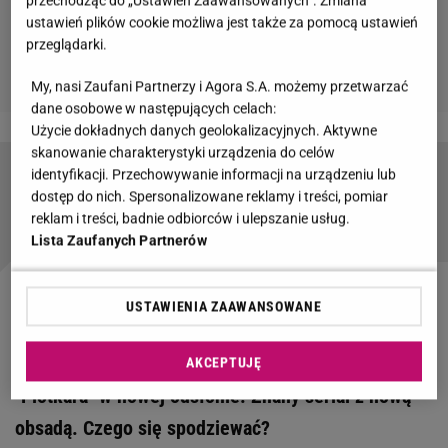
przechodząc do „Ustawień Zaawansowanych”. Zmiana
ustawień plików cookie możliwa jest także za pomocą ustawień
przeglądarki.
My, nasi Zaufani Partnerzy i Agora S.A. możemy przetwarzać
dane osobowe w następujących celach:
Użycie dokładnych danych geolokalizacyjnych. Aktywne
skanowanie charakterystyki urządzenia do celów
identyfikacji. Przechowywanie informacji na urządzeniu lub
"Hotel Paradise". Marietta kibicuje Chrisowi na
dostęp do nich. Spersonalizowane reklamy i treści, pomiar
nowej drodze. "Będzie dobrym ojcem"
reklam i treści, badnie odbiorców i ulepszanie usług.
Lista Zaufanych Partnerów
Zobacz wideo
"Bridgertonowie", czyli "Plotkara" w
USTAWIENIA ZAAWANSOWANE
kostiumach? [ZWIASTUN]
AKCEPTUJĘ
"Plotkara" w nowej odsłonie. Znany serial z nową
obsadą. Czego się spodziewać?