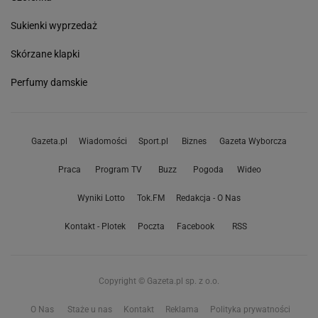
Sukienki wyprzedaż
Skórzane klapki
Perfumy damskie
Gazeta.pl
Wiadomości
Sport.pl
Biznes
Gazeta Wyborcza
Praca
Program TV
Buzz
Pogoda
Wideo
Wyniki Lotto
Tok.FM
Redakcja - O Nas
Kontakt - Plotek
Poczta
Facebook
RSS
Copyright © Gazeta.pl sp. z o.o.
O Nas
Staże u nas
Kontakt
Reklama
Polityka prywatności