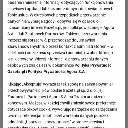
badania i mierzenia informacji dotyczących funkcjonowania
serwisów i aplikacji lub łączone z danymi dot. świadczonych
Tobie usług. W określonych przypadkach przetwarzanie
danych nie wymaga zgody i odbywa się w oparciu o
uzasadniony interes Gazeta.pl, jej spółki powiązanej – Agora
S.A. – lub Zaufanych Partnerów. Takiemu przetwarzaniu
możesz się sprzeciwić, przechodząc do „Ustawień
Zaawansowanych” lub przez kontakt z administratorem – w
zależności od zakresu sprzeciwu i podmiotu, wobec którego
jest kierowany. Więcej informacji o przetwarzaniu danych
osobowych znajdziesz w dokumencie
Polityka Prywatności
Gazeta.pl
i
Polityka Prywatności Agora S.A.
Klikając „Akceptuję” wyrażasz też zgodę na zainstalowanie i
przechowywanie plików cookie Gazeta.pl sp. z o.o., jej
Zaufanych Partnerów i Agora S.A. na Twoim urządzeniu
końcowym. Możesz w każdej chwili zmienić swoje preferencje
dotyczące plików cookie, wywołując narzędzie do zarządzania
twoimi preferencjami dot. przetwarzania danych poprzez
odnośnik „Ustawienia prywatności ” w stopce serwisu i