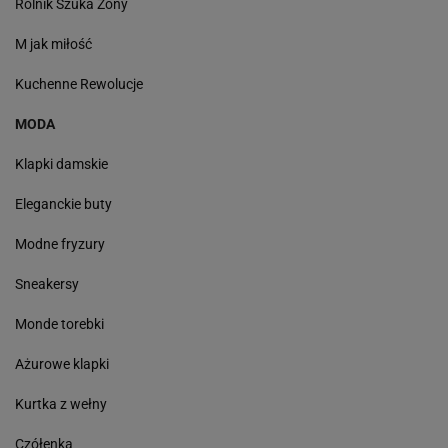
Rolnik Szuka Żony
M jak miłość
Kuchenne Rewolucje
MODA
Klapki damskie
Eleganckie buty
Modne fryzury
Sneakersy
Monde torebki
Ażurowe klapki
Kurtka z wełny
Czółenka