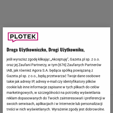
METAMORFOZY WNĘTRZ
Dorota Szelągowska pokazała kulisy remontu.
Droga Użytkowniczko, Drogi Użytkowniku,
Nie wszystko poszło zgodnie z planem
Dominika Kowalska, Aleksandra Pietrow,
jeśli wyrazisz zgodę klikając „Akceptuję”, Gazeta.pl sp. z o.o.
23 MARCA 2026, 17:10
oraz jej Zaufani Partnerzy, w tym [
676
] Zaufanych Partnerów
IAB, jak również Agora S.A. będąca spółką powiązaną z
Emocjonalny powrót "Naszego nowego domu".
Gazeta.pl sp. z o.o., będą przetwarzać Twoje dane osobowe
"Odcinek przepłakany"
takie jak adresy IP, adresy e-mail czy identyfikatory plików
cookie lub inne informacje zapisane w tych plikach do celów
11 WRZEŚNIA 2025, 21:55
Norbert Żyła,
marketingowych, w szczególności na potrzeby wyświetlania
reklam dopasowanych do Twoich zainteresowań i preferencji w
"Nasz nowy dom". Trzypokoleniowa rodzina
swoich serwisach, aplikacjach i w Internecie lub personalizacji
mieszkała w rozpadającym się budynku. Los
treści w nich wyświetlanych. Wyrażenie zgody jest dobrowolne.
mocno ich doświadczył