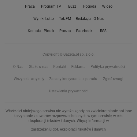
Praca
Program TV
Buzz
Pogoda
Wideo
Wyniki Lotto
Tok.FM
Redakcja - O Nas
Kontakt - Plotek
Poczta
Facebook
RSS
Copyright © Gazeta.pl sp. z o.o.
O Nas
Staże u nas
Kontakt
Reklama
Polityka prywatności
Wszystkie artykuły
Zasady korzystania z portalu
Zgłoś uwagi
Ustawienia prywatności
Właściciel niniejszego serwisu nie wyraża zgody na zwielokrotnianie ani inne
korzystanie z utworów rozpowszechnionych w tym serwisie, w celu
eksploracji tekstów i danych. Więcej informacji w
zastrzeżeniu dot. eksploracji tekstów i danych