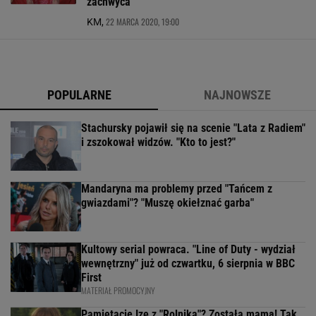
zachwyca
22 MARCA 2020, 19:00
KM,
POPULARNE
NAJNOWSZE
Stachursky pojawił się na scenie "Lata z Radiem"
i zszokował widzów. "Kto to jest?"
Mandaryna ma problemy przed "Tańcem z
gwiazdami"? "Muszę okiełznać garba"
Kultowy serial powraca. "Line of Duty - wydział
wewnętrzny" już od czwartku, 6 sierpnia w BBC
First
MATERIAŁ PROMOCYJNY
Pamiętacie Izę z "Rolnika"? Została mamą! Tak