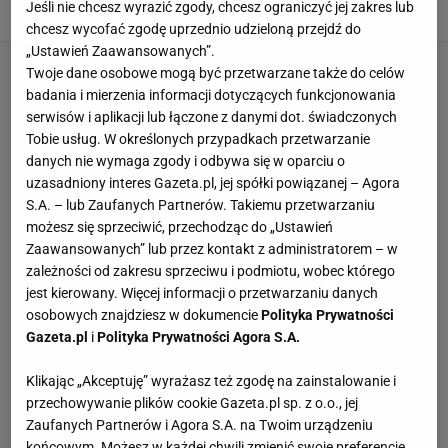
Jeśli nie chcesz wyrazić zgody, chcesz ograniczyć jej zakres lub
25 KWIETNIA 2024, 21:10
Patrycja Kulasza,
chcesz wycofać zgodę uprzednio udzieloną przejdź do
„Ustawień Zaawansowanych”.
Twoje dane osobowe mogą być przetwarzane także do celów
badania i mierzenia informacji dotyczących funkcjonowania
serwisów i aplikacji lub łączone z danymi dot. świadczonych
Tobie usług. W określonych przypadkach przetwarzanie
danych nie wymaga zgody i odbywa się w oparciu o
uzasadniony interes Gazeta.pl, jej spółki powiązanej – Agora
S.A. – lub Zaufanych Partnerów. Takiemu przetwarzaniu
możesz się sprzeciwić, przechodząc do „Ustawień
Zaawansowanych” lub przez kontakt z administratorem – w
zależności od zakresu sprzeciwu i podmiotu, wobec którego
jest kierowany. Więcej informacji o przetwarzaniu danych
osobowych znajdziesz w dokumencie
Polityka Prywatności
Gazeta.pl
i
Polityka Prywatności Agora S.A.
Klikając „Akceptuję” wyrażasz też zgodę na zainstalowanie i
przechowywanie plików cookie Gazeta.pl sp. z o.o., jej
Zaufanych Partnerów i Agora S.A. na Twoim urządzeniu
końcowym. Możesz w każdej chwili zmienić swoje preferencje