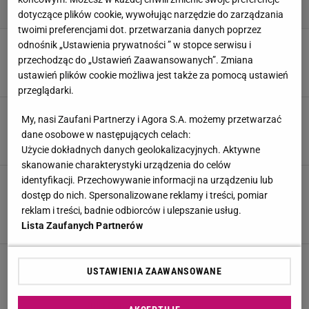
dotyczące plików cookie, wywołując narzędzie do zarządzania
twoimi preferencjami dot. przetwarzania danych poprzez
"Kuchenne rewolucje". Magda Gessler z hojnym
odnośnik „Ustawienia prywatności ” w stopce serwisu i
gestem. Pierwszy taki przypadek w programie
przechodząc do „Ustawień Zaawansowanych”. Zmiana
ustawień plików cookie możliwa jest także za pomocą ustawień
2 LISTOPADA 2023, 21:00
Natalia Majta,
przeglądarki.
Załamka po "Kuchennych rewolucjach". "Pan
My, nasi Zaufani Partnerzy i Agora S.A. możemy przetwarzać
nie zrobił nic". Gessler wyszła z hukiem
dane osobowe w następujących celach:
14 WRZEŚNIA 2023, 21:45
Dominika Kowalska,
Użycie dokładnych danych geolokalizacyjnych. Aktywne
skanowanie charakterystyki urządzenia do celów
Łazienka Doroty Szelągowskiej to Francja-
identyfikacji. Przechowywanie informacji na urządzeniu lub
elegancja. Na suficie zawiesiła pałacowy
dostęp do nich. Spersonalizowane reklamy i treści, pomiar
żyrandol
reklam i treści, badnie odbiorców i ulepszanie usług.
Lista Zaufanych Partnerów
16 LIPCA 2023, 18:16
Natalia Majta,
"Ślub od pierwszego wejrzenia". Anita zrobiła
USTAWIENIA ZAAWANSOWANE
remont w pokojach dzieci. Pochwaliła się
efektem. Jest przeuroczo
8 MAJA 2023, 22:00
Julia Panicz,