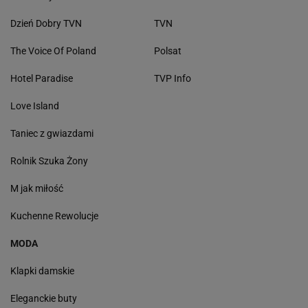
Dzień Dobry TVN
TVN
The Voice Of Poland
Polsat
Hotel Paradise
TVP Info
Love Island
Taniec z gwiazdami
Rolnik Szuka Żony
M jak miłość
Kuchenne Rewolucje
MODA
Klapki damskie
Eleganckie buty