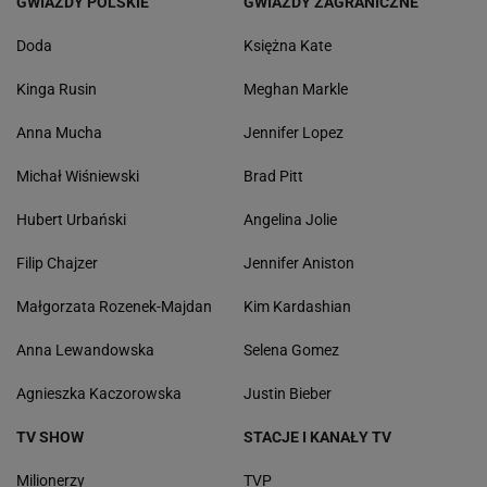
GWIAZDY POLSKIE
GWIAZDY ZAGRANICZNE
Doda
Księżna Kate
Kinga Rusin
Meghan Markle
Anna Mucha
Jennifer Lopez
Michał Wiśniewski
Brad Pitt
Hubert Urbański
Angelina Jolie
Filip Chajzer
Jennifer Aniston
Małgorzata Rozenek-Majdan
Kim Kardashian
Anna Lewandowska
Selena Gomez
Agnieszka Kaczorowska
Justin Bieber
TV SHOW
STACJE I KANAŁY TV
Milionerzy
TVP