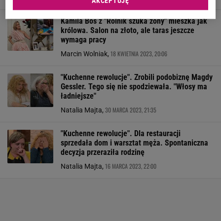
AKCEPTUJĘ
Kamila Boś z "Rolnik szuka żony" mieszka jak
królowa. Salon na złoto, ale taras jeszcze
wymaga pracy
18 KWIETNIA 2023, 20:06
Marcin Wolniak,
"Kuchenne rewolucje". Zrobili podobiznę Magdy
Gessler. Tego się nie spodziewała. "Włosy ma
ładniejsze"
30 MARCA 2023, 21:35
Natalia Majta,
"Kuchenne rewolucje". Dla restauracji
sprzedała dom i warsztat męża. Spontaniczna
decyzja przeraziła rodzinę
16 MARCA 2023, 22:00
Natalia Majta,