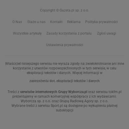
Copyright © Gazeta.pl sp. z o.o.
O Nas
Staże u nas
Kontakt
Reklama
Polityka prywatności
Wszystkie artykuły
Zasady korzystania z portalu
Zgłoś uwagi
Ustawienia prywatności
Właściciel niniejszego serwisu nie wyraża zgody na zwielokrotnianie ani inne
korzystanie z utworów rozpowszechnionych w tym serwisie, w celu
eksploracji tekstów i danych. Więcej informacji w
zastrzeżeniu dot. eksploracji tekstów i danych
Treści z
serwisów internetowych Grupy Wyborcza.pl
oraz serwisu tokfm.pl
prezentujemy w ramach komercyjnej współpracy z ich wydawcami:
Wyborcza sp. z o.o. oraz Grupą Radiową Agory sp. z o.o.
Wybrane treści z serwisu Sport.pl są dostępne po wykupieniu płatnej
subskrypcji