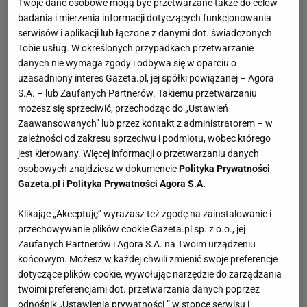
Twoje dane osobowe mogą być przetwarzane także do celów
Zelwerowicza w Warszawie, którą ukończyła w 1977 roku.
badania i mierzenia informacji dotyczących funkcjonowania
Jako studentka grywała na deskach wrocławskiego
serwisów i aplikacji lub łączone z danymi dot. świadczonych
Tobie usług. W określonych przypadkach przetwarzanie
Teatru Pantomimy. W tym samym okresie grała również
danych nie wymaga zgody i odbywa się w oparciu o
epizodyczne role w filmach i serialach. Zagrała między
uzasadniony interes Gazeta.pl, jej spółki powiązanej – Agora
innymi w "Czterdziestolatku".
S.A. – lub Zaufanych Partnerów. Takiemu przetwarzaniu
Po uzyskaniu dyplomu Szapołowska związała się z
możesz się sprzeciwić, przechodząc do „Ustawień
Teatrem Narodowym w Warszawie, w którym grała przez
Zaawansowanych” lub przez kontakt z administratorem – w
kolejnych siedem lat, do roku 1984.
zależności od zakresu sprzeciwu i podmiotu, wobec którego
jest kierowany. Więcej informacji o przetwarzaniu danych
W tym samym roku Grażyna Szapołowska po raz
osobowych znajdziesz w dokumencie
Polityka Prywatności
pierwszy podjęła współpracę z reżyserem Krzysztofem
Gazeta.pl
i
Polityka Prywatności Agora S.A.
Kieślowskim. Zaowocowała ona powstaniem filmów "Bez
końca" oraz "Krótki film o miłości". Ten drugi tytuł
Klikając „Akceptuję” wyrażasz też zgodę na zainstalowanie i
przyniósł Szapołowskiej popularność oraz pomógł
przechowywanie plików cookie Gazeta.pl sp. z o.o., jej
Zaufanych Partnerów i Agora S.A. na Twoim urządzeniu
ugruntować jej pozycję zawodową. Otrzymała za rolę w
końcowym. Możesz w każdej chwili zmienić swoje preferencje
tym filmie nagrodę za najlepszą rolę kobiecą na 13.
dotyczące plików cookie, wywołując narzędzie do zarządzania
Festiwalu Polskich Filmów Fabularnych w Gdyni oraz
twoimi preferencjami dot. przetwarzania danych poprzez
Srebrnego Hugo przyznawanego w Stanach
odnośnik „Ustawienia prywatności ” w stopce serwisu i