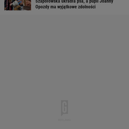
Szapołowska ukradła psa, a pupil Joanny
Opozdy ma wyjątkowe zdolności