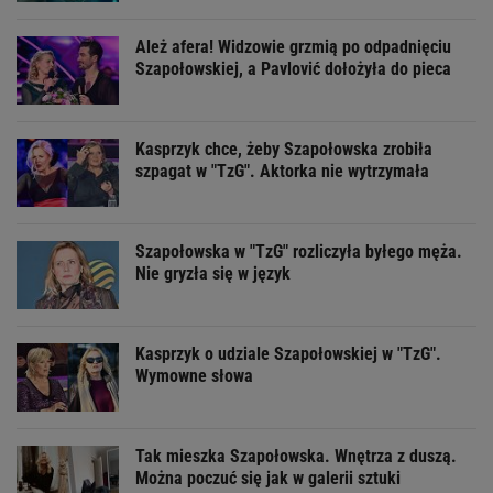
Ależ afera! Widzowie grzmią po odpadnięciu
Szapołowskiej, a Pavlović dołożyła do pieca
Kasprzyk chce, żeby Szapołowska zrobiła
szpagat w "TzG". Aktorka nie wytrzymała
Szapołowska w "TzG" rozliczyła byłego męża.
Nie gryzła się w język
Kasprzyk o udziale Szapołowskiej w "TzG".
Wymowne słowa
Tak mieszka Szapołowska. Wnętrza z duszą.
Można poczuć się jak w galerii sztuki