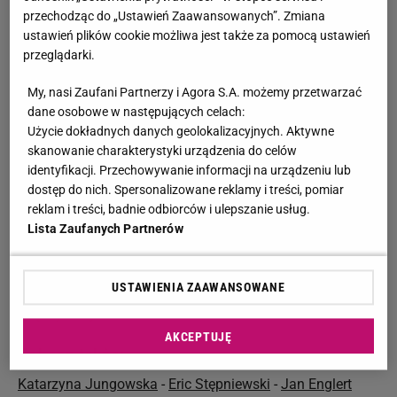
Zjednoczonych.
przechodząc do „Ustawień Zaawansowanych”. Zmiana
ustawień plików cookie możliwa jest także za pomocą ustawień
Grażyna Szapołowska - rozwój kariery
przeglądarki.
Lata dziewięćdziesiąte były dla Grażyny Szapołowskiej
My, nasi Zaufani Partnerzy i Agora S.A. możemy przetwarzać
pasmem sukcesów i ról w największych polskich
dane osobowe w następujących celach:
produkcjach. Wystąpiła m.in. w "Kronikach domowych"
Użycie dokładnych danych geolokalizacyjnych. Aktywne
skanowanie charakterystyki urządzenia do celów
Leszka Wosiewicza, "Brat naszego boga". W 1999 roku
identyfikacji. Przechowywanie informacji na urządzeniu lub
wcieliła się w niezapomnianą rolę Telimeny w ekranizacji
dostęp do nich. Spersonalizowane reklamy i treści, pomiar
"Pana Tadeusza" reżyserowanej przez
Andrzeja Wajdę
.
reklam i treści, badnie odbiorców i ulepszanie usług.
Grażyna Szapołowska jest pięciokrotną laureatką
Złotej
Lista Zaufanych Partnerów
Kaczki
. Dwukrotnie została uhonorowana Polskimi
Nagrodami Filmowymi, zwanymi Orłami. Odcisk jej dłoni
USTAWIENIA ZAAWANSOWANE
od 1997 widnieje w Promenadzie Gwiazd w
Międzyzdrojach.
AKCEPTUJĘ
Zobacz także:
Katarzyna Jungowska
-
Eric Stępniewski
-
Jan Englert