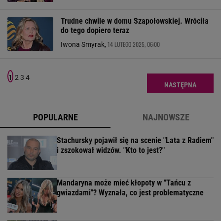
Trudne chwile w domu Szapołowskiej. Wróciła
do tego dopiero teraz
14 LUTEGO 2025, 06:00
Iwona Smyrak,
1
2
3
4
NASTĘPNA
POPULARNE
NAJNOWSZE
Stachursky pojawił się na scenie "Lata z Radiem"
i zszokował widzów. "Kto to jest?"
Mandaryna może mieć kłopoty w "Tańcu z
gwiazdami"? Wyznała, co jest problematyczne