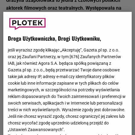
Grażyna Szapołowska to jedna z czołowych polskich
aktorek filmowych oraz teatralnych. Występowała na
deskach Teatru Narodowego w Warszawie oraz wcielała
się w kreacje filmowe w największych polskich
produkcjach.
Droga Użytkowniczko, Drogi Użytkowniku,
jeśli wyrazisz zgodę klikając „Akceptuję”, Gazeta.pl sp. z o.o.
Pełne imię i nazwisko: Grażyna Szapołowska
oraz jej Zaufani Partnerzy, w tym [
676
] Zaufanych Partnerów
Data urodzenia: 19 września 1953r.
IAB, jak również Agora S.A. będąca spółką powiązaną z
Gazeta.pl sp. z o.o., będą przetwarzać Twoje dane osobowe
Miejsce urodzenia: Bydgoszcz, Polska
takie jak adresy IP, adresy e-mail czy identyfikatory plików
Zawód: aktorka
cookie lub inne informacje zapisane w tych plikach do celów
Rodzina: mąż Eryk Stępniewski, córka Katarzyna
marketingowych, w szczególności na potrzeby wyświetlania
Facebook: facebook.com/szapolowska.grazyna
reklam dopasowanych do Twoich zainteresowań i preferencji w
swoich serwisach, aplikacjach i w Internecie lub personalizacji
Grażyna Szapołowska - początki kariery
treści w nich wyświetlanych. Wyrażenie zgody jest dobrowolne.
Jeśli nie chcesz wyrazić zgody, chcesz ograniczyć jej zakres lub
Grażyna Szapołowska pierwsze kroki na ścieżce kariery
chcesz wycofać zgodę uprzednio udzieloną przejdź do
aktorskiej stawiała już jako nastolatka. Po liceum dostała
„Ustawień Zaawansowanych”.
się na studia na Akademii Teatralnej im. Aleksandra