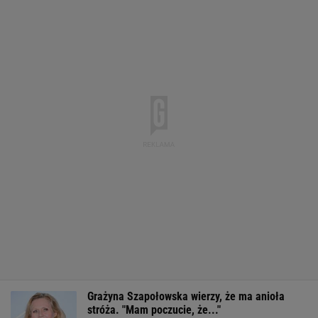
Grażyna Szapołowska wierzy, że ma anioła
stróża. "Mam poczucie, że..."