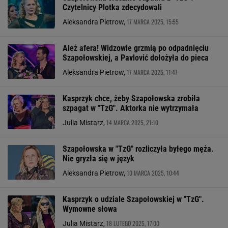
Czytelnicy Plotka zdecydowali
17 MARCA 2025, 15:55
Aleksandra Pietrow,
Ależ afera! Widzowie grzmią po odpadnięciu
Szapołowskiej, a Pavlović dołożyła do pieca
17 MARCA 2025, 11:47
Aleksandra Pietrow,
Kasprzyk chce, żeby Szapołowska zrobiła
szpagat w "TzG". Aktorka nie wytrzymała
14 MARCA 2025, 21:10
Julia Mistarz,
Szapołowska w "TzG" rozliczyła byłego męża.
Nie gryzła się w język
10 MARCA 2025, 10:44
Aleksandra Pietrow,
Kasprzyk o udziale Szapołowskiej w "TzG".
Wymowne słowa
18 LUTEGO 2025, 17:00
Julia Mistarz,