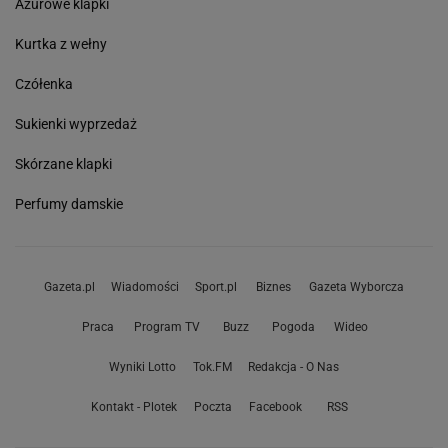
Ażurowe klapki
Kurtka z wełny
Czółenka
Sukienki wyprzedaż
Skórzane klapki
Perfumy damskie
Gazeta.pl
Wiadomości
Sport.pl
Biznes
Gazeta Wyborcza
Praca
Program TV
Buzz
Pogoda
Wideo
Wyniki Lotto
Tok.FM
Redakcja - O Nas
Kontakt - Plotek
Poczta
Facebook
RSS