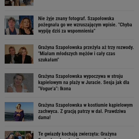
Nie żyje znany fotograf. Szapołowska
pożegnała go we wzruszającym wpisie. "Chyba
wypiję dziś za wspomnienia"
Grażyna Szapołowska przeżyła aż trzy rozwody.
"Miałam młodszych mężów i cały czas
szukałam"
Grażyna Szapołowska wypoczywa w stroju
kąpielowym na plaży w Juracie. Sesja jak dla
"Vogue'a": Ikona
Grażyna Szapołowska w kostiumie kąpielowym
zachwyca. Z gracją patrzy w dal. Prawdziwa
dama!
Te gwiazdy kochają zwierzęta: Grażyna