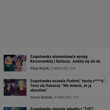
Szapołowska skomentowała występ
Kaczorowskiej i Gurłacza. Jaśniej się nie da
31 MARCA 2025, 11:04
Alicja Wójcik,
Szapołowska nazwała Pavlović "niezłą s****ą".
Teraz się tłumaczy. "Nie mówcie, że ją
obraziłam"
19 MARCA 2025, 11:43
Iwona Smyrak,
Szapołowska słusznie odpadła z "TzG"?