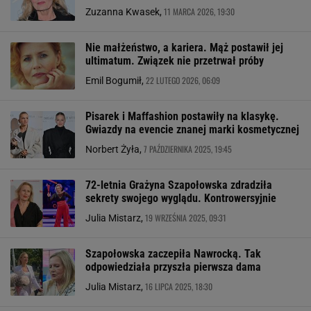
11 MARCA 2026, 19:30
Zuzanna Kwasek,
Nie małżeństwo, a kariera. Mąż postawił jej
ultimatum. Związek nie przetrwał próby
22 LUTEGO 2026, 06:09
Emil Bogumił,
Pisarek i Maffashion postawiły na klasykę.
Gwiazdy na evencie znanej marki kosmetycznej
7 PAŹDZIERNIKA 2025, 19:45
Norbert Żyła,
72-letnia Grażyna Szapołowska zdradziła
sekrety swojego wyglądu. Kontrowersyjnie
19 WRZEŚNIA 2025, 09:31
Julia Mistarz,
Szapołowska zaczepiła Nawrocką. Tak
odpowiedziała przyszła pierwsza dama
16 LIPCA 2025, 18:30
Julia Mistarz,