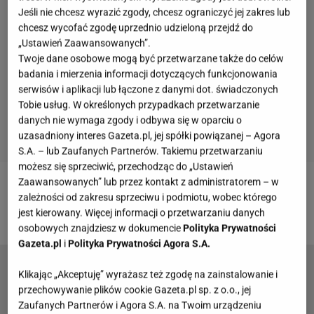
Jeśli nie chcesz wyrazić zgody, chcesz ograniczyć jej zakres lub
chcesz wycofać zgodę uprzednio udzieloną przejdź do
„Ustawień Zaawansowanych”.
Twoje dane osobowe mogą być przetwarzane także do celów
badania i mierzenia informacji dotyczących funkcjonowania
serwisów i aplikacji lub łączone z danymi dot. świadczonych
Tobie usług. W określonych przypadkach przetwarzanie
danych nie wymaga zgody i odbywa się w oparciu o
uzasadniony interes Gazeta.pl, jej spółki powiązanej – Agora
S.A. – lub Zaufanych Partnerów. Takiemu przetwarzaniu
możesz się sprzeciwić, przechodząc do „Ustawień
Zaawansowanych” lub przez kontakt z administratorem – w
Zobacz wideo
Mikołaj Roznerski o
zależności od zakresu sprzeciwu i podmiotu, wobec którego
zainteresowaniach syna. Też zostanie aktorem?
jest kierowany. Więcej informacji o przetwarzaniu danych
osobowych znajdziesz w dokumencie
Polityka Prywatności
Gazeta.pl
i
Polityka Prywatności Agora S.A.
"Kevin sam w domu". Czym zajmuje się tata
Klikając „Akceptuję” wyrażasz też zgodę na zainstalowanie i
Kevina McCallistera? Możecie się zdziwić
przechowywanie plików cookie Gazeta.pl sp. z o.o., jej
Zaufanych Partnerów i Agora S.A. na Twoim urządzeniu