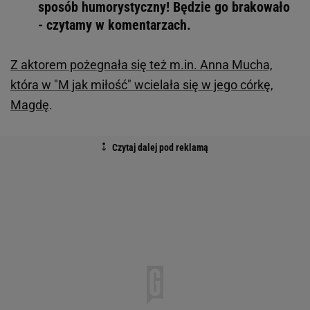
sposób humorystyczny! Będzie go brakowało
- czytamy w komentarzach.
Z aktorem pożegnała się też m.in. Anna Mucha,
która w "M jak miłość" wcielała się w jego córkę,
Magdę
.