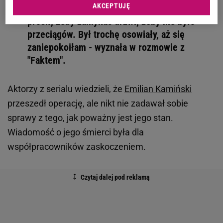
AKCEPTUJĘ
czuł. Mimo że na nic się nie skarżył, tylko
prosił, żeby zamykać drzwi, żeby nie było
przeciągów. Był trochę osowiały, aż się
zaniepokoiłam - wyznała w rozmowie z
"Faktem".
Aktorzy z serialu wiedzieli, że
Emilian Kamiński
przeszedł operację, ale nikt nie zadawał sobie
sprawy z tego, jak poważny jest jego stan.
Wiadomość o jego śmierci była dla
współpracowników zaskoczeniem.