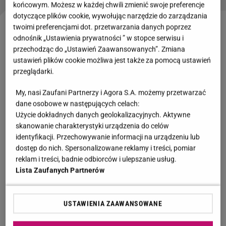
końcowym. Możesz w każdej chwili zmienić swoje preferencje
dotyczące plików cookie, wywołując narzędzie do zarządzania
twoimi preferencjami dot. przetwarzania danych poprzez
Hanna Mikuć wspomina Emiliana Kamińskiego.
odnośnik „Ustawienia prywatności ” w stopce serwisu i
"Nikt nie zdawał sobie sprawy, że był to poważny
przechodząc do „Ustawień Zaawansowanych”. Zmiana
ustawień plików cookie możliwa jest także za pomocą ustawień
stan"
przeglądarki.
Hanna Mikuć
w serialu "
M jak miłość
" gra Krysię,
My, nasi Zaufani Partnerzy i Agora S.A. możemy przetwarzać
dane osobowe w następujących celach:
żonę Wojtka Marszałka, w którego wcielał się
Użycie dokładnych danych geolokalizacyjnych. Aktywne
Emilian Kamiński
. Wojtek jest też ojcem serialowej
skanowanie charakterystyki urządzenia do celów
Magdy (Anna Mucha). W ostatniej rozmowie z
identyfikacji. Przechowywanie informacji na urządzeniu lub
dostęp do nich. Spersonalizowane reklamy i treści, pomiar
"Faktem" Hanna Mikuć wspomniała ostatnie
reklam i treści, badnie odbiorców i ulepszanie usług.
wspólne chwile na planie. Już wtedy zaniepokoił ją
Lista Zaufanych Partnerów
stan jej ekranowego partnera.
USTAWIENIA ZAAWANSOWANE
Jakieś dwa miesiące temu mieliśmy razem
zdjęcia i miałam wrażenie, że on się gorzej