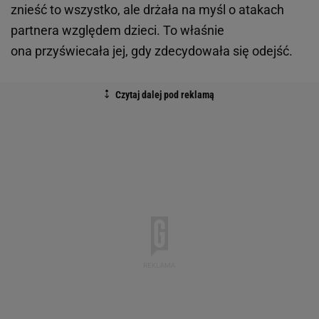
Katarzyna Figura
Katarzyna Figura
przez 14 lat była w związku z
przemocowcem. Bała się o swoją karierę. Poza tym
zwyczajnie wstydziła się, że w domowym zaciszu
jest bita, poniżana, upokarzana. Sama była w stanie
znieść to wszystko, ale drżała na myśl o atakach
partnera względem dzieci. To właśnie
ona przyświecała jej, gdy zdecydowała się odejść.