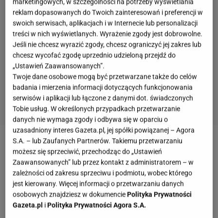
marketingowych, w szczególności na potrzeby wyświetlania
reklam dopasowanych do Twoich zainteresowań i preferencji w
swoich serwisach, aplikacjach i w Internecie lub personalizacji
treści w nich wyświetlanych. Wyrażenie zgody jest dobrowolne.
Jeśli nie chcesz wyrazić zgody, chcesz ograniczyć jej zakres lub
chcesz wycofać zgodę uprzednio udzieloną przejdź do
„Ustawień Zaawansowanych”.
Twoje dane osobowe mogą być przetwarzane także do celów
badania i mierzenia informacji dotyczących funkcjonowania
serwisów i aplikacji lub łączone z danymi dot. świadczonych
Tobie usług. W określonych przypadkach przetwarzanie
danych nie wymaga zgody i odbywa się w oparciu o
uzasadniony interes Gazeta.pl, jej spółki powiązanej – Agora
S.A. – lub Zaufanych Partnerów. Takiemu przetwarzaniu
Więcej o osobistych zwierzeniach gwiazd
możesz się sprzeciwić, przechodząc do „Ustawień
przeczytasz na
Gazeta.pl
.
Zaawansowanych” lub przez kontakt z administratorem – w
zależności od zakresu sprzeciwu i podmiotu, wobec którego
Gdy w sieci pojawiają się wypowiedzi znanych osób,
jest kierowany. Więcej informacji o przetwarzaniu danych
osobowych znajdziesz w dokumencie
Polityka Prywatności
które opowiadają o doświadczeniu
Gazeta.pl
i
Polityka Prywatności Agora S.A.
przemocy
fizycznej bądź psychicznej, często w