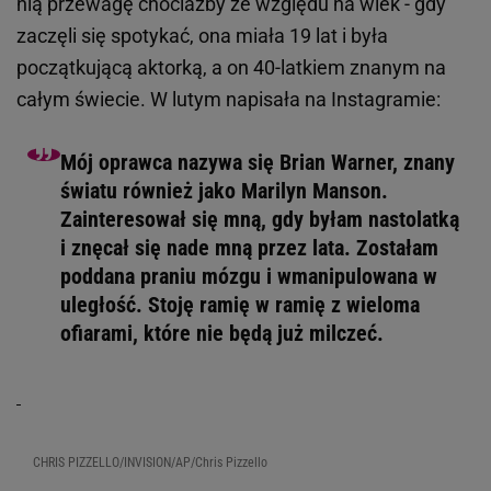
Jednocześnie zachęciła internautów, by nie bali się
mówić o przemocy i kierowała ich do Krajowej
Infolinii ds. Przemocy w Rodzinie.