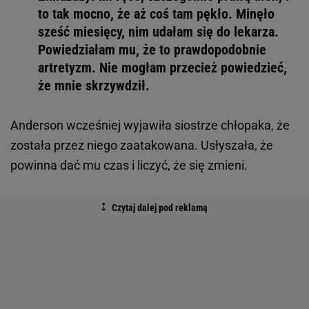
Pamela Anderson
Pamela Anderson
w 2019 roku wyjawiła, że partner
stosował wobec niej przemoc. Opowiedziała, że
podczas jednej z awantur "zmiażdżył jej ręce". Nie
zgłosiła się od razu do szpitala, czekała aż pół roku,
gdy ból wciąż towarzyszył jej w codziennych
czynnościach. Strach był tak wielki, że na początku