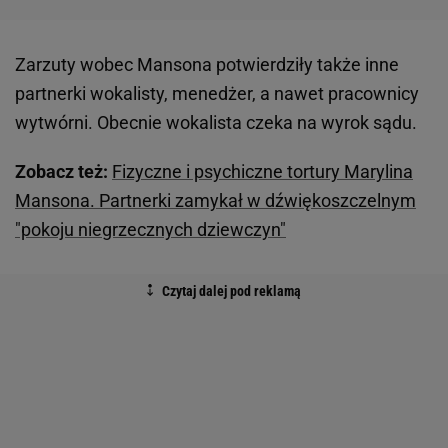
nią przewagę chociażby ze względu na wiek - gdy
zaczęli się spotykać, ona miała 19 lat i była
początkującą aktorką, a on 40-latkiem znanym na
całym świecie. W lutym napisała na Instagramie:
Mój oprawca nazywa się Brian Warner, znany
światu również jako Marilyn Manson.
Zainteresował się mną, gdy byłam nastolatką
i znęcał się nade mną przez lata. Zostałam
poddana praniu mózgu i wmanipulowana w
uległość. Stoję ramię w ramię z wieloma
ofiarami, które nie będą już milczeć.