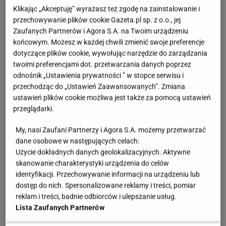
komentarzach pojawiają się docinki, że takie sprawy
Klikając „Akceptuję” wyrażasz też zgodę na zainstalowanie i
przechowywanie plików cookie Gazeta.pl sp. z o.o., jej
powinno się załatwiać prywatnie. Tylko dlaczego
Zaufanych Partnerów i Agora S.A. na Twoim urządzeniu
miałyby milczeć? To ogromna odwaga, by publicznie
końcowym. Możesz w każdej chwili zmienić swoje preferencje
opowiedzieć, jak stosowana wobec nich przemoc
dotyczące plików cookie, wywołując narzędzie do zarządzania
twoimi preferencjami dot. przetwarzania danych poprzez
wyglądała i do czego doprowadziła. Piszą, że czuły
odnośnik „Ustawienia prywatności ” w stopce serwisu i
się słabe i przede wszystkim wstydzą się, że ich
przechodząc do „Ustawień Zaawansowanych”. Zmiana
życie w czterech ścianach nie wygląda jak na
ustawień plików cookie możliwa jest także za pomocą ustawień
przeglądarki.
ujęciach z Instagrama. Co więcej, często pod
obszernymi swetrami kryły się siniaki, które były
My, nasi Zaufani Partnerzy i Agora S.A. możemy przetwarzać
tylko wierzchołkiem góry lodowej. Przemoc fizyczna
dane osobowe w następujących celach:
Użycie dokładnych danych geolokalizacyjnych. Aktywne
i to, co na zewnątrz, łączy się nieodłącznie z
skanowanie charakterystyki urządzenia do celów
naruszeniem godności, która sprowadza się do
identyfikacji. Przechowywanie informacji na urządzeniu lub
przemocy psychicznej. W Międzynarodowy Dzień
dostęp do nich. Spersonalizowane reklamy i treści, pomiar
reklam i treści, badnie odbiorców i ulepszanie usług.
Eliminacji Przemocy wobec Kobiet chcemy
Lista Zaufanych Partnerów
wesprzeć nie tylko kobiety, choć w większości to