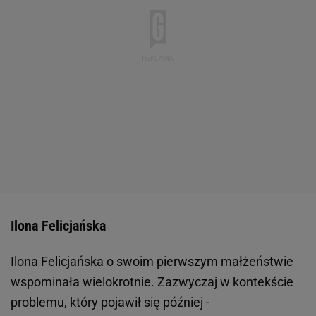
CHRIS PIZZELLO/INVISION/AP/Chris Pizzello