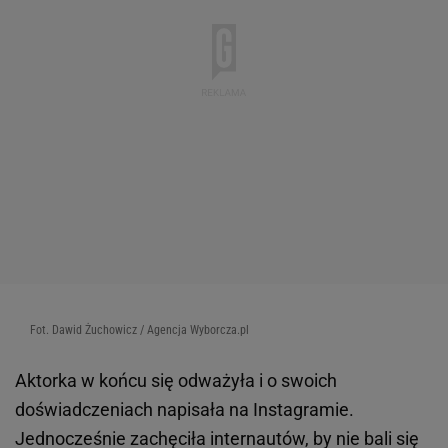
nie powiedziała, że skutkiem dotkliwych boleści była
fizyczny atak ze strony ukochanego. Skłamała
lekarzowi.
Zmiażdżył mi ręce, szczególnie prawą dłoń, i
to tak mocno, że aż coś tam pękło. Minęło
sześć miesięcy, nim udałam się do lekarza.
Powiedziałam mu, że to prawdopodobnie
artretyzm. Nie mogłam przecież powiedzieć,
że mnie skrzywdził.
Anderson wcześniej wyjawiła siostrze chłopaka, że
została przez niego zaatakowana. Usłyszała, że
powinna dać mu czas i liczyć, że się zmieni.