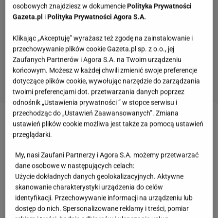
osobowych znajdziesz w dokumencie
Polityka Prywatności
Gazeta.pl
i
Polityka Prywatności Agora S.A.
Klikając „Akceptuję” wyrażasz też zgodę na zainstalowanie i
przechowywanie plików cookie Gazeta.pl sp. z o.o., jej
Zaufanych Partnerów i Agora S.A. na Twoim urządzeniu
końcowym. Możesz w każdej chwili zmienić swoje preferencje
dotyczące plików cookie, wywołując narzędzie do zarządzania
twoimi preferencjami dot. przetwarzania danych poprzez
odnośnik „Ustawienia prywatności ” w stopce serwisu i
przechodząc do „Ustawień Zaawansowanych”. Zmiana
Zobacz wideo
Aldona Orman miała wypadek w
ustawień plików cookie możliwa jest także za pomocą ustawień
przeglądarki.
Albanii. Zdradza, że groził jej paraliż do końca życia.
Wspomina też sepsę i śmierć kliniczną
My, nasi Zaufani Partnerzy i Agora S.A. możemy przetwarzać
dane osobowe w następujących celach:
Użycie dokładnych danych geolokalizacyjnych. Aktywne
Robert Knox był dziecięcą gwiazdą. Zagram w
skanowanie charakterystyki urządzenia do celów
"Harrym Potterze", ale nie doczekał premiery
identyfikacji. Przechowywanie informacji na urządzeniu lub
dostęp do nich. Spersonalizowane reklamy i treści, pomiar