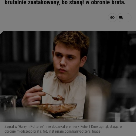
brutalnie zaatakowany, bo stanął w obronie brata.
Zagrał w 'Harrym Potterze' i nie doczekał premiery. Robert Knox zginął, stając w
obronie młodszego brata; fot. instagram.com/harrypotters_fpage