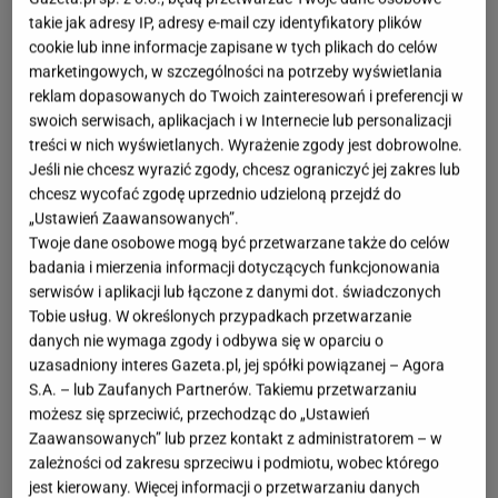
takie jak adresy IP, adresy e-mail czy identyfikatory plików
cookie lub inne informacje zapisane w tych plikach do celów
marketingowych, w szczególności na potrzeby wyświetlania
reklam dopasowanych do Twoich zainteresowań i preferencji w
swoich serwisach, aplikacjach i w Internecie lub personalizacji
treści w nich wyświetlanych. Wyrażenie zgody jest dobrowolne.
Jeśli nie chcesz wyrazić zgody, chcesz ograniczyć jej zakres lub
chcesz wycofać zgodę uprzednio udzieloną przejdź do
„Ustawień Zaawansowanych”.
Twoje dane osobowe mogą być przetwarzane także do celów
badania i mierzenia informacji dotyczących funkcjonowania
serwisów i aplikacji lub łączone z danymi dot. świadczonych
Tobie usług. W określonych przypadkach przetwarzanie
danych nie wymaga zgody i odbywa się w oparciu o
uzasadniony interes Gazeta.pl, jej spółki powiązanej – Agora
S.A. – lub Zaufanych Partnerów. Takiemu przetwarzaniu
możesz się sprzeciwić, przechodząc do „Ustawień
Zaawansowanych” lub przez kontakt z administratorem – w
zależności od zakresu sprzeciwu i podmiotu, wobec którego
jest kierowany. Więcej informacji o przetwarzaniu danych