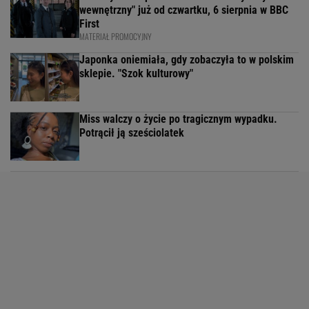
wewnętrzny" już od czwartku, 6 sierpnia w BBC
First
MATERIAŁ PROMOCYJNY
Japonka oniemiała, gdy zobaczyła to w polskim
sklepie. "Szok kulturowy"
Miss walczy o życie po tragicznym wypadku.
Potrącił ją sześciolatek