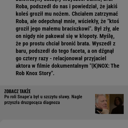
Roba, podszedł do nas i powiedział, że jakiś
koleś groził mu nożem. Chciałem zatrzymać
Roba, ale odepchnął mnie, wściekły, że "ktoś
groził jego małemu braciszkowi". Był zły, ale
on nigdy nie pakował się w kłopoty. Myślę,
że po prostu chciał bronić brata. Wyszedł z
baru, podszedł do tego faceta, a on dźgnął
go cztery razy - relacjonował przyjaciel
aktora w filmie dokumentalnym "(K)NOX: The
Rob Knox Story".
Po roli Snape'a był u szczytu sławy. Nagle
przyszła druzgocąca diagnoza