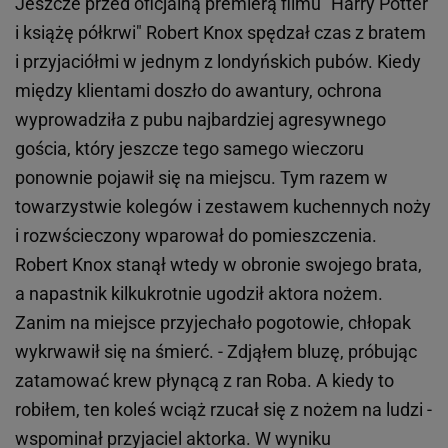
Jeszcze przed oficjalną premierą filmu "Harry Potter
i książę półkrwi" Robert Knox spędzał czas z bratem
i przyjaciółmi w jednym z londyńskich pubów. Kiedy
między klientami doszło do awantury, ochrona
wyprowadziła z pubu najbardziej agresywnego
gościa, który jeszcze tego samego wieczoru
ponownie pojawił się na miejscu. Tym razem w
towarzystwie kolegów i zestawem kuchennych noży
i rozwścieczony wparował do pomieszczenia.
Robert Knox stanął wtedy w obronie swojego brata,
a napastnik kilkukrotnie ugodził aktora nożem.
Zanim na miejsce przyjechało pogotowie, chłopak
wykrwawił się na śmierć. - Zdjąłem bluzę, próbując
zatamować krew płynącą z ran Roba. A kiedy to
robiłem, ten koleś wciąż rzucał się z nożem na ludzi -
wspominał przyjaciel aktorka. W wyniku