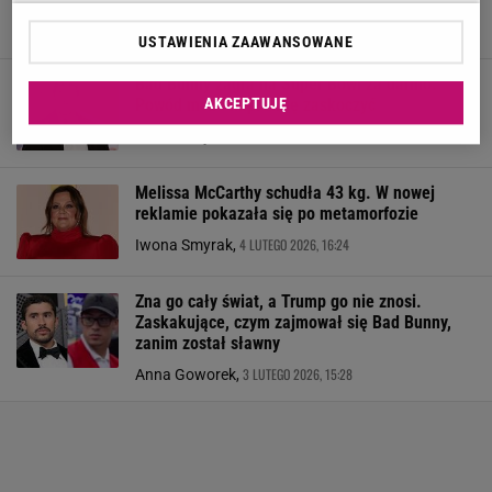
Ameryki"
9 LUTEGO 2026, 07:13
Patrycja Kulasza,
USTAWIENIA ZAAWANSOWANE
Bad Bunny zagra na Super Bowl za darmo.
Powód może naprawdę zaskoczyć
AKCEPTUJĘ
8 LUTEGO 2026, 20:56
Iwona Smyrak,
Melissa McCarthy schudła 43 kg. W nowej
reklamie pokazała się po metamorfozie
4 LUTEGO 2026, 16:24
Iwona Smyrak,
Zna go cały świat, a Trump go nie znosi.
Zaskakujące, czym zajmował się Bad Bunny,
zanim został sławny
3 LUTEGO 2026, 15:28
Anna Goworek,