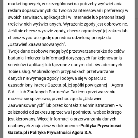
Widzowie wstrzymali oddech
marketingowych, w szczególności na potrzeby wyświetlania
9 LUTEGO 2026, 10:27
Patrycja Kulasza,
reklam dopasowanych do Twoich zainteresowań i preferencji w
swoich serwisach, aplikacjach i w Internecie lub personalizacji
treści w nich wyświetlanych. Wyrażenie zgody jest dobrowolne.
Jeśli nie chcesz wyrazić zgody, chcesz ograniczyć jej zakres lub
chcesz wycofać zgodę uprzednio udzieloną przejdź do
„Ustawień Zaawansowanych”.
Twoje dane osobowe mogą być przetwarzane także do celów
badania i mierzenia informacji dotyczących funkcjonowania
serwisów i aplikacji lub łączone z danymi dot. świadczonych
Tobie usług. W określonych przypadkach przetwarzanie
danych nie wymaga zgody i odbywa się w oparciu o
uzasadniony interes Gazeta.pl, jej spółki powiązanej – Agora
S.A. – lub Zaufanych Partnerów. Takiemu przetwarzaniu
możesz się sprzeciwić, przechodząc do „Ustawień
Zaawansowanych” lub przez kontakt z administratorem – w
zależności od zakresu sprzeciwu i podmiotu, wobec którego
jest kierowany. Więcej informacji o przetwarzaniu danych
osobowych znajdziesz w dokumencie
Polityka Prywatności
Gazeta.pl
i
Polityka Prywatności Agora S.A.