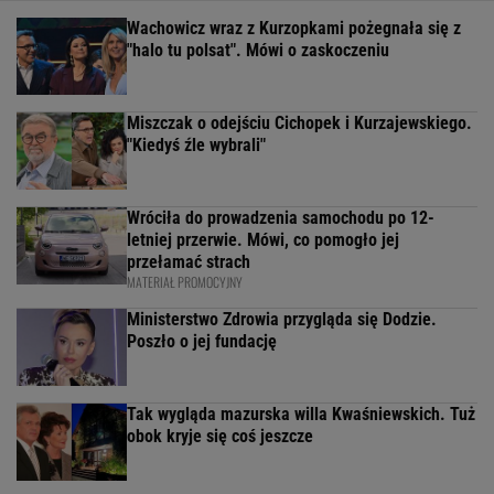
Wachowicz wraz z Kurzopkami pożegnała się z
"halo tu polsat". Mówi o zaskoczeniu
Miszczak o odejściu Cichopek i Kurzajewskiego.
"Kiedyś źle wybrali"
Wróciła do prowadzenia samochodu po 12-
letniej przerwie. Mówi, co pomogło jej
przełamać strach
MATERIAŁ PROMOCYJNY
Ministerstwo Zdrowia przygląda się Dodzie.
Poszło o jej fundację
Tak wygląda mazurska willa Kwaśniewskich. Tuż
obok kryje się coś jeszcze