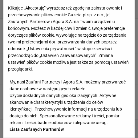
Klikając „Akceptuję” wyrażasz też zgodę na zainstalowanie i
przechowywanie plików cookie Gazeta.pl sp. z o.o., jej
Zaufanych Partnerów i Agora S.A. na Twoim urządzeniu
Bad Bunny zagrał na Super Bowl. Wtem na
końcowym. Możesz w każdej chwili zmienić swoje preferencje
scenę wpadli Lady Gaga i Ricky Martin.
dotyczące plików cookie, wywołując narzędzie do zarządzania
Zadziała się magia
twoimi preferencjami dot. przetwarzania danych poprzez
9 LUTEGO 2026, 09:52
Patrycja Kulasza,
odnośnik „Ustawienia prywatności ” w stopce serwisu i
przechodząc do „Ustawień Zaawansowanych”. Zmiana
Szok! Wzięli ślub podczas Super Bowl.
ustawień plików cookie możliwa jest także za pomocą ustawień
Wiadomo, czy ceremonia była prawdziwa
przeglądarki.
9 LUTEGO 2026, 08:19
Julia Mistarz,
My, nasi Zaufani Partnerzy i Agora S.A. możemy przetwarzać
dane osobowe w następujących celach:
Tłumy gwiazd na Super Bowl 2026. DiCaprio
Użycie dokładnych danych geolokalizacyjnych. Aktywne
"pod przykrywką". Kim Kardashian na randce z
skanowanie charakterystyki urządzenia do celów
Hamiltonem
identyfikacji. Przechowywanie informacji na urządzeniu lub
9 LUTEGO 2026, 07:21
Dawid Rodak,
dostęp do nich. Spersonalizowane reklamy i treści, pomiar
reklam i treści, badnie odbiorców i ulepszanie usług.
Trump ostro krytykuje występ Bad Bunny'ego w
Lista Zaufanych Partnerów
przerwie meczu Super Bowl. "To obraza dla