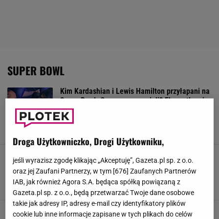
SUPER BOWL
Kim Kardashian i Lewis Hamilton przyłapani na
Super Bowl. O czym rozmawiali? Ekspertka nie
ma wątpliwości
Magdalena Mućka, Anna Wójtowicz,
10 LUTEGO 2026, 13:06
Droga Użytkowniczko, Drogi Użytkowniku,
Ekspertka zwraca uwagę na
jeśli wyrazisz zgodę klikając „Akceptuję”, Gazeta.pl sp. z o.o.
krytyczne słowa Trumpa o występie Bunny'ego.
oraz jej Zaufani Partnerzy, w tym [
676
] Zaufanych Partnerów
"To nie jest przypadek"
IAB, jak również Agora S.A. będąca spółką powiązaną z
9 LUTEGO 2026, 16:42
Norbert Żyła, Kinga Molenda,
Gazeta.pl sp. z o.o., będą przetwarzać Twoje dane osobowe
takie jak adresy IP, adresy e-mail czy identyfikatory plików
Bad Bunny runął ze sceny na Super Bowl.
cookie lub inne informacje zapisane w tych plikach do celów