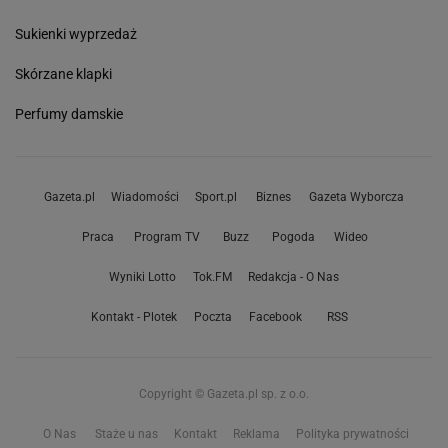
Sukienki wyprzedaż
Skórzane klapki
Perfumy damskie
Gazeta.pl
Wiadomości
Sport.pl
Biznes
Gazeta Wyborcza
Praca
Program TV
Buzz
Pogoda
Wideo
Wyniki Lotto
Tok.FM
Redakcja - O Nas
Kontakt - Plotek
Poczta
Facebook
RSS
Copyright © Gazeta.pl sp. z o.o.
O Nas
Staże u nas
Kontakt
Reklama
Polityka prywatności