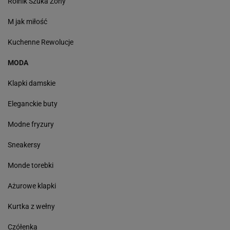
Rolnik Szuka Żony
M jak miłość
Kuchenne Rewolucje
MODA
Klapki damskie
Eleganckie buty
Modne fryzury
Sneakersy
Monde torebki
Ażurowe klapki
Kurtka z wełny
Czółenka