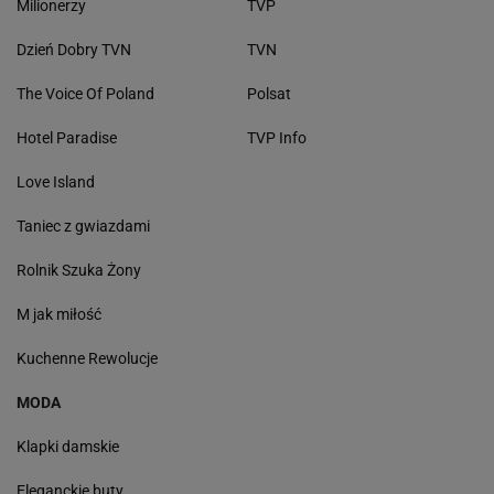
Milionerzy
TVP
Dzień Dobry TVN
TVN
The Voice Of Poland
Polsat
Hotel Paradise
TVP Info
Love Island
Taniec z gwiazdami
Rolnik Szuka Żony
M jak miłość
Kuchenne Rewolucje
MODA
Klapki damskie
Eleganckie buty