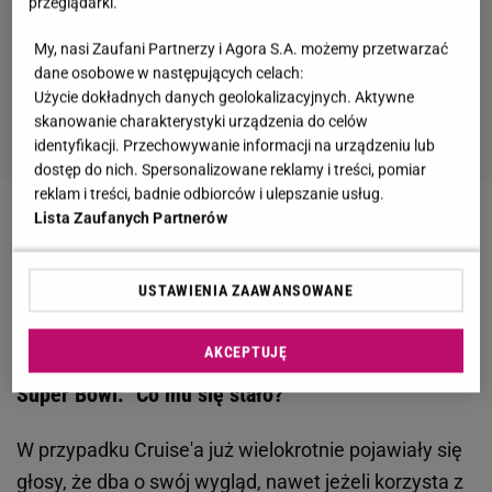
przeglądarki.
My, nasi Zaufani Partnerzy i Agora S.A. możemy przetwarzać
dane osobowe w następujących celach:
Użycie dokładnych danych geolokalizacyjnych. Aktywne
skanowanie charakterystyki urządzenia do celów
identyfikacji. Przechowywanie informacji na urządzeniu lub
dostęp do nich. Spersonalizowane reklamy i treści, pomiar
reklam i treści, badnie odbiorców i ulepszanie usług.
Lista Zaufanych Partnerów
Zobacz wideo
Pytamy lekarkę, kiedy można zrobić
botoks w celach estetycznych. Czy jest jakaś
USTAWIENIA ZAAWANSOWANE
granica wieku?
AKCEPTUJĘ
Tom Cruise niczym po metamorfozie w reklamie na
Super Bowl. "Co mu się stało?"
W przypadku Cruise'a już wielokrotnie pojawiały się
głosy, że dba o swój wygląd, nawet jeżeli korzysta z