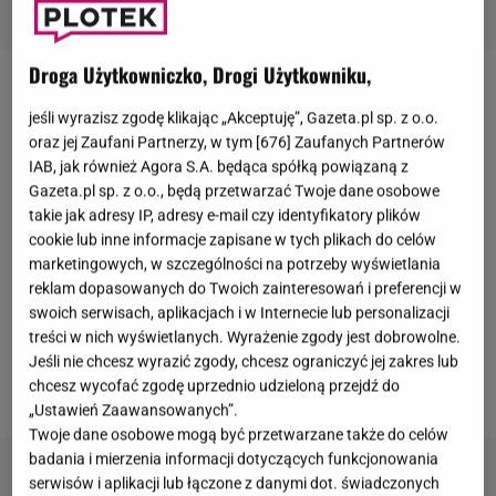
Droga Użytkowniczko, Drogi Użytkowniku,
Tom Cruise
jest jednym z najpopularniejszych
jeśli wyrazisz zgodę klikając „Akceptuję”, Gazeta.pl sp. z o.o.
aktorów światowego formatu. Nikogo nie zadziwił
oraz jej Zaufani Partnerzy, w tym [
676
] Zaufanych Partnerów
więc fakt, że
62-latek pojawił się w jednej z reklam
IAB, jak również Agora S.A. będąca spółką powiązaną z
Gazeta.pl sp. z o.o., będą przetwarzać Twoje dane osobowe
emitowanych podczas finałowego meczu NFL
-
takie jak adresy IP, adresy e-mail czy identyfikatory plików
Super Bowl
, w której m.in. opowiedział krótko o
cookie lub inne informacje zapisane w tych plikach do celów
historii wydarzenia, oraz presji, która leży na barkach
marketingowych, w szczególności na potrzeby wyświetlania
reklam dopasowanych do Twoich zainteresowań i preferencji w
zawodników. Część ikon NFL także wystąpiła w
swoich serwisach, aplikacjach i w Internecie lub personalizacji
spocie. Choć krótki filmik miał na celu pokazanie
treści w nich wyświetlanych. Wyrażenie zgody jest dobrowolne.
wzniosłości Super Bowl, oglądający zwrócili uwagę
Jeśli nie chcesz wyrazić zgody, chcesz ograniczyć jej zakres lub
chcesz wycofać zgodę uprzednio udzieloną przejdź do
na zupełnie inny jego aspekt - twarz Toma Cruise'a.
„Ustawień Zaawansowanych”.
Twoje dane osobowe mogą być przetwarzane także do celów
badania i mierzenia informacji dotyczących funkcjonowania
serwisów i aplikacji lub łączone z danymi dot. świadczonych