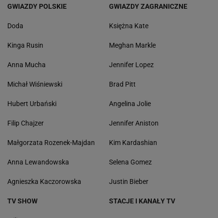
GWIAZDY POLSKIE
GWIAZDY ZAGRANICZNE
Doda
Księżna Kate
Kinga Rusin
Meghan Markle
Anna Mucha
Jennifer Lopez
Michał Wiśniewski
Brad Pitt
Hubert Urbański
Angelina Jolie
Filip Chajzer
Jennifer Aniston
Małgorzata Rozenek-Majdan
Kim Kardashian
Anna Lewandowska
Selena Gomez
Agnieszka Kaczorowska
Justin Bieber
TV SHOW
STACJE I KANAŁY TV