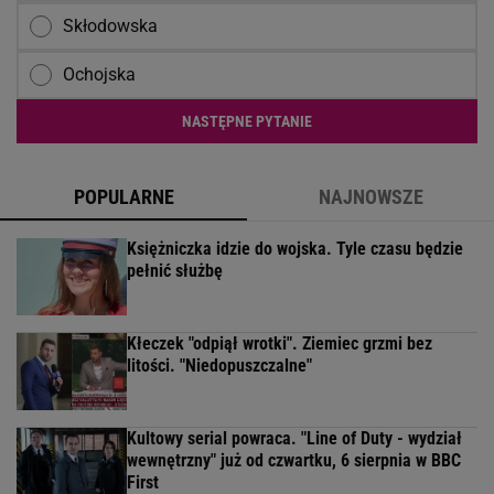
Skłodowska
Ochojska
NASTĘPNE PYTANIE
POPULARNE
NAJNOWSZE
Księżniczka idzie do wojska. Tyle czasu będzie
pełnić służbę
Kłeczek "odpiął wrotki". Ziemiec grzmi bez
litości. "Niedopuszczalne"
Kultowy serial powraca. "Line of Duty - wydział
wewnętrzny" już od czwartku, 6 sierpnia w BBC
First