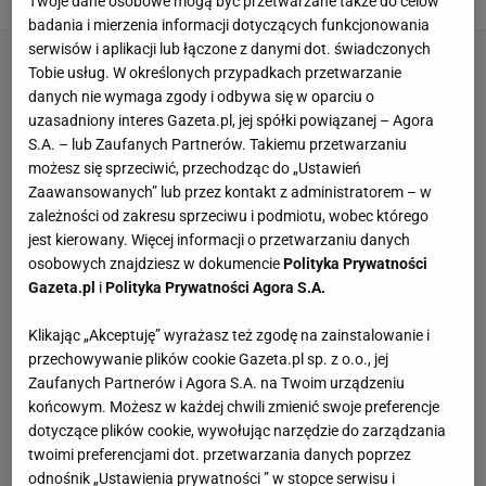
Twoje dane osobowe mogą być przetwarzane także do celów
badania i mierzenia informacji dotyczących funkcjonowania
serwisów i aplikacji lub łączone z danymi dot. świadczonych
Tobie usług. W określonych przypadkach przetwarzanie
danych nie wymaga zgody i odbywa się w oparciu o
uzasadniony interes Gazeta.pl, jej spółki powiązanej – Agora
S.A. – lub Zaufanych Partnerów. Takiemu przetwarzaniu
możesz się sprzeciwić, przechodząc do „Ustawień
Zaawansowanych” lub przez kontakt z administratorem – w
zależności od zakresu sprzeciwu i podmiotu, wobec którego
jest kierowany. Więcej informacji o przetwarzaniu danych
osobowych znajdziesz w dokumencie
Polityka Prywatności
Gazeta.pl
i
Polityka Prywatności Agora S.A.
Klikając „Akceptuję” wyrażasz też zgodę na zainstalowanie i
przechowywanie plików cookie Gazeta.pl sp. z o.o., jej
Zaufanych Partnerów i Agora S.A. na Twoim urządzeniu
końcowym. Możesz w każdej chwili zmienić swoje preferencje
dotyczące plików cookie, wywołując narzędzie do zarządzania
twoimi preferencjami dot. przetwarzania danych poprzez
odnośnik „Ustawienia prywatności ” w stopce serwisu i