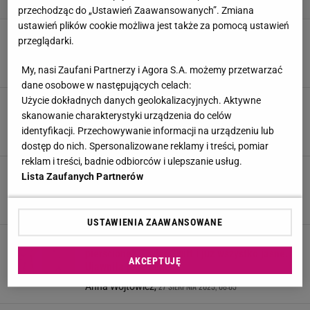
przechodząc do „Ustawień Zaawansowanych”. Zmiana
ustawień plików cookie możliwa jest także za pomocą ustawień
Swift wyda milion dolarów na aranżację ogrodu
przeglądarki.
przed ślubem. Ujawniono, jaki ma pomysł
23 LISTOPADA 2025, 19:00
Aleksandra Pietrow,
My, nasi Zaufani Partnerzy i Agora S.A. możemy przetwarzać
dane osobowe w następujących celach:
Użycie dokładnych danych geolokalizacyjnych. Aktywne
Swift i Kelce czekali z ogłoszeniem zaręczyn.
skanowanie charakterystyki urządzenia do celów
Ojciec sportowca wyjawił szczegóły
identyfikacji. Przechowywanie informacji na urządzeniu lub
27 SIERPNIA 2025, 16:44
Julia Mistarz,
dostęp do nich. Spersonalizowane reklamy i treści, pomiar
reklam i treści, badnie odbiorców i ulepszanie usług.
Eks Travisa Kelce'a ostrzegała Taylor Swift.
Lista Zaufanych Partnerów
Mocne słowa!
27 SIERPNIA 2025, 15:51
Anna Goworek,
USTAWIENIA ZAAWANSOWANE
Znawczyni tylko spojrzała na
pierścionek Taylor Swift i już wszystko jasne.
AKCEPTUJĘ
Ujawniła jego cenę
27 SIERPNIA 2025, 08:05
Anna Wójtowicz,