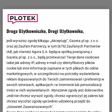
Droga Użytkowniczko, Drogi Użytkowniku,
TRAVIS KELCE
jeśli wyrazisz zgodę klikając „Akceptuję”, Gazeta.pl sp. z o.o.
oraz jej Zaufani Partnerzy, w tym [
676
] Zaufanych Partnerów
Ślub Taylor Swift był "w złym
guście"? Polka z Nowego Jorku mówi o
IAB, jak również Agora S.A. będąca spółką powiązaną z
"zagraniu pod publikę"
Gazeta.pl sp. z o.o., będą przetwarzać Twoje dane osobowe
takie jak adresy IP, adresy e-mail czy identyfikatory plików
4 LIPCA 2026, 21:21
Alicja Wójcik,
cookie lub inne informacje zapisane w tych plikach do celów
marketingowych, w szczególności na potrzeby wyświetlania
Taylor Swift i Travis Kelce są już po ślubie!
reklam dopasowanych do Twoich zainteresowań i preferencji w
Mało kto wie, w jaki sposób się poznali
swoich serwisach, aplikacjach i w Internecie lub personalizacji
4 LIPCA 2026, 09:40
Aleksandra Pietrow,
treści w nich wyświetlanych. Wyrażenie zgody jest dobrowolne.
Jeśli nie chcesz wyrazić zgody, chcesz ograniczyć jej zakres lub
Taylor Swift i Travis Kelce szykują ślub
chcesz wycofać zgodę uprzednio udzieloną przejdź do
stulecia? Fani prześwietlili każdy szczegół
„Ustawień Zaawansowanych”.
30 CZERWCA 2026, 20:14
Dominika Kowalska,