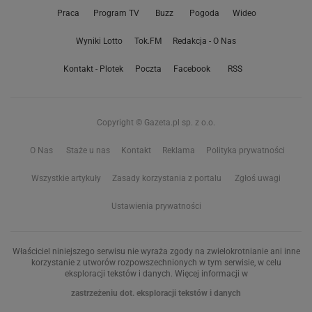
Praca
Program TV
Buzz
Pogoda
Wideo
Wyniki Lotto
Tok.FM
Redakcja - O Nas
Kontakt - Plotek
Poczta
Facebook
RSS
Copyright © Gazeta.pl sp. z o.o.
O Nas
Staże u nas
Kontakt
Reklama
Polityka prywatności
Wszystkie artykuły
Zasady korzystania z portalu
Zgłoś uwagi
Ustawienia prywatności
Właściciel niniejszego serwisu nie wyraża zgody na zwielokrotnianie ani inne
korzystanie z utworów rozpowszechnionych w tym serwisie, w celu
eksploracji tekstów i danych. Więcej informacji w
zastrzeżeniu dot. eksploracji tekstów i danych