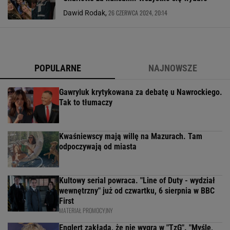
26 CZERWCA 2024, 20:14
Dawid Rodak,
POPULARNE
NAJNOWSZE
Gawryluk krytykowana za debatę u Nawrockiego.
Tak to tłumaczy
Kwaśniewscy mają willę na Mazurach. Tam
odpoczywają od miasta
Kultowy serial powraca. "Line of Duty - wydział
wewnętrzny" już od czwartku, 6 sierpnia w BBC
First
MATERIAŁ PROMOCYJNY
Englert zakłada, że nie wygra w "TzG". "Myślę,