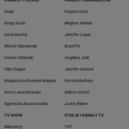
GWIAZDY POLSKIE
GWIAZDY ZAGRANICZNE
Doda
Księżna Kate
Kinga Rusin
Meghan Markle
Anna Mucha
Jennifer Lopez
Michał Wiśniewski
Brad Pitt
Hubert Urbański
Angelina Jolie
Filip Chajzer
Jennifer Aniston
Małgorzata Rozenek-Majdan
Kim Kardashian
Anna Lewandowska
Selena Gomez
Agnieszka Kaczorowska
Justin Bieber
TV SHOW
STACJE I KANAŁY TV
Milionerzy
TVP