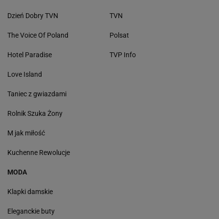
Dzień Dobry TVN
TVN
The Voice Of Poland
Polsat
Hotel Paradise
TVP Info
Love Island
Taniec z gwiazdami
Rolnik Szuka Żony
M jak miłość
Kuchenne Rewolucje
MODA
Klapki damskie
Eleganckie buty