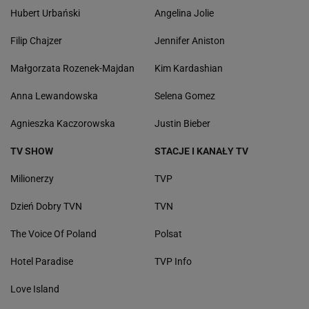
Hubert Urbański
Angelina Jolie
Filip Chajzer
Jennifer Aniston
Małgorzata Rozenek-Majdan
Kim Kardashian
Anna Lewandowska
Selena Gomez
Agnieszka Kaczorowska
Justin Bieber
TV SHOW
STACJE I KANAŁY TV
Milionerzy
TVP
Dzień Dobry TVN
TVN
The Voice Of Poland
Polsat
Hotel Paradise
TVP Info
Love Island