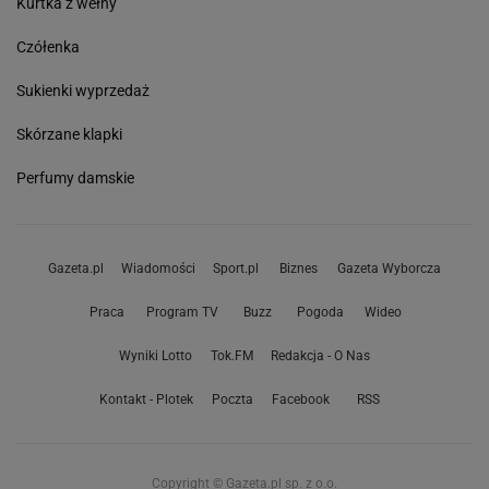
Kurtka z wełny
Czółenka
Sukienki wyprzedaż
Skórzane klapki
Perfumy damskie
Gazeta.pl
Wiadomości
Sport.pl
Biznes
Gazeta Wyborcza
Praca
Program TV
Buzz
Pogoda
Wideo
Wyniki Lotto
Tok.FM
Redakcja - O Nas
Kontakt - Plotek
Poczta
Facebook
RSS
Copyright © Gazeta.pl sp. z o.o.