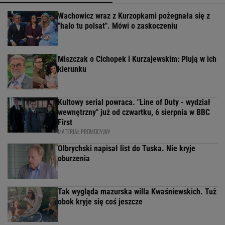
Wachowicz wraz z Kurzopkami pożegnała się z
"halo tu polsat". Mówi o zaskoczeniu
Miszczak o Cichopek i Kurzajewskim: Plują w ich
kierunku
Kultowy serial powraca. "Line of Duty - wydział
wewnętrzny" już od czwartku, 6 sierpnia w BBC
First
MATERIAŁ PROMOCYJNY
Olbrychski napisał list do Tuska. Nie kryje
oburzenia
Tak wygląda mazurska willa Kwaśniewskich. Tuż
obok kryje się coś jeszcze