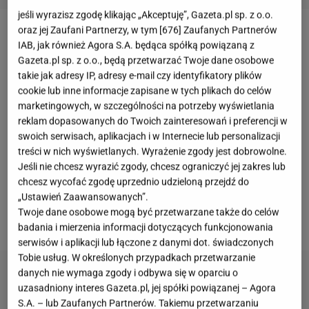
jeśli wyrazisz zgodę klikając „Akceptuję”, Gazeta.pl sp. z o.o.
oraz jej Zaufani Partnerzy, w tym [
676
] Zaufanych Partnerów
Jak doniosła policja, zmarłym okazał się
27-letni
IAB, jak również Agora S.A. będąca spółką powiązaną z
Adan Manzano
, który pracował jako reporter
Gazeta.pl sp. z o.o., będą przetwarzać Twoje dane osobowe
takie jak adresy IP, adresy e-mail czy identyfikatory plików
sportowy dla stacji Telemundo KC oraz Kiko Sports.
cookie lub inne informacje zapisane w tych plikach do celów
Funkcjonariusze znaleźli dziennikarza
marketingowych, w szczególności na potrzeby wyświetlania
pochodzącego z Meksyku w jego pokoju hotelowym
reklam dopasowanych do Twoich zainteresowań i preferencji w
swoich serwisach, aplikacjach i w Internecie lub personalizacji
w miejscowości Kenner 5 lutego. Manzano miał się
treści w nich wyświetlanych. Wyrażenie zgody jest dobrowolne.
tam przygotowywać do relacjonowania
Super Bowl
Jeśli nie chcesz wyrazić zgody, chcesz ograniczyć jej zakres lub
już po raz trzeci w swojej karierze.
Okoliczności
chcesz wycofać zgodę uprzednio udzieloną przejdź do
„Ustawień Zaawansowanych”.
śmierci reportera mają być przy tym niejasne
, a
Twoje dane osobowe mogą być przetwarzane także do celów
policja prowadzi dochodzenie w tej sprawie.
badania i mierzenia informacji dotyczących funkcjonowania
serwisów i aplikacji lub łączone z danymi dot. świadczonych
Tobie usług. W określonych przypadkach przetwarzanie
danych nie wymaga zgody i odbywa się w oparciu o
uzasadniony interes Gazeta.pl, jej spółki powiązanej – Agora
S.A. – lub Zaufanych Partnerów. Takiemu przetwarzaniu