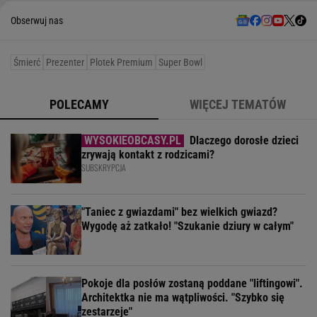
Obserwuj nas
Śmierć
Prezenter
Plotek Premium
Super Bowl
POLECAMY
WIĘCEJ TEMATÓW
Dlaczego dorosłe dzieci
zrywają kontakt z rodzicami?
SUBSKRYPCJA
"Taniec z gwiazdami" bez wielkich gwiazd?
Wygodę aż zatkało! "Szukanie dziury w całym"
Pokoje dla posłów zostaną poddane "liftingowi".
Architektka nie ma wątpliwości. "Szybko się
zestarzeje"