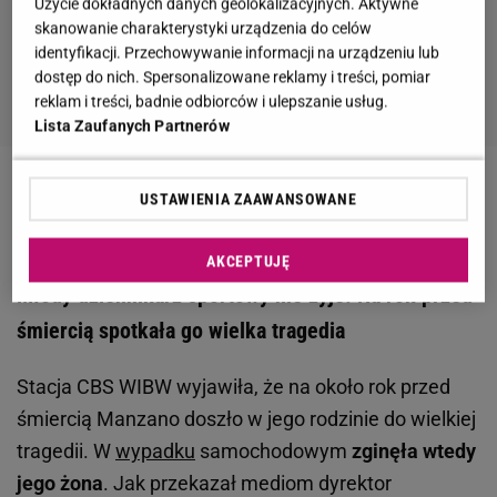
Użycie dokładnych danych geolokalizacyjnych. Aktywne
skanowanie charakterystyki urządzenia do celów
identyfikacji. Przechowywanie informacji na urządzeniu lub
dostęp do nich. Spersonalizowane reklamy i treści, pomiar
reklam i treści, badnie odbiorców i ulepszanie usług.
Lista Zaufanych Partnerów
Zobacz wideo
Poparcie dla Donalda Trumpa rośnie,
USTAWIENIA ZAAWANSOWANE
ale nadal nie jest kolorowo
AKCEPTUJĘ
Młody dziennikarz sportowy nie żyje. Na rok przed
śmiercią spotkała go wielka tragedia
Stacja CBS WIBW wyjawiła, że na około rok przed
śmiercią Manzano doszło w jego rodzinie do wielkiej
tragedii. W
wypadku
samochodowym
zginęła wtedy
jego żona
. Jak przekazał mediom dyrektor