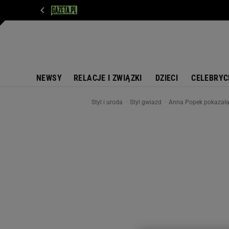
WIADOMOŚCI
NEXT
SPORT
PLOTEK
D
NEWSY
RELACJE I ZWIĄZKI
DZIECI
CELEBRYC
Styl i uroda
Styl gwiazd
Anna Popek pokazała 