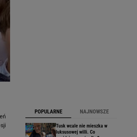
POPULARNE
NAJNOWSZE
ień
sji
Tusk wcale nie mieszka w
luksusowej willi. Co