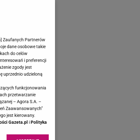
6
] Zaufanych Partnerów
woje dane osobowe takie
likach do celów
teresowań i preferencji
ażenie zgody jest
dę uprzednio udzieloną
yczących funkcjonowania
kach przetwarzanie
ązanej – Agora S.A. –
awień Zaawansowanych”
go jest kierowany.
ości Gazeta.pl
i
Polityka
a