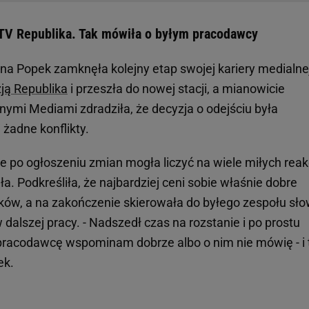
TV Republika. Tak mówiła o byłym pracodawcy
a Popek zamknęła kolejny etap swojej kariery medialne
zją Republika
i przeszła do nowej stacji, a mianowicie
ymi Mediami zdradziła, że decyzja o odejściu była
 żadne konflikty.
e po ogłoszeniu zmian mogła liczyć na wiele miłych reakc
a. Podkreśliła, że najbardziej ceni sobie właśnie dobre
ków, a na zakończenie skierowała do byłego zespołu sł
dalszej pracy. - Nadszedł czas na rozstanie i po prostu
pracodawcę wspominam dobrze albo o nim nie mówię - i 
ek.