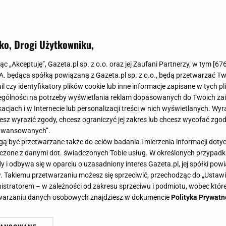
ko, Drogi Użytkowniku,
jąc „Akceptuję”, Gazeta.pl sp. z o.o. oraz jej Zaufani Partnerzy, w tym [
67
.A. będąca spółką powiązaną z Gazeta.pl sp. z o.o., będą przetwarzać T
ail czy identyfikatory plików cookie lub inne informacje zapisane w tych p
gólności na potrzeby wyświetlania reklam dopasowanych do Twoich zain
acjach i w Internecie lub personalizacji treści w nich wyświetlanych. Wyr
cesz wyrazić zgody, chcesz ograniczyć jej zakres lub chcesz wycofać zgo
aawansowanych”.
 być przetwarzane także do celów badania i mierzenia informacji dot
 łączone z danymi dot. świadczonych Tobie usług. W określonych przypad
i odbywa się w oparciu o uzasadniony interes Gazeta.pl, jej spółki powi
. Takiemu przetwarzaniu możesz się sprzeciwić, przechodząc do „Ust
nistratorem – w zależności od zakresu sprzeciwu i podmiotu, wobec które
etwarzaniu danych osobowych znajdziesz w dokumencie
Polityka Prywatn
stylizację z komunii. Postawiła n