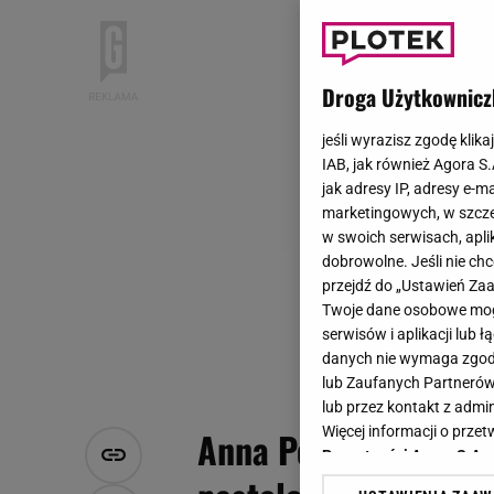
Droga Użytkownicz
jeśli wyrazisz zgodę klika
IAB, jak również Agora S
jak adresy IP, adresy e-m
marketingowych, w szcze
w swoich serwisach, aplik
dobrowolne. Jeśli nie ch
przejdź do „Ustawień Z
Twoje dane osobowe mogą
serwisów i aplikacji lub
danych nie wymaga zgody 
lub Zaufanych Partnerów
lub przez kontakt z admi
Więcej informacji o prz
Anna Popek pokazała 
Prywatności Agora S.A.