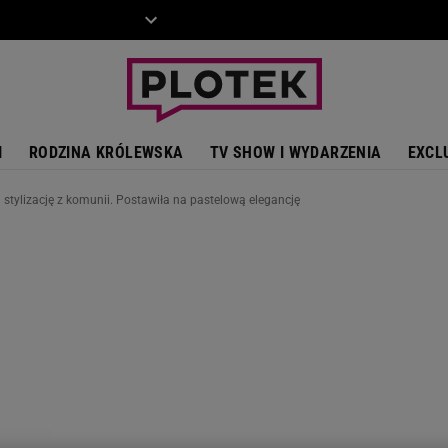
ZIECKO
MOTO
I
RODZINA KRÓLEWSKA
TV SHOW I WYDARZENIA
EXCL
stylizację z komunii. Postawiła na pastelową elegancję