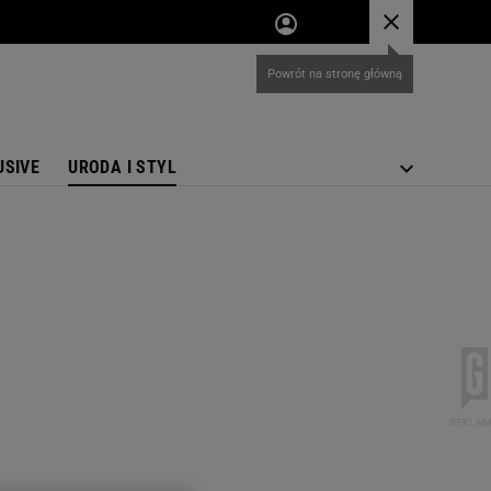
USIVE
URODA I STYL