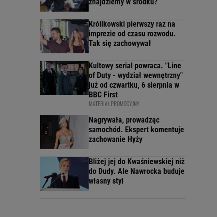
znajdziemy w środku?
Królikowski pierwszy raz na
imprezie od czasu rozwodu.
Tak się zachowywał
Kultowy serial powraca. "Line
of Duty - wydział wewnętrzny"
już od czwartku, 6 sierpnia w
BBC First
MATERIAŁ PROMOCYJNY
Nagrywała, prowadząc
samochód. Ekspert komentuje
zachowanie Hyży
Bliżej jej do Kwaśniewskiej niż
do Dudy. Ale Nawrocka buduje
własny styl