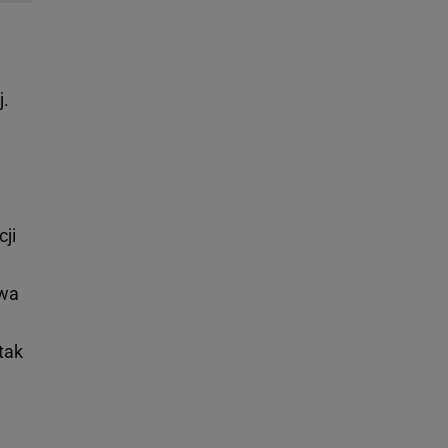
j.
ji
owa
tak