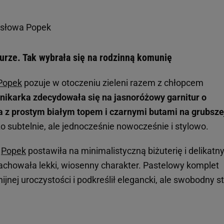
 słowa Popek
rze. Tak wybrała się na rodzinną komunię
Popek
pozuje w otoczeniu zieleni razem z chłopcem
nikarka zdecydowała się na jasnoróżowy garnitur o
ła z prostym białym topem i czarnymi butami na grubsze
 subtelnie, ale jednocześnie nowocześnie i stylowo.
.
Popek
postawiła na minimalistyczną biżuterię i delikatn
zachowała lekki, wiosenny charakter. Pastelowy komplet
ijnej uroczystości i podkreślił elegancki, ale swobodny st